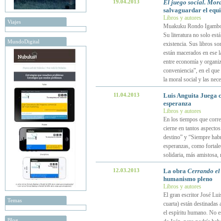
19.04.2013
El juego social. Mor
salvaguardar el equil
Libros y autores
Viajes
Muakuku Rondo Igambo es
Su literatura no solo est
MundoDigital
existencia. Sus libros so
están macerados en ese la
entre economía y organiz
conveniencia”, en el que l
la moral social y las ne
11.04.2013
Luis Anguita Juega c
esperanza
Libros y autores
En los tiempos que corre
cierne en tantos aspectos
destino” y “Siempre hab
esperanzas, como fortale
solidaria, más amistosa
12.03.2013
La obra
Cerrando el 
humanismo pleno
Libros y autores
El gran escritor José Lui
Temas
cuarta) están destinadas 
el espíritu humano. No es
Blog