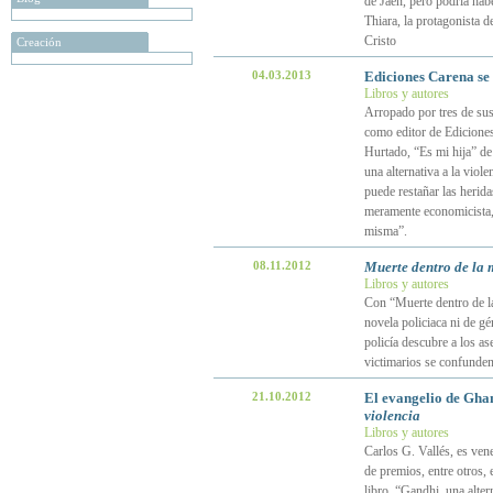
de Jaén, pero podría hab
Thiara, la protagonista d
Cristo
Creación
04.03.2013
Ediciones Carena se 
Libros y autores
Arropado por tres de sus
como editor de Edicione
Hurtado, “Es mi hija” de
una alternativa a la viole
puede restañar las herida
meramente economicista, 
misma”.
08.11.2012
Muerte dentro de la 
Libros y autores
Con “Muerte dentro de la
novela policiaca ni de g
policía descubre a los as
victimarios se confunde
21.10.2012
El evangelio de Ghan
violencia
Libros y autores
Carlos G. Vallés, es ven
de premios, entre otros, 
libro, “Gandhi, una altern