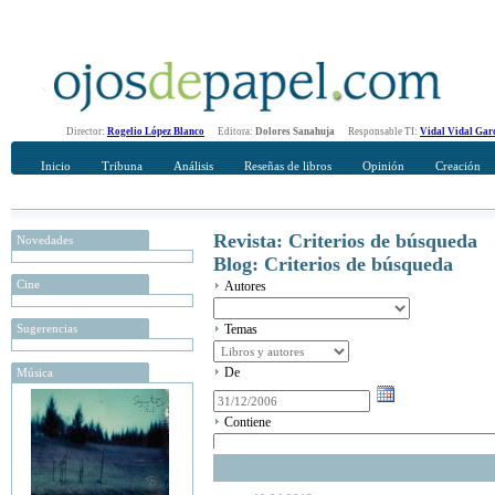
Director:
Rogelio López Blanco
Editora:
Dolores Sanahuja
Responsable TI:
Vidal Vidal Gar
Inicio
Tribuna
Análisis
Reseñas de libros
Opinión
Creación
Revista: Criterios de búsqueda
Novedades
Blog: Criterios de búsqueda
Cine
Autores
Sugerencias
Temas
De
Música
Contiene