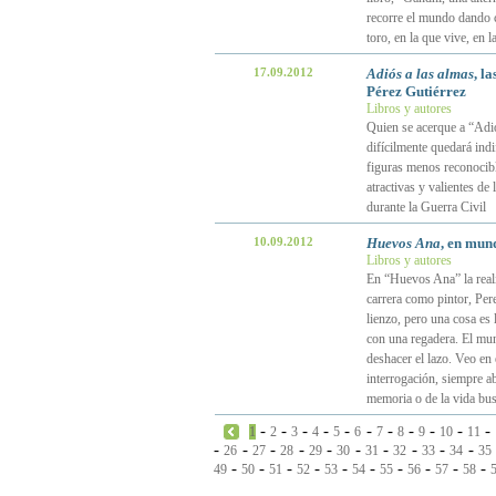
recorre el mundo dando 
toro, en la que vive, en
17.09.2012
Adiós a las almas
, l
Pérez Gutiérrez
Libros y autores
Quien se acerque a “Adió
difícilmente quedará indi
figuras menos reconocibl
atractivas y valientes de
durante la Guerra Civil
10.09.2012
Huevos Ana
, en mun
Libros y autores
En “Huevos Ana” la reali
carrera como pintor, Per
lienzo, pero una cosa es
con una regadera. El mun
deshacer el lazo. Veo en
interrogación, siempre ab
memoria o de la vida bus
-
-
-
-
-
-
-
-
-
-
-
1
2
3
4
5
6
7
8
9
10
11
-
-
-
-
-
-
-
-
-
-
26
27
28
29
30
31
32
33
34
35
-
-
-
-
-
-
-
-
-
-
49
50
51
52
53
54
55
56
57
58