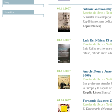
Blog
04.11.2007
Adrian Goldsworthy
Creación
Reseñas de libros / No f
A insertar esta compleja 
República romana dedica
López Blanco
)
04.11.2007
Luís Rei Núñez:
El s
Reseñas de libros / No f
Luis Rei ha escrito una 
difuso, híbrido entre la 
04.11.2007
Anaclet Pons y Just
2006)
Reseñas de libros / No f
Los profesores Anaclet P
la Europa y la España de
Rogelio López Blanco
)
01.10.2007
Fernando Savater:
D
Reseñas de libros / No f
El
Diccionario del ciud