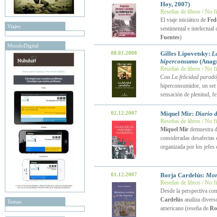
Hoy, 2007)
Reseñas de libros / No f
El viaje iniciático de
Fed
Viajes
sentimental e intelectua
Fuentes
)
MundoDigital
08.01.2008
Gilles Lipovetsky:
La
hiperconsumo
(Anag
Reseñas de libros / No f
Con
La felicidad paradó
hiperconsumidor, un ser 
sensación de plenitud, fe
02.12.2007
Miquel Mir:
Diario d
Reseñas de libros / No f
Miquel Mir
demuestra de
consideradas desafectas 
organizada por los jefe
01.12.2007
Borja Cardelús:
Mom
Reseñas de libros / No f
Desde la perspectiva com
Cardelús
analiza diverso
Temas
americano (reseña de
Ro