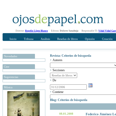
Director:
Rogelio López Blanco
Editora:
Dolores Sanahuja
Responsable TI:
Vidal Vidal Gar
Inicio
Tribuna
Análisis
Reseñas de libros
Opinión
Creación
Revista: Criterios de búsqueda
Novedades
Autores
Cine
Secciones
Sugerencias
De
Música
Contiene
Blog: Criterios de búsqueda
08.01.2008
Federico Jiménez L