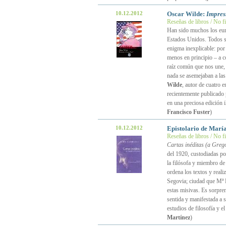
10.12.2012
Oscar Wilde:
Impres
Reseñas de libros / No f
Han sido muchos los eur
Estados Unidos. Todos si
enigma inexplicable: por
menos en principio – a c
raíz común que nos une,
nada se asemejaban a las
Wilde
, autor de cuatro
recientemente publicado p
en una preciosa edición i
Francisco Fuster
)
10.12.2012
Epistolario de Mar
Reseñas de libros / No f
Cartas inéditas (a Greg
del 1920, custodiadas po
la filósofa y miembro d
ordena los textos y reali
Segovia; ciudad que Mª F
estas misivas. Es sorpren
sentida y manifestada a
estudios de filosofía y el
Martínez
)