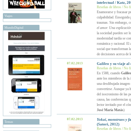
intelectual / Katz, 2
Reseñas de libros / No f
Enamorarse y fracasar p
Viajes
culpabilidad. Enseguida 
traumas. Sin embargo, c
MundoDigital
el amor. Una explicación
la sociedad pueden ser l
modernidad tardía se co
romántica y racional. El
social que transforman l
de decisiones acerca de 
07.02.2013
Galileo y su viaje al
Reseñas de libros / No f
En 1588, cuando
Galile
ante los miembros de la A
una desdibujada imagen d
convertirse. Aunque ya 
del isocronismo de las pe
causa, las conferencias q
lector invitado por el có
José María Matás
)
07.02.2013
Yokai, monstruos y f
Temas
(Satori, 2012)
Reseñas de libros / No f