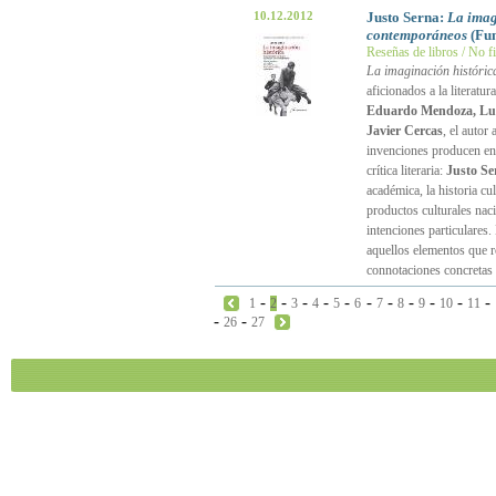
10.12.2012
Justo Serna:
La imag
contemporáneos
(Fun
Reseñas de libros / No f
La imaginación históric
aficionados a la literatur
Eduardo Mendoza, Lui
Javier Cercas
, el autor
invenciones producen en 
crítica literaria:
Justo Se
académica, la historia c
productos culturales nac
intenciones particulares.
aquellos elementos que r
connotaciones concretas
-
-
-
-
-
-
-
-
-
-
-
1
2
3
4
5
6
7
8
9
10
11
-
-
26
27