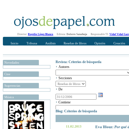
Director:
Rogelio López Blanco
Editora:
Dolores Sanahuja
Responsable TI:
Vidal Vidal Gar
Inicio
Tribuna
Análisis
Reseñas de libros
Opinión
Creación
Revista: Criterios de búsqueda
Novedades
Autores
Cine
Secciones
Sugerencias
De
Música
Contiene
Blog: Criterios de búsqueda
11.02.2013
Eva Illouz:
Por qué d