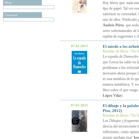
Blog
Hay libros que, nada más 
tipo de papel. Tal vez es
satisfacer tu curiosidad
Creación
uno de ellos. Publicado po
Andrés Pérez
, que sedu
seres sobrenaturales de 
repleta de sugerentes y d
07.02.2013
El miedo a los árbol
Reseñas de libros / No f
La espada de Damocles
que Grecia ha caído en l
problemas a los esforzado
necesario ahora porque G
es una metáfora de lo qu
manera metafórica. Y eso
libro sobre el que vengo a
Lóprz Vilar
)
07.02.2013
El dibujo y la palab
Piso, 2012)
Reseñas de libros / No f
Los
Dibujos y fragment
directa del inconsciente
reflexiones, como opinion
propio arrebato (por
Jos