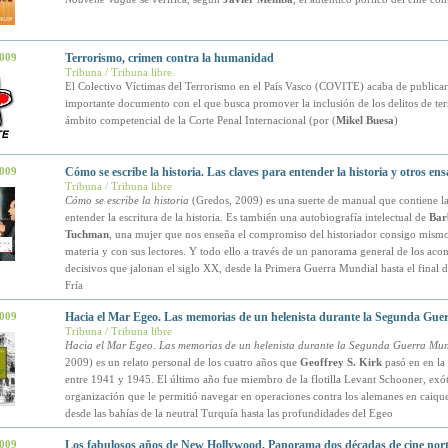
2009
Terrorismo, crimen contra la humanidad
Tribuna / Tribuna libre
El Colectivo Víctimas del Terrorismo en el País Vasco (COVITE) acaba de publica
importante documento con el que busca promover la inclusión de los delitos de ter
ámbito competencial de la Corte Penal Internacional (por (
Mikel Buesa
)
2009
Cómo se escribe la historia. Las claves para entender la historia y otros en
Tribuna / Tribuna libre
Cómo se escribe la historia
(Gredos, 2009) es una suerte de manual que contiene la
entender la escritura de la historia. Es también una autobiografía intelectual de
Bar
Tuchman
, una mujer que nos enseña el compromiso del historiador consigo mismo
materia y con sus lectores. Y todo ello a través de un panorama general de los aco
decisivos que jalonan el siglo XX, desde la Primera Guerra Mundial hasta el final d
Fría
2009
Hacia el Mar Egeo. Las memorias de un helenista durante la Segunda Gue
Tribuna / Tribuna libre
Hacia el Mar Egeo. Las memorias de un helenista durante la Segunda Guerra Mun
2009) es un relato personal de los cuatro años que
Geoffrey S. Kirk
pasó en en la
entre 1941 y 1945. El último año fue miembro de la flotilla Levant Schooner, exót
organización que le permitió navegar en operaciones contra los alemanes en caiqu
desde las bahías de la neutral Turquía hasta las profundidades del Egeo
2009
Los fabulosos años de New Hollywood. Panorama dos décadas de cine nor