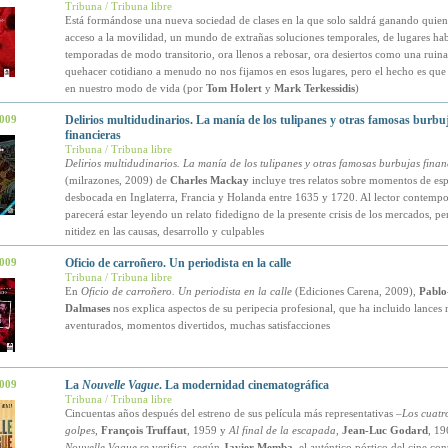
Tribuna / Tribuna libre
Está formándose una nueva sociedad de clases en la que solo saldrá ganando quien 
acceso a la movilidad, un mundo de extrañas soluciones temporales, de lugares ha
temporadas de modo transitorio, ora llenos a rebosar, ora desiertos como una ruina
quehacer cotidiano a menudo no nos fijamos en esos lugares, pero el hecho es que
en nuestro modo de vida (por
Tom Holert
y
Mark Terkessidis
)
2009
Delirios multidudinarios. La manía de los tulipanes y otras famosas burbu
financieras
Tribuna / Tribuna libre
Delirios multidudinarios. La manía de los tulipanes y otras famosas burbujas finan
(milrazones, 2009) de
Charles Mackay
incluye tres relatos sobre momentos de es
desbocada en Inglaterra, Francia y Holanda entre 1635 y 1720. Al lector contempo
parecerá estar leyendo un relato fidedigno de la presente crisis de los mercados, pe
nitidez en las causas, desarrollo y culpables
2009
Oficio de carroñero. Un periodista en la calle
Tribuna / Tribuna libre
En
Oficio de carroñero. Un periodista en la calle
(Ediciones Carena, 2009),
Pablo
Dalmases
nos explica aspectos de su peripecia profesional, que ha incluido lance
aventurados, momentos divertidos, muchas satisfacciones
2009
La
Nouvelle Vague
. La modernidad cinematográfica
Tribuna / Tribuna libre
Cincuentas años después del estreno de sus película más representativas –
Los cuatr
golpes
,
François Truffaut
, 1959 y
Al final de la escapada
,
Jean-Luc Godard
, 19
Nouvelle Vague
se verifica, según
Javier Memba
, el auténtico pórtico del cine c