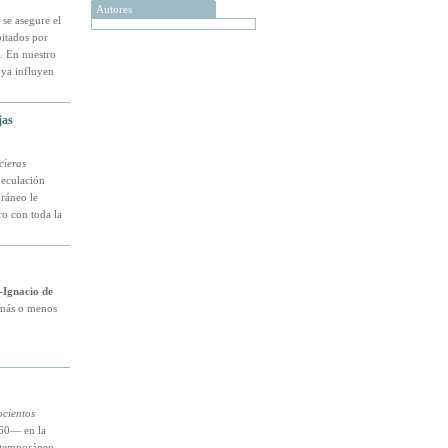
Autores
se asegure el
bitados por
. En nuestro
 ya influyen
jas
cieras
peculación
ráneo le
ro con toda la
-Ignacio de
s más o menos
ocientos
60— en la
ontemporáneo