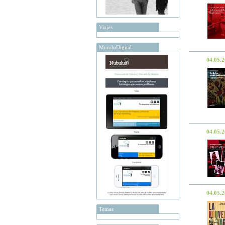
Viajes
MundoDigital
04.05.
04.05.
04.05.
Temas