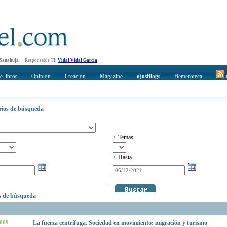
 Sanahuja
Responsable TI:
Vidal Vidal Garcia
e libros
Opinión
Creación
Magazine
ojosBlogs
Hemeroteca
r
erios de búsqueda
Temas
Hasta
os de búsqueda
2009
La fuerza centrífuga. Sociedad en movimiento: migración y turismo