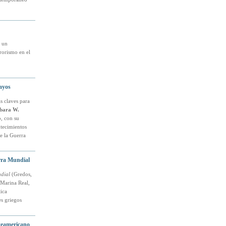
r un
rorismo en el
sayos
s claves para
bara W.
, con su
ntecimientos
e la Guerra
rra Mundial
dial
(Gredos,
 Marina Real,
ica
es griegos
teamericano