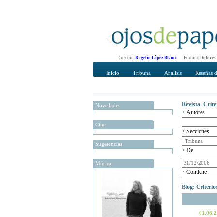
Director:
Rogelio López Blanco
Editora:
Dolores
Inicio
Tribuna
Análisis
Reseñas d
Revista: Crit
Novedades
Autores
Cine
Secciones
Sugerencias
De
Música
Contiene
Blog: Criteri
01.06.