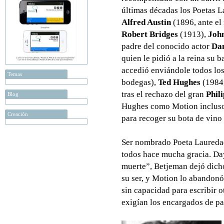
últimas décadas los Poetas La
Alfred Austin
(1896, ante el
Robert Bridges
(1913),
Joh
padre del conocido actor
Dan
quien le pidió a la reina su b
accedió enviándole todos los
Temas
bodegas),
Ted Hughes
(1984,
tras el rechazo del gran
Phil
Blog
Hughes como Motion incluso v
Creación
para recoger su bota de vino 
Ser nombrado Poeta Lauredad
todos hace mucha gracia. Day
muerte”, Betjeman dejó dicho
su ser, y Motion lo abandonó
sin capacidad para escribir o
exigían los encargados de pa