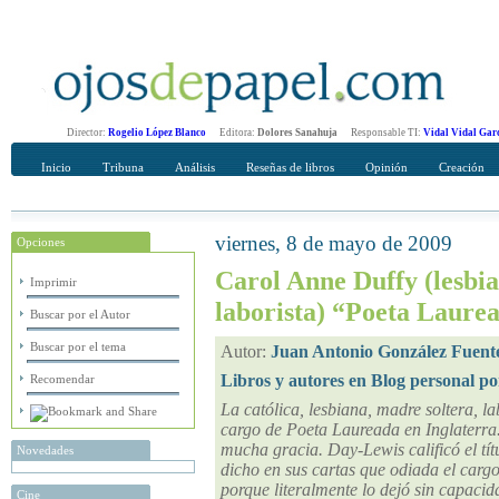
Director:
Rogelio López Blanco
Editora:
Dolores Sanahuja
Responsable TI:
Vidal Vidal Gar
Inicio
Tribuna
Análisis
Reseñas de libros
Opinión
Creación
viernes, 8 de mayo de 2009
Opciones
Recomendar
Su nombre Completo
Carol Anne Duffy (lesbia
Imprimir
laborista) “Poeta Laurea
Buscar por el Autor
Buscar por el tema
Autor:
Juan Antonio González Fuent
Libros y autores en Blog personal p
Recomendar
La católica, lesbiana, madre soltera, l
cargo de Poeta Laureada en Inglaterra
mucha gracia. Day-Lewis calificó el tí
Novedades
dicho en sus cartas que odiada el cargo
porque literalmente lo dejó sin capacid
Cine