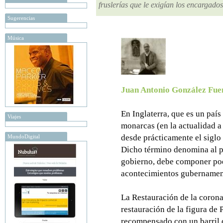
fruslerías que le exigían los encargado
Sugerencias
Música
Juan Antonio González Fue
En Inglaterra, que es un país
Viajes
monarcas (en la actualidad 
desde prácticamente el siglo
MundoDigital
Dicho término denomina al p
gobierno, debe componer po
acontecimientos gubernament
La Restauración de la corona
restauración de la figura de 
recompensado con un barril d