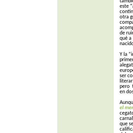
tambi
este “
conti
otra g
compa
acomp
de ru
qué a 
nacid
Y la “
primer
alegat
europe
ser co
litera
pero
en do
Aunque
el me
cegato
carnal
que se
califi