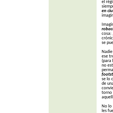
el ré
siempr
en ci
imagi
Imagin
robac
cosa: 
crónic
se pue
Nadie 
ese tr
(para 
no est
perma
foots
se lo 
de una
convie
torno 
aquell
No lo
les fu