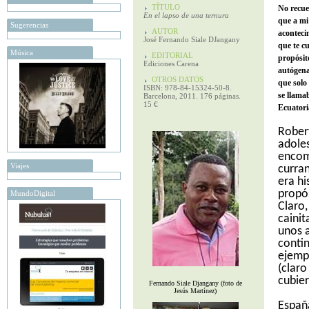
TÍTULO
No recuer
En el lapso de una ternura
que a mi
Sugerencias
AUTOR
aconteci
José Fernando Siale DJangany
que te c
Música
EDITORIAL
propósit
Ediciones Carena
autógena
OTROS DATOS
que solo
ISBN: 978-84-15324-50-8.
se llama
Barcelona, 2011. 176 páginas.
15 €
Ecuatori
Robert
adole
encome
Viajes
curra
era hi
propós
MundoDigital
Claro,
cainit
unos a
contin
ejemp
(claro
cubie
Fernando Siale Djangany (foto de
Jesús Martínez)
Españ