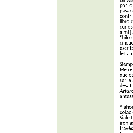
(antes
por lo
pasado
contri
libro
curio
a mi j
“hilo 
cincue
escrit
letra 
Siempr
Me ref
que es
ser la
desat
Artur
antesa
Y ahor
colaci
Siale 
ironía
través