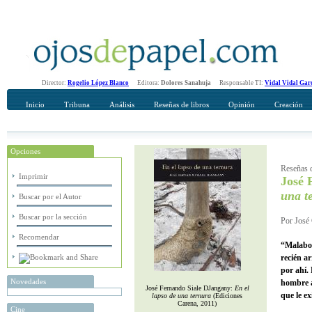
Director:
Rogelio López Blanco
Editora:
Dolores Sanahuja
Responsable TI:
Vidal Vidal Gar
Inicio
Tribuna
Análisis
Reseñas de libros
Opinión
Creación
Opciones
Recomendar
Su nombre Completo
Reseñas d
Imprimir
José 
una t
Buscar por el Autor
Buscar por la sección
Por José 
Recomendar
“Malabo 
recién ar
por ahí.
Novedades
hombre ab
José Fernando Siale DJangany:
En el
que le e
lapso de una ternura
(Ediciones
Carena, 2011)
Cine