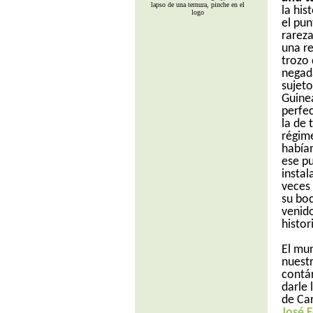
lapso de una ternura, pinche en el
la his
logo
el pun
rareza
una re
trozo 
negad
sujet
Guine
perfe
la de 
régime
había
ese p
insta
veces
su bo
venido
histor
El mu
nuestr
contá
darle 
de Car
José 