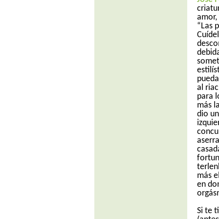
criat
amor,
“Las p
Cuíde
descon
debida
someti
estilí
pueda
al ria
para l
más la
dio un
izquie
concup
aserra
casad
fortun
terlen
más el
en do
orgás
Si te 