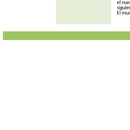
el nu
siguie
El mun