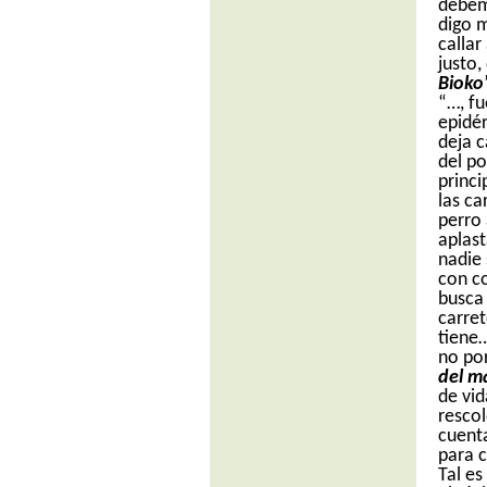
debem
digo 
calla
justo,
Bioko
“…, f
epidér
deja 
del p
princi
las ca
perro 
aplas
nadie
con c
busca 
carret
tiene…
no por
del m
de vid
rescol
cuenta
para c
Tal es