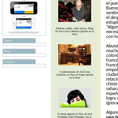
el pue
Bueno,
senti
el des
estupi
“Algún
Palabras sordas, oídos necios: Blog
necesi
de José Cruz Cabrerizo (pinche en la
foto)
con l
Temas
Abund
mucho
Blog
colon
franc
Creación
franc
empob
Colaboraciones de José Cruz
ciuda
Cabrerizo en Ojos de Papel (pinche
en la foto)
relaci
chiste
sahar
españo
logra
ignora
Algun
Si desea adquirir el libro de José
una t
Fernando Siale DJangany, En el