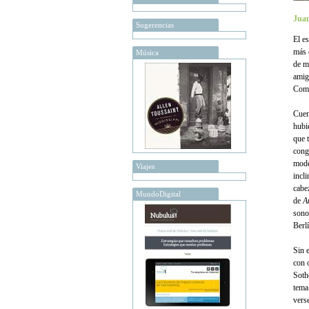
Juan
Sugerencias
El e
más 
Música
de m
amig
Como
Cuen
hubi
que 
conge
mode
Viajes
incl
cabe
MundoDigital
de
A
sono
Berl
Sin 
con 
Soth
tema
vers