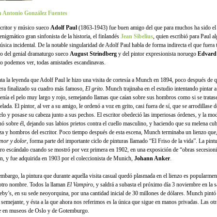
 Antonio González Fuentes
scritor y músico sueco
Adolf Paul
(1863-1943) fue buen amigo del que para muchos ha sido el
enigmático gran sinfonista de la historia, el finlandés
Jean Sibelius
, quien escribió para Paul a
úsica incidental. De la notable singularidad de Adolf Paul habla de forma indirecta el que fuera
o del genial dramaturgo sueco
August Strindberg
y del pintor expresionista noruego
Edvard
 podemos ver, todas amistades escandinavas.
ta la leyenda que Adolf Paul le hizo una visita de cortesía a Munch en 1894, poco después de q
era finalizado su cuadro más famoso,
El grito
. Munch trajinaba en el estudio intentando pintar
tenía el pelo muy largo y rojo, semejando llamas que caían sobre sus hombros como si se tratas
lada. El pintor, al ver a su amigo, le ordenó a voz en grito, casi fuera de sí, que se arrodillase d
lo y posase su cabeza junto a sus pechos. El escritor obedeció las imperiosas órdenes, y la mo
inó sobre él, dejando sus labios prietos contra el cuello masculino, y haciendo que su melena cub
za y hombros del escritor. Poco tiempo después de esta escena, Munch terminaba un lienzo que, 
mor y dolor
, forma parte del importante ciclo de pinturas llamado “El Friso de la vida”. La pint
ro escándalo cuando se mostró por vez primera en 1902, en una exposición de “obras secesioni
ín, y fue adquirida en 1903 por el coleccionista de Munich,
Johann Anker
.
embargo, la pintura que durante aquella visita casual quedó plasmada en el lienzo es popularme
otro nombre. Todos la llaman
El Vampiro
, y saldrá a subasta el próximo día 3 noviembre en la s
eby’s, en su sede neoyorquina, por una cantidad inicial de 30 millones de dólares. Munch pintó
 semejante, y ésta a la que ahora nos referimos es la única que sigue en manos privadas. Las ot
e en museos de Oslo y de Gotemburgo.