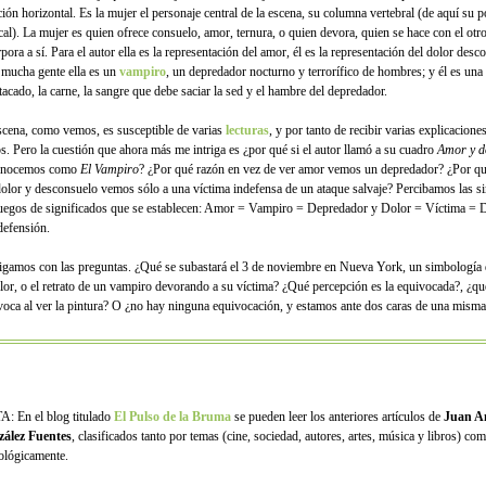
ción horizontal. Es la mujer el personaje central de la escena, su columna vertebral (de aquí su p
cal). La mujer es quien ofrece consuelo, amor, ternura, o quien devora, quien se hace con el otro
pora a sí. Para el autor ella es la representación del amor, él es la representación del dolor desc
 mucha gente ella es un
vampiro
, un depredador nocturno y terrorífico de hombres; y él es una
tacado, la carne, la sangre que debe saciar la sed y el hambre del depredador.
scena, como vemos, es susceptible de varias
lecturas
, y por tanto de recibir varias explicacione
los. Pero la cuestión que ahora más me intriga es ¿por qué si el autor llamó a su cuadro
Amor y d
onocemos como
El Vampiro
? ¿Por qué razón en vez de ver amor vemos un depredador? ¿Por qu
dolor y desconsuelo vemos sólo a una víctima indefensa de un ataque salvaje? Percibamos las si
juegos de significados que se establecen: Amor = Vampiro = Depredador y Dolor = Víctima = 
defensión.
igamos con las preguntas. ¿Qué se subastará el 3 de noviembre en Nueva York, un simbología 
olor, o el retrato de un vampiro devorando a su víctima? ¿Qué percepción es la equivocada?, ¿qu
voca al ver la pintura? O ¿no hay ninguna equivocación, y estamos ante dos caras de una mis
: En el blog titulado
El Pulso de la Bruma
se pueden leer los anteriores artículos de
Juan A
ález Fuentes
, clasificados tanto por temas (cine, sociedad, autores, artes, música y libros) co
ológicamente.