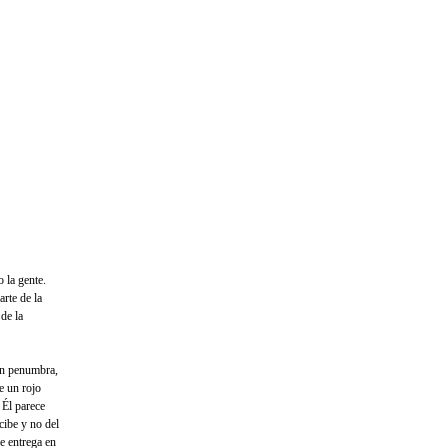
 la gente.
rte de la
de la
en penumbra,
e un rojo
 Él parece
cibe y no del
se entrega en