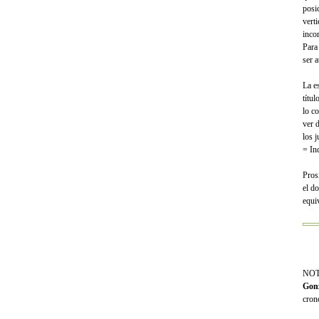
posi
verti
incor
Para
ser a
La e
títu
lo c
ver 
los 
= In
Pros
el d
equi
NOTA
Gonz
cron