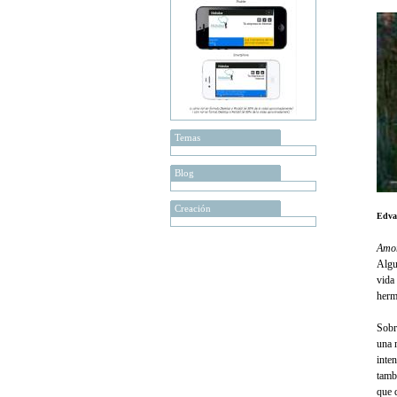
Temas
Blog
Creación
Edva
Amor
Algu
vida
herm
Sobr
una 
inte
tamb
que d