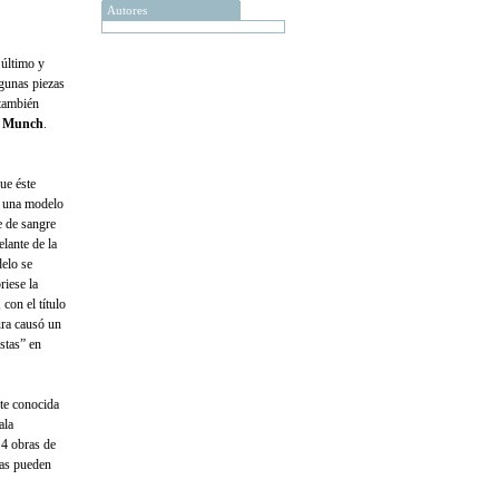
Autores
 último y
lgunas piezas
 también
 Munch
.
ue éste
 a una modelo
e de sangre
elante de la
delo se
riese la
con el título
ura causó un
stas” en
nte conocida
ala
 4 obras de
ras pueden