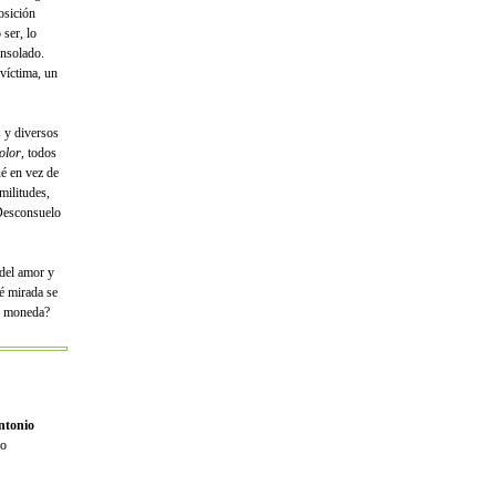
osición
 ser, lo
onsolado.
 víctima, un
s y diversos
olor
, todos
é en vez de
militudes,
Desconsuelo
del amor y
é mirada se
ma moneda?
ntonio
mo