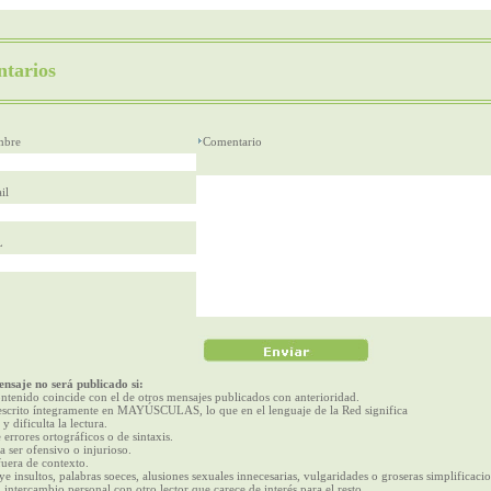
tarios
bre
Comentario
il
L
nsaje no será publicado si:
ntenido coincide con el de otros mensajes publicados con anterioridad.
escrito íntegramente en MAYÚSCULAS, lo que en el lenguaje de la Red significa
 y dificulta la lectura.
 errores ortográficos o de sintaxis.
a ser ofensivo o injurioso.
fuera de contexto.
ye insultos, palabras soeces, alusiones sexuales innecesarias, vulgaridades o groseras simplificacio
 intercambio personal con otro lector que carece de interés para el resto