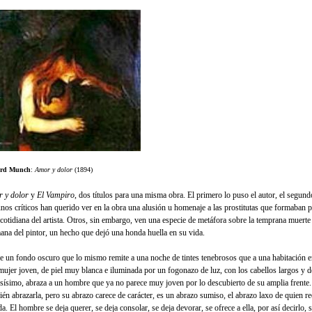
rd Munch
:
Amor y dolor
(1894)
 y dolor
y
El Vampiro
, dos títulos para una misma obra. El primero lo puso el autor, el segundo
nos críticos han querido ver en la obra una alusión u homenaje a las prostitutas que formaban pa
 cotidiana del artista. Otros, sin embargo, ven una especie de metáfora sobre la temprana muerte 
ana del pintor, un hecho que dejó una honda huella en su vida.
e un fondo oscuro que lo mismo remite a una noche de tintes tenebrosos que a una habitación 
mujer joven, de piel muy blanca e iluminada por un fogonazo de luz, con los cabellos largos y d
nsísimo, abraza a un hombre que ya no parece muy joven por lo descubierto de su amplia frente.
ién abrazarla, pero su abrazo carece de carácter, es un abrazo sumiso, el abrazo laxo de quien re
a. El hombre se deja querer, se deja consolar, se deja devorar, se ofrece a ella, por así decirlo, 