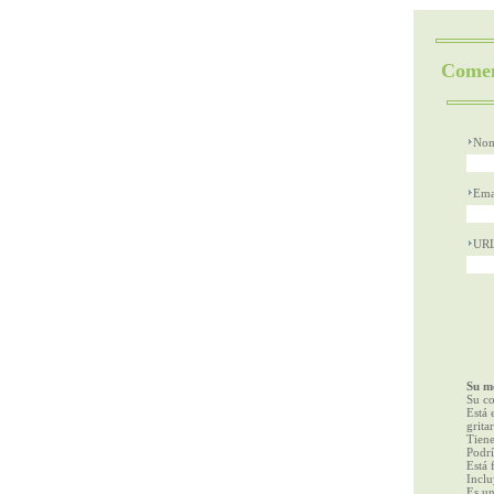
Comen
Nom
Ema
UR
Su me
Su co
Está 
gritar
Tiene
Podrí
Está 
Inclu
Es un