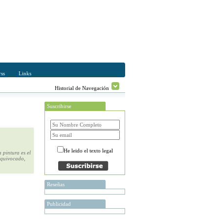
ss
Links
Historial de Navegación
Suscribirse
He leido el texto legal
 pintura es el
equivocado,
Reseñas
Publicidad