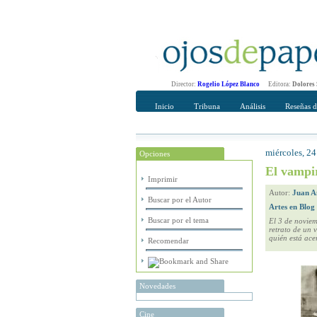
Director:
Rogelio López Blanco
Editora:
Dolores
Inicio
Tribuna
Análisis
Reseñas d
miércoles, 2
Opciones
Recomendar
Su nombre Co
El vampi
Imprimir
Autor:
Juan A
Buscar por el Autor
Artes en Blog
Buscar por el tema
El 3 de noviem
retrato de un 
quién está ace
Recomendar
Novedades
Cine