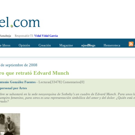
 Sanahuja
Responsable TI:
Vidal Vidal Garcia
e libros
Opinión
Creación
Magazine
ojosBlogs
Hemeroteca
r
4 de septiembre de 2008
mpleto
Direccción de correo del destinatario
ro que retrató Edvard Munch
ntonio González Fuentes
-
Lecturas[33478] Comentarios[0]
 personal por Artes
bre se subastará en la sede neoyorquina de Sotheby’s un cuadro de Edvard Munch. Para unos la
vampiro femenino, para otros es una representación simbólica del amor y del dolor. ¿Quién está 
rtado?