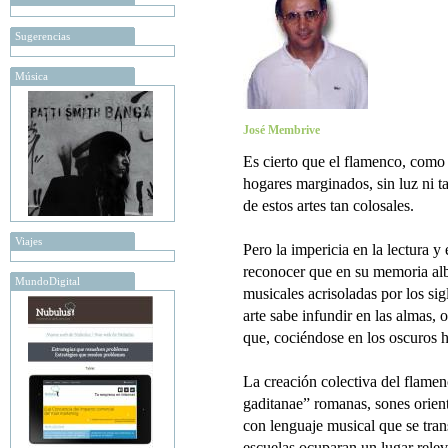
Sugerencias
Música
José Membrive
Es cierto que el flamenco, como
hogares marginados, sin luz ni t
de estos artes tan colosales.
Viajes
Pero la impericia en la lectura y
reconocer que en su memoria al
MundoDigital
musicales acrisoladas por los sig
arte sabe infundir en las almas,
que, cociéndose en los oscuros h
La creación colectiva del flamenc
gaditanae” romanas, sones orient
con lenguaje musical que se transm
escuelas ocuparan un lugar relev