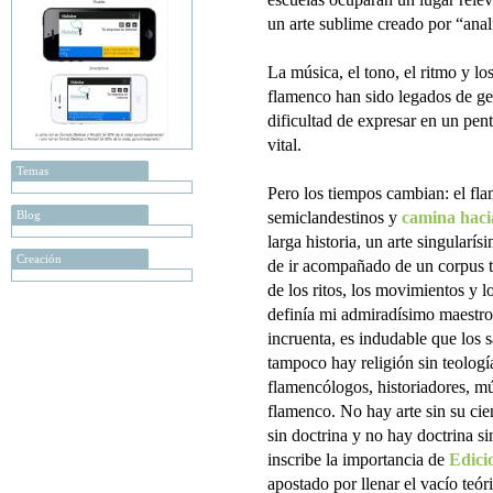
un arte sublime creado por “anal
La música, el tono, el ritmo y l
flamenco han sido legados de ge
dificultad de expresar en un pent
vital.
Temas
Pero los tiempos cambian: el fla
Blog
semiclandestinos y
camina haci
larga historia, un arte singular
Creación
de ir acompañado de un corpus te
de los ritos, los movimientos y l
definía mi admiradísimo maestr
incruenta, es indudable que los s
tampoco hay religión sin teologí
flamencólogos, historiadores, mús
flamenco. No hay arte sin su cie
sin doctrina y no hay doctrina si
inscribe la importancia de
Edici
apostado por llenar el vacío teó