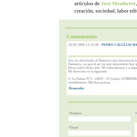
artículos de
José Membrive
creación, sociedad, labor ed
Comentarios
26.09.2008 13:34:38
-
PEDRO CALLEJAS B
Soy un aficionado al flamenco que desconocía la
flamenco, ya que al ser un arte minoritario hay q
libros sobre dicho arte. Mi enhorabuena y a seg
Mi dirección es la siguiente:
C/ La Palma Nº 5. 14620 - El Carpio (CÓRDOBA). 
remítídmelos. Muchas gracias.
Nombre
Email