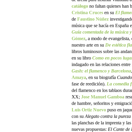
catálogo
no faltan quienes han 
Cristina Cruces
en su
El flame
de
Faustino Núñez
investigando
música que se hacía en España e
Guía comentada de la música y 
Gómez
, a modo de evangelista, 
nuestro arte en su
De estética f
libros luminosos sobre las andan
en su libro
Como en pocos lugar
indagado en las relaciones entre
Gash: el flamenco y Barcelona
Amaya
, en su biografía
Cuando 
fase de reedición).
La comedia 
del flamenco en los tablaos dura
XX;
Jose Manuel Gamboa
res
de hambre, señoritos y emigraci
Luis Ortiz Nuevo
puso en jaque
con su
Alegato contra la pureza
las planchas de la imprenta y la
nuevas propuestas:
El Cante de l