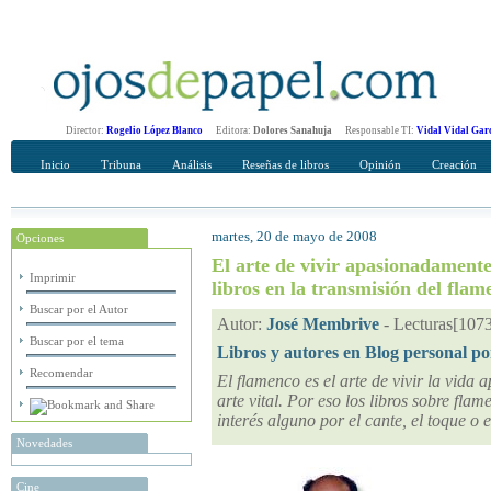
Director:
Rogelio López Blanco
Editora:
Dolores Sanahuja
Responsable TI:
Vidal Vidal Gar
Inicio
Tribuna
Análisis
Reseñas de libros
Opinión
Creación
martes, 20 de mayo de 2008
Opciones
Recomendar
Su nombre Completo
El arte de vivir apasionadamente
Imprimir
libros en la transmisión del flam
Buscar por el Autor
Autor:
José Membrive
-
Lecturas[107
Buscar por el tema
Libros y autores en Blog personal po
Recomendar
El flamenco es el arte de vivir la vida
arte vital. Por eso los libros sobre fla
interés alguno por el cante, el toque o 
Novedades
Cine