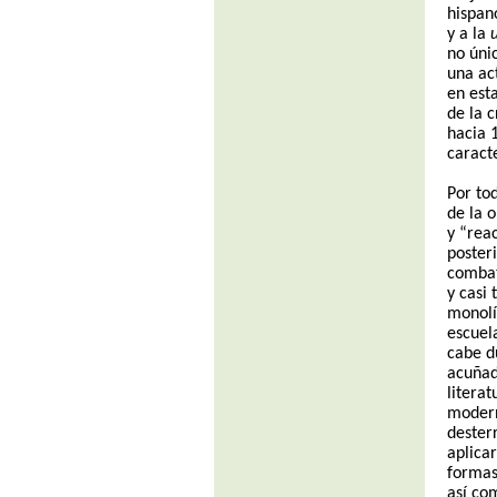
hispan
y a la
no úni
una act
en est
de la c
hacia 1
caract
Por to
de la 
y “rea
poster
combat
y casi 
monolí
escuel
cabe d
acuñad
literat
modern
dester
aplica
formas
así co