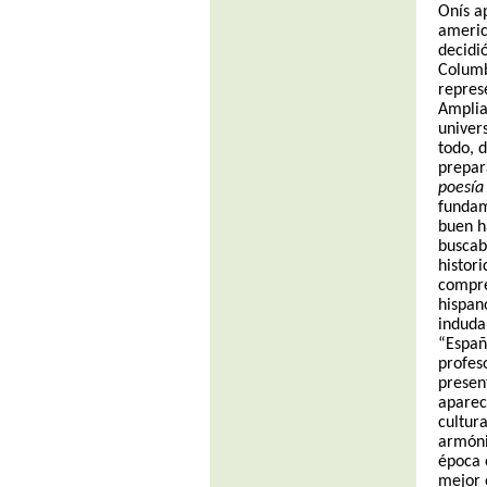
Onís a
americ
decidió
Columb
repres
Ampliac
univer
todo, 
prepar
poesía
fundam
buen h
buscab
histori
compre
hispa
induda
“Españ
profes
presen
aparec
cultur
armóni
época 
mejor 