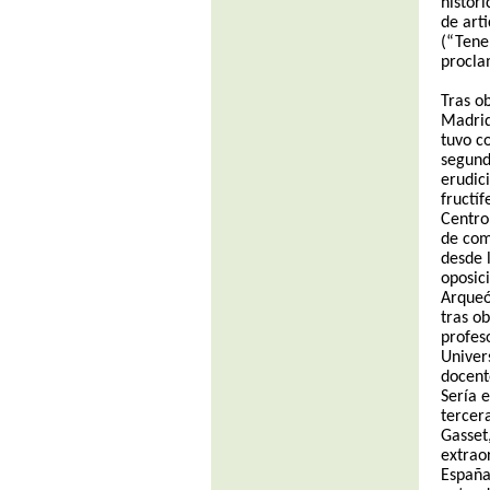
histór
de art
(“Tene
procla
Tras o
Madrid,
tuvo c
segund
erudic
fructí
Centro
de com
desde l
oposic
Arqueó
tras o
profeso
Univer
docent
Sería 
tercera
Gasset
extrao
España