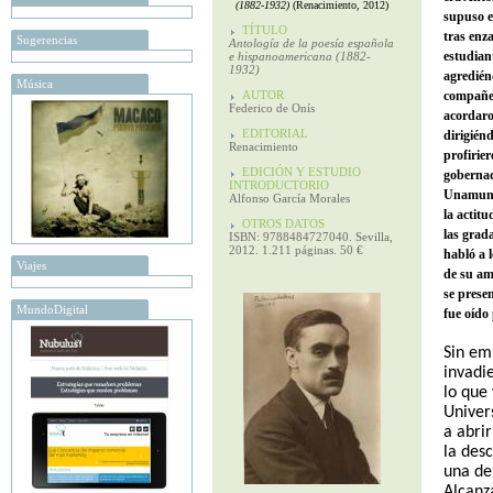
(1882-1932)
(Renacimiento, 2012)
supuso e
TÍTULO
tras enza
Sugerencias
Antología de la poesía española
estudiant
e hispanoamericana (1882-
1932)
agredién
Música
AUTOR
compañer
Federico de Onís
acordaro
EDITORIAL
dirigiénd
Renacimiento
profirie
EDICIÓN Y ESTUDIO
gobernad
INTRODUCTORIO
Unamuno,
Alfonso García Morales
la actit
OTROS DATOS
las grad
ISBN: 9788484727040. Sevilla,
2012. 1.211 páginas. 50 €
habló a 
Viajes
de su am
se presen
MundoDigital
fue oíd
Sin em
invadi
lo que 
Univer
a abrir
la des
una de 
Alcanz