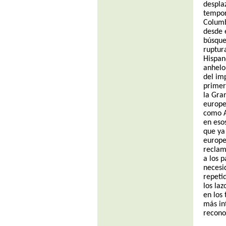
despla
tempor
Columb
desde 
búsque
ruptur
Hispan
anhelo
del im
primer
la Gra
europe
como A
en esos
que ya
europe
reclam
a los p
necesi
repeti
los la
en los 
más in
recono