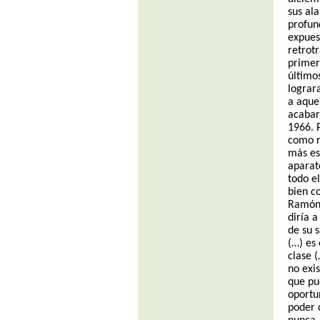
sus ala
profun
expues
retrot
primer
último
lograr
a aquel
acabar
1966. 
como r
más es
aparato
todo el
bien c
Ramón 
diría 
de su 
(…) es
clase 
no exi
que pud
oportu
poder 