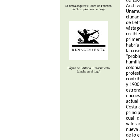
de 188
Archiv
Si desea adquirir el libro de Federico
de Onís, pinche en el logo
Unamun
ciudad
de Let
vástago
recibi
primer
habría 
la cris
“probl
humilla
coloni
Página de Editorial Renacimiento
(pinche en el logo)
protes
contri
y 1900
estren
encues
actual
Costa 
princi
cual, d
valora
nueva s
de lo 