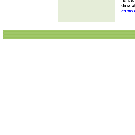
nunca,
diría o
como e