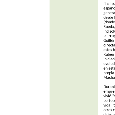
final 
españo
genera
desde 
(donde
Rueda,
indiso
la irr
Guillé
direct
estos 
Rubén 
inicia
evoluc
en est
propia
Machad
Durant
empres
vivió 
perfecc
vida li
otros c
diciem