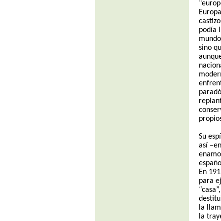
“europ
Europa
castiz
podía l
mundo 
sino q
aunque
nacion
modern
enfren
paradój
replan
conser
propio
Su esp
así –e
enamor
españo
En 191
para e
“casa”
destit
la lla
la tray