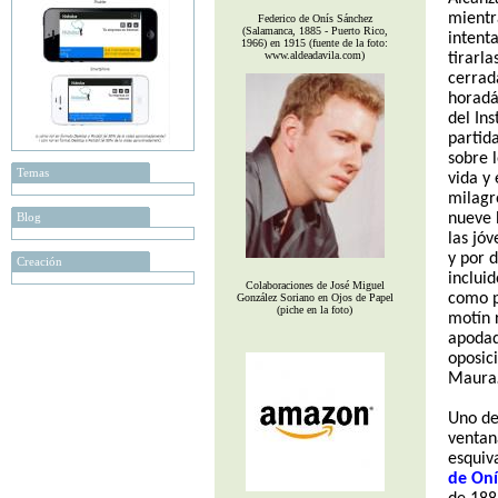
mientr
Federico de Onís Sánchez
(Salamanca, 1885 - Puerto Rico,
intenta
1966) en 1915 (fuente de la foto:
www.aldeadavila.com)
tirarla
cerrada
horadán
del Ins
partida
sobre l
Temas
vida y 
milagr
Blog
nueve b
las jóv
y por 
Creación
incluid
Colaboraciones de José Miguel
como p
González Soriano en Ojos de Papel
(piche en la foto)
motín 
apodad
oposic
Maur
Uno de
ventan
esquiv
de Oní