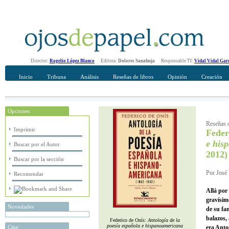
Director:
Rogelio López Blanco
Editora:
Dolores Sanahuja
Responsable TI:
Vidal Vidal Gar
Inicio
Tribuna
Análisis
Reseñas de libros
Opinión
Creación
Opciones
Recomendar
Su nombre Completo
Reseñas d
Imprimir
Feder
e his
Buscar por el Autor
2012)
Buscar por la sección
Por José 
Recomendar
Allá por
gravísim
Novedades
de su fa
balazos,
Federico de Onís:
Antología de la
poesía española e hispanoamericana
Cine
era Anto