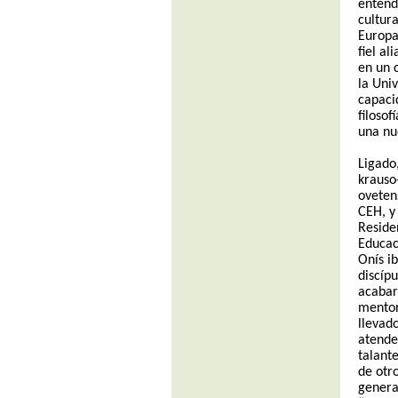
entend
cultur
Europa 
fiel al
en un 
la Uni
capaci
filoso
una nu
Ligado
krauso-
oveten
CEH, y
Reside
Educaci
Onís i
discípu
acabar
mento
llevad
atender
talant
de otr
genera