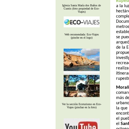
Rupes
a la l
Iglesia Santa María dos Baños de
Cuntis (foto propiedad de Eco-
hectár
Viajes)
comple
Docume
metros
estable
Web recomendada: Eco-Viajes
se pue
(pinche en el logo)
arqueó
de la 
propues
invest
recrea
realiza
itiner
rupest
Morañ
comarc
más den
urbano
Ver la sección Ecoturismo en Eco-
Viajes (pinchar en la foto)
la que
encont
el pue
el
Sant
octogo