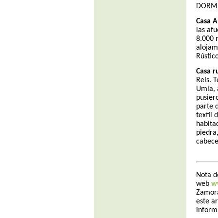
DORM
Casa A
las af
8.000 
alojam
Rústic
Casa r
Reis. 
Umia, 
pusier
parte 
textil 
habita
piedra
cabece
Nota d
web
w
Zamora
este a
inform