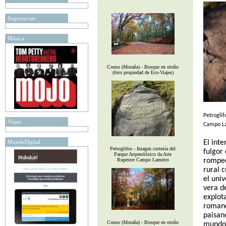
Sugerencias
Música
Couso (Moraña) - Bosque en otoño
(foto propiedad de Eco-Viajes)
Petroglif
Viajes
Campo L
El inte
MundoDigital
Petroglifos - Imagen cortesía del
fulgor
Parque Arqueolóxico da Arte
rompec
Rupestre Campo Lameiro
rural 
el univ
vera d
explot
romano
paisan
Couso (Moraña) - Bosque en otoño
mundo 