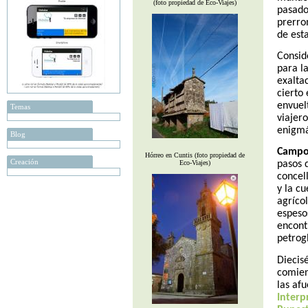
(foto propiedad de Eco-Viajes)
pasado
prerro
de esta
Consid
para l
exaltac
cierto 
envuel
Temas
viajero
enigmá
Blog
Campo
Hórreo en Cuntis (foto propiedad de
Creación
Eco-Viajes)
pasos 
concel
y la c
agríco
espeso
encont
petrogl
Diecisé
comien
las af
Interp