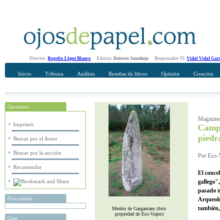
Director:
Rogelio López Blanco
Editora:
Dolores Sanahuja
Responsable TI:
Vidal Vidal Gar
Inicio
Tribuna
Análisis
Reseñas de libros
Opinión
Creación
Opciones
Recomendar
Su nombre Completo
Magazin
Imprimir
Campo
piedr
Buscar por el Autor
Buscar por la sección
Por Eco-V
Recomendar
El conce
gallego",
pasado m
Novedades
Arqueoló
también,
Menhir de Gargantans (foto
propiedad de Eco-Viajes)
Cine