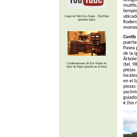
multit
templo,
ubicado
Canal de Web Eco-Viajes - YouTube
(pinchar logo)
Rodero
moment
Cuntis
puerta
Pasea 
de la i
Árbole
Colaboraciones de Eco-Viajes en
(tel. 
Ojos de Papel (pinche en la foto)
piezas
locales
en el t
piezas 
yacimi
guiado
€ (los 