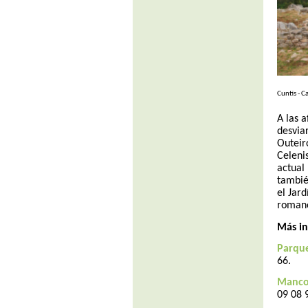
Cuntis - C
A las 
desvia
Outeir
Celeni
actual
tambié
el Jar
roman
Más i
Parque
66.
Mancom
09 08 