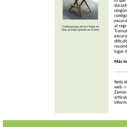
lo que
durant
ningún
contig
excursi
al regr
Colaboraciones de Eco-Viajes en
Ojos de Papel (pinche en la foto)
Tramun
excurs
dificu
recomi
lugar 
Más i
Nota d
web
w
Zamora
artícu
inform