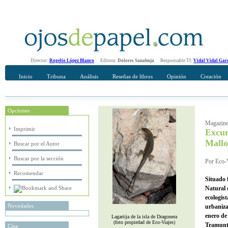
Director:
Rogelio López Blanco
Editora:
Dolores Sanahuja
Responsable TI:
Vidal Vidal Gar
Inicio
Tribuna
Análisis
Reseñas de libros
Opinión
Creación
Opciones
Recomendar
Su nombre Completo
Magazin
Imprimir
Excur
Mallo
Buscar por el Autor
Buscar por la sección
Por Eco-V
Recomendar
Situado 
Natural 
ecologist
Novedades
urbaniza
enero de
Lagartija de la isla de Dragonera
(foto propiedad de Eco-Viajes)
Tramunt
Cine