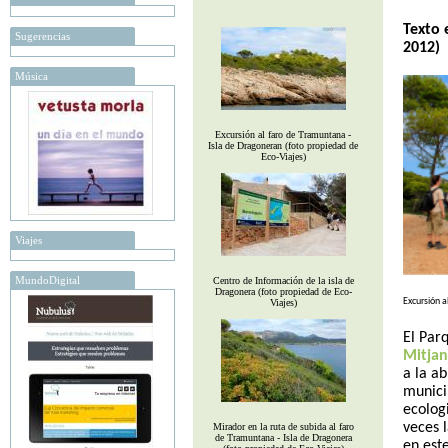
Texto 
Sugerencias
2012)
Música
Excursión al faro de Tramuntana -
Isla de Dragoneran (foto propiedad de
Eco-Viajes)
Viajes
MundoDigital
Centro de Información de la isla de
Dragonera (foto propiedad de Eco-
Excursión a
Viajes)
El
Parq
Mitja
a la ab
munici
ecolog
veces 
Mirador en la ruta de subida al faro
de Tramuntana - Isla de Dragonera
en est