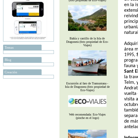
(foto propiedad de Eco-Viajes)
en la 
extens
reivin
princi
urbani
natura
Bahía y castillo de la Isla de
Dragonera (foto propiedad de Eco-
Adquiri
Viajes)
Temas
área m
1995,
Blog
progra
fauna y
Sant E
Creación
la trav
Telm, 
Excursión al faro de Tramuntana -
Isla de Dragonera (foto propiedad de
Andrat
Eco-Viajes)
vuelta 
visita 
octubr
tambié
Web recomendada: Eco-Viajes
separa
(pinche en el logo)
de más
antela