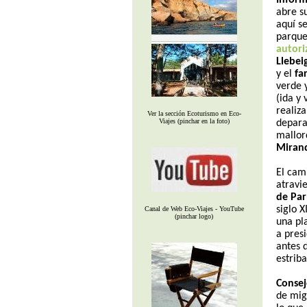
Infor
abre s
aquí se
parque
autori
Llebei
y el
fa
verde 
(ida y
realiza
Ver la sección Ecoturismo en Eco-
Viajes (pinchar en la foto)
depara
mallor
Miran
El cam
atravi
de Par
siglo 
Canal de Web Eco-Viajes - YouTube
(pinchar logo)
una pl
a pres
antes 
estrib
Consej
de mig