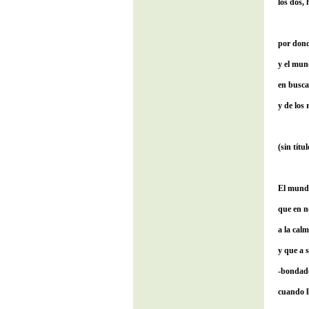
los dos, 
por dond
y el mun
en busca
y de los
(sin títul
El mundo
que en n
a la cal
y que a 
-bondado
cuando l