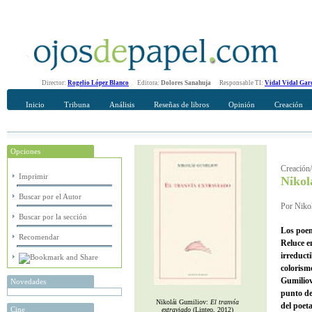
Director:
Rogelio López Blanco
Editora:
Dolores Sanahuja
Responsable TI:
Vidal Vidal Gar
Inicio
Tribuna
Análisis
Reseñas de libros
Opinión
Creación
Opciones
Recomendar
Su nombre Completo
Creación
Imprimir
Nikol
Buscar por el Autor
Por Nikol
Buscar por la sección
Los poem
Recomendar
Reluce en
irreducti
colorism
Gumiliov
Novedades
punto de
Nikolái Gumiliov:
El tranvía
del poet
Cine
extraviado
(Linteo, 2012)