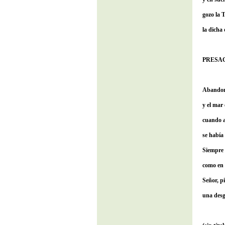
gozo la 
la dicha 
PRESA
Abando
y el mar 
cuando 
se había
Siempre 
como en 
Señor, p
una desg