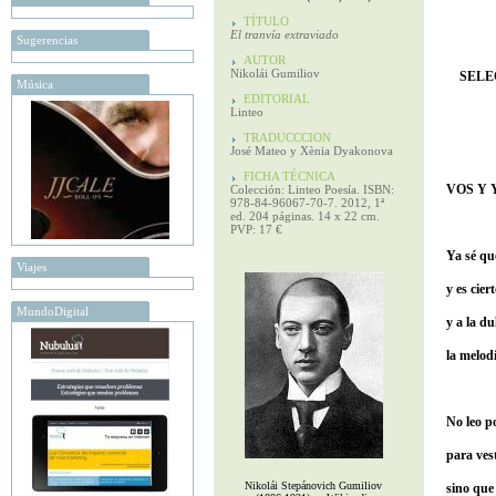
TÍTULO
El tranvía extraviado
Sugerencias
AUTOR
Nikolái Gumiliov
SELE
Música
EDITORIAL
Linteo
TRADUCCCION
José Mateo y Xènia Dyakonova
FICHA TÉCNICA
VOS Y 
Colección: Linteo Poesía. ISBN:
978-84-96067-70-7. 2012, 1ª
ed. 204 páginas. 14 x 22 cm.
PVP: 17 €
Ya sé qu
Viajes
y es cier
MundoDigital
y a la du
la melod
No leo po
para ves
Nikolái Stepánovich Gumiliov
sino que