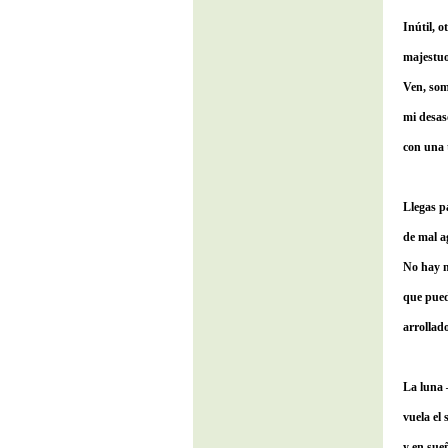
Inútil, o
majestuo
Ven, som
mi desa
con una 
Llegas p
de mal a
No hay n
que pued
arrollado
La luna –
vuela el 
y en sue