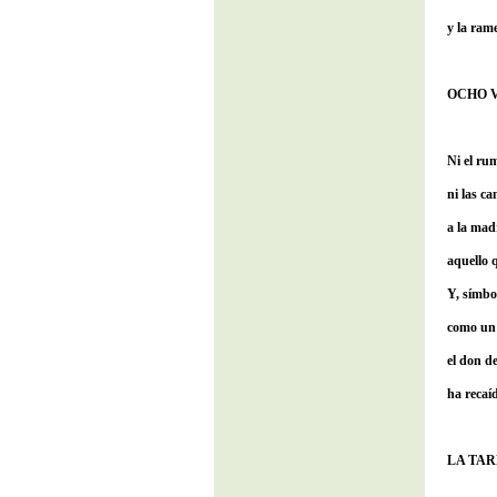
y la ram
OCHO 
Ni el rum
ni las ca
a la mad
aquello 
Y, símbo
como un 
el don d
ha recaíd
LA TA