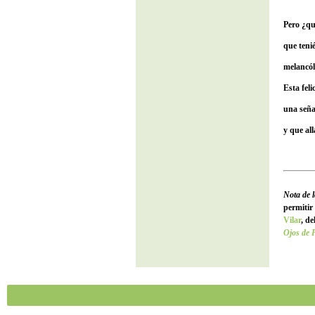
Pero ¿qu
que teni
melancóli
Esta feli
una seña
y que al
Nota de 
permitir
Vilar
, de
Ojos de 