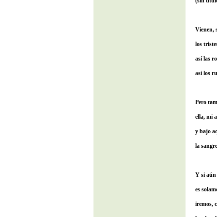
(sin títul
Vienen, s
los trist
así las r
así los 
Pero tam
ella, mi 
y bajo aq
la sangr
Y si aún 
es solam
iremos, 