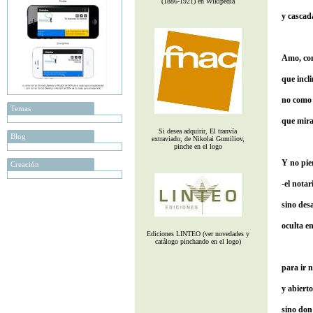
(1886-1921) en Wikipedia
y cascad
Amo, com
que incli
no como e
Temas
que mira
Si desea adquirir, El tranvía
Blog
extraviado, de Nikolai Gumiliov,
pinche en el logo
Y no pi
Creación
-el notar
sino des
oculta en
Ediciones LINTEO (ver novedades y
catálogo pinchando en el logo)
para ir 
y abiert
sino don