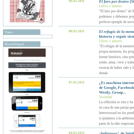
09.03.2011
El faro por dentro
(Si
Libros y autores
“El faro por dentro” de 
podemos y debemos pregun
perfecto ejemplo de nove
08.03.2011
El refugio de la mem
Viajes
historia y seguir sie
Libros y autores
MundoDigital
“El refugio de la memoria
propia memoria, los prop
fuente histórica, sino p
sentir, amar, vivir y tr
esencia de haber sido y l
demás
07.03.2011
¿Es machista interne
de Google, Facebook,
Westly, Group...
Sociedad
La reflexión es otra y h
en casa de una pareja qu
heterosexual no los pued
si quitamos a la anfitrio
parte de la elite empresa
04.03.2011
¡Indignaos!
, de Stép