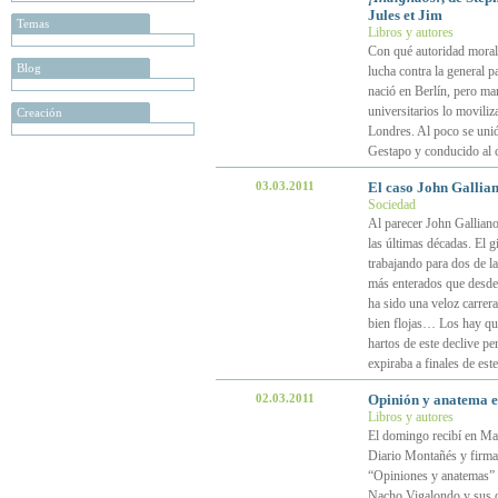
Jules et Jim
Temas
Libros y autores
Con qué autoridad moral
Blog
lucha contra la general 
nació en Berlín, pero ma
universitarios lo moviliz
Creación
Londres. Al poco se unió
Gestapo y conducido al
03.03.2011
El caso John Gallian
Sociedad
Al parecer John Galliano
las últimas décadas. El g
trabajando para dos de l
más enterados que desde 
ha sido una veloz carrera
bien flojas… Los hay qu
hartos de este declive p
expiraba a finales de es
02.03.2011
Opinión y anatema e
Libros y autores
El domingo recibí en Mad
Diario Montañés y firmado
“Opiniones y anatemas” y 
Nacho Vigalondo y sus o