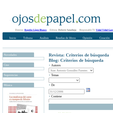
Director:
Rogelio López Blanco
Editora:
Dolores Sanahuja
Responsable TI:
Vidal Vidal Gar
Inicio
Tribuna
Análisis
Reseñas de libros
Opinión
Creación
Revista: Criterios de búsqueda
Novedades
Blog: Criterios de búsqueda
Cine
Autores
Sugerencias
Temas
De
Música
Contiene