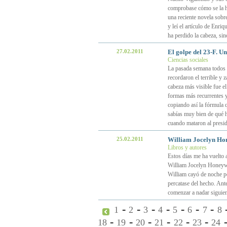
comprobase cómo se la ha
una reciente novela sobr
y leí el artículo de Enri
ha perdido la cabeza, sin
27.02.2011
El golpe del 23-F. U
Ciencias sociales
La pasada semana todos l
recordaron el terrible y 
cabeza más visible fue el
formas más recurrentes y
copiando así la fórmula
sabías muy bien de qué h
cuando mataron al presi
25.02.2011
William Jocelyn Hone
Libros y autores
Estos días me ha vuelto a
William Jocelyn Honeywell
William cayó de noche po
percatase del hecho. Ante
comenzar a nadar siguien
-
-
-
-
-
-
-
1
2
3
4
5
6
7
8
-
-
-
-
-
-
18
19
20
21
22
23
24