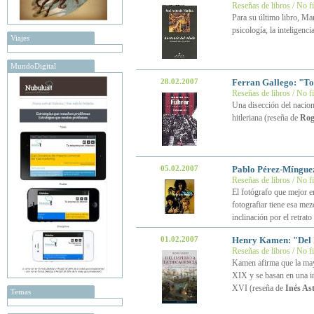
Reseñas de libros / No f
Para su último libro, Ma
psicología, la inteligenci
Viajes
MundoDigital
28.02.2007
Ferran Gallego: "To
Reseñas de libros / No f
Una disección del naciona
hitleriana (reseña de
Rog
05.02.2007
Pablo Pérez-Míngue
Reseñas de libros / No f
El fotógrafo que mejor 
fotografiar tiene esa mez
inclinación por el retrat
01.02.2007
Henry Kamen: "Del I
Reseñas de libros / No f
Kamen afirma que la mayo
XIX y se basan en una in
XVI (reseña de
Inés As
Temas