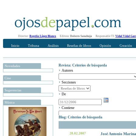
Director:
Rogelio López Blanco
Editora:
Dolores Sanahuja
Responsable TI:
Vidal Vidal Gar
Inicio
Tribuna
Análisis
Reseñas de libros
Opinión
Creación
Revista: Criterios de búsqueda
Novedades
Autores
Cine
Secciones
Sugerencias
De
Música
Contiene
Blog: Criterios de búsqueda
28.02.2007
José Antonio Marin