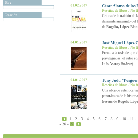
Blog
01.02.2007
César Alonso de los 
Reseñas de libros / No f
Creación
Critica de la traición de
desmantelamienmto del Es
de
Rogelio, López Blan
04.01.2007
José Miguel López G
Reseñas de libros / No f
Frente a la tesis de que 
privilegiadas, el autor 
Inés Astray Suárez
)
04.01.2007
Tony Judt: "Posguer
Reseñas de libros / No f
Una obra de auténtica va
panorámica de la histori
(reseña de
Rogelio Lópe
-
-
-
-
-
-
-
-
-
-
-
1
2
3
4
5
6
7
8
9
10
11
-
-
26
27