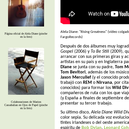
Alela Diane: "Rising Greatness" (vídeo colga
Página oficial de Alela Diane (pinche
en la foto)
FargoRecords)
Después de dos álbumes muy lograd
Gospel
(2006) y
To Be Still
(2009), qu
arrancar con sus primeras giras y a
artistas en su país y en Inglaterra 
Diane
se junta con su padre,
Tom M
Tom Bevitori
, además de los músic
Jason Merculief
(y el conocido prod
trabajó con
REM
o
Nirvana
, por cit
conocidos) para formar los
Wild Div
compañeros de ruta con los que viaj
(y España a finales de septiembre de
Colaboraciones de Marion
presentar su tercer trabajo.
Cassabalian en Ojos de Papel (pinche
en la foto)
Su último disco,
Alela Diane Wild Di
color sepia. Su delicada voz evoluci
tintes irlandeses o del oeste americ
espíritu de
Bob
Dylan
,
Leonard
Coh