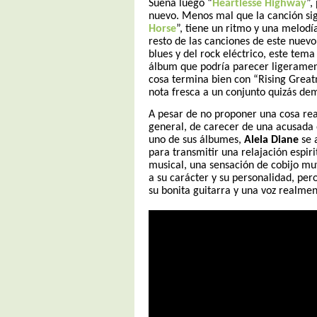
Suena luego “
Heartlesse Highway
”,
nuevo. Menos mal que la canción sig
Horse
”, tiene un ritmo y una melodía
resto de las canciones de este nuevo
blues y del rock eléctrico, este tema
álbum que podría parecer ligeramen
cosa termina bien con “Rising Great
nota fresca a un conjunto quizás d
A pesar de no proponer una cosa re
general, de carecer de una acusada 
uno de sus álbumes,
Alela Diane
se 
para transmitir una relajación espiri
musical, una sensación de cobijo mu
a su carácter y su personalidad, per
su bonita guitarra y una voz realmen