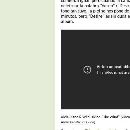
comienza igual, pero cuando la can
deletrear la palabra “deseo” (“Desir
tono tan suyo, la piel se nos pone de
minutos, pero “Desire” es sin duda 
álbum.
Alela Diane & Wild Divine: "The Wind" (víde
AlelaDianeWildDivine)