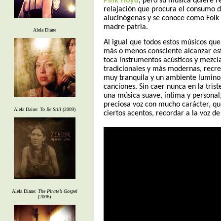
Pink Floyd
, pero su música quiere r
relajación que procura el consumo 
alucinógenas y se conoce como Folk 
madre patria.
Alela Diane
Al igual que todos estos músicos qu
más o menos consciente alcanzar est
toca instrumentos acústicos y mezcla
tradicionales y más modernas, recr
muy tranquila y un ambiente luminos
canciones. Sin caer nunca en la trist
una música suave, íntima y persona
preciosa voz con mucho carácter, qu
Alela Daine:
To Be Still
(2009)
ciertos acentos, recordar a la voz d
Alela Diane:
The Pirate’s Gospel
(2006)