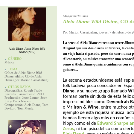
Magazine/Música
Alela Diane Wild Divine
, CD d
Por Marion Cassabalian, jueves, 7 de febrero de 
La sensual Alela Diane estrena su tercer álbu
Al igual que sus dos discos anteriores, la can
Alela Diane:
Alela Diane Wild
Divine
(2012)
un viaje hacia el pasado, pero sin caer nunca 
GÉNERO
Al contrario, su música transmite una sensaci
Música
como si Alela Diane quisiera cuidarnos con su 
TEMA
guitarra...
Crítica de
Alela Diane Wild
Divine
, último CD de Alela
Diane (por Marion Cassabalian)
La escena estadounidense está reple
folk todavía poco conocidos en Espa
OTROS DATOS
Discográfica: Rough Trade
Diane
, y su nuevo grupo llamado
Wi
Records. Lanzamiento: 2011.
forman parte sin duda de esta feliz 
Producción: Jesse Lauter, Scott
Litt y Dana Nielson.
imprescindibles como
Devendrah B
Composición: Alela Diane, Tom
o
Mr Iron & Wine,
entre muchos otr
Bevitori, Tom Menig
ejemplo de esta riqueza musical actu
bandas tienen algo más en común: su
hippy como el de
Edward Sharpe an
Zeros
, ni tan psicodélico como ciert