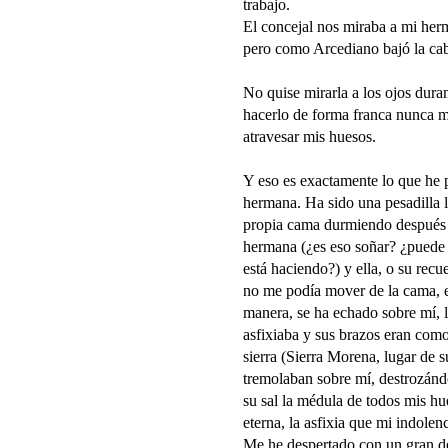
trabajo.
El concejal nos miraba a mi her
pero como Arcediano bajó la cab
No quise mirarla a los ojos dura
hacerlo de forma franca nunca m
atravesar mis huesos.
Y eso es exactamente lo que he 
hermana. Ha sido una pesadilla l
propia cama durmiendo después d
hermana (¿es eso soñar? ¿puede
está haciendo?) y ella, o su recu
no me podía mover de la cama, e
manera, se ha echado sobre mí, 
asfixiaba y sus brazos eran com
sierra (Sierra Morena, lugar de 
tremolaban sobre mí, destrozán
su sal la médula de todos mis hue
eterna, la asfixia que mi indolen
Me he despertado con un gran do