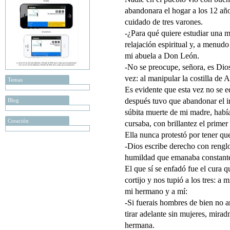
abandonara el hogar a los 12 año
cuidado de tres varones.
-¿Para qué quiere estudiar una mu
relajación espiritual y, a menudo
mi abuela a Don León.
-No se preocupe, señora, es Dios
vez: al manipular la costilla de 
Temas
Es evidente que esta vez no se 
después tuvo que abandonar el in
Blog
súbita muerte de mi madre, había
Creación
cursaba, con brillantez el primer 
Ella nunca protestó por tener que
-Dios escribe derecho con renglon
humildad que emanaba constante
El que sí se enfadó fue el cura q
cortijo y nos tupió a los tres: a 
mi hermano y a mí:
-Si fuerais hombres de bien no a
tirar adelante sin mujeres, mirad
hermana.