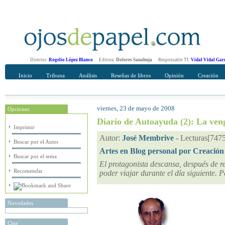
Director:
Rogelio López Blanco
Editora:
Dolores Sanahuja
Responsable TI:
Vidal Vidal Gar
Inicio
Tribuna
Análisis
Reseñas de libros
Opinión
Creación
viernes, 23 de mayo de 2008
Opciones
Recomendar
Su nombre Completo
Diario de Autoayuda (2): La ven
Imprimir
Autor:
José Membrive
-
Lecturas[7475
Buscar por el Autor
Artes en Blog personal por Creación
Buscar por el tema
El protagonista descansa, después de re
Recomendar
poder viajar durante el día siguiente.
Novedades
Cine