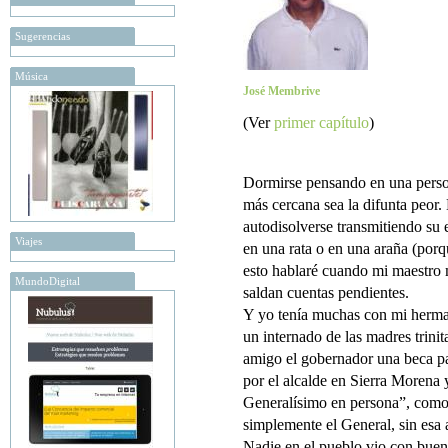
Sugerencias
Música
José Membrive
(Ver
primer capítulo
)
Dormirse pensando en una person
más cercana sea la difunta peor.
autodisolverse transmitiendo su e
Viajes
en una rata o en una araña (por
esto hablaré cuando mi maestro 
MundoDigital
saldan cuentas pendientes.
Y yo tenía muchas con mi herman
un internado de las madres trini
amigo el gobernador una beca pa
por el alcalde en Sierra Morena
Generalísimo en persona”, como s
simplemente el General, sin esa
Nadie en el pueblo vio con bueno