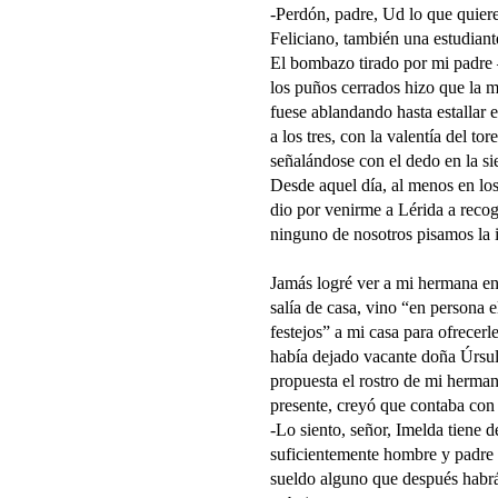
-Perdón, padre, Ud lo que quiere
Feliciano, también una estudian
El bombazo tirado por mi padre 
los puños cerrados hizo que la m
fuese ablandando hasta estallar 
a los tres, con la valentía del tor
señalándose con el dedo en la si
Desde aquel día, al menos en lo
dio por venirme a Lérida a reco
ninguno de nosotros pisamos la i
Jamás logré ver a mi hermana enf
salía de casa, vino “en persona 
festejos” a mi casa para ofrecer
había dejado vacante doña Úrsula
propuesta el rostro de mi herman
presente, creyó que contaba con 
-Lo siento, señor, Imelda tiene 
suficientemente hombre y padre 
sueldo alguno que después habrá