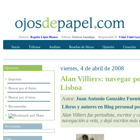
Director:
Rogelio López Blanco
Editora:
Dolores Sanahuja
Responsable TI:
Vidal Vidal Gar
Inicio
Tribuna
Análisis
Reseñas de libros
Opinión
Creación
viernes, 4 de abril de 2008
Opciones
Recomendar
Su nombre Completo
Alan Villiers: navegar p
Imprimir
Lisboa
Buscar por el Autor
Buscar por el tema
Autor:
Juan Antonio González Fuent
Libros y autores en Blog personal p
Recomendar
Alan Villiers fue periodista, escritor y
navegación a vela, y dejó escritos más 
Novedades
Cine