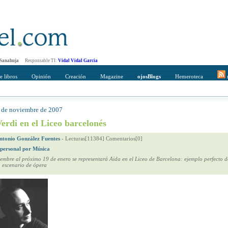
 Sanahuja
Responsable TI:
Vidal Vidal Garcia
e libros
Opinión
Creación
Magazine
ojosBlogs
Hemeroteca
r
1 de noviembre de 2007
mpleto
Direccción de correo del destinatario
erdi en el Liceo barcelonés
ntonio González Fuentes
-
Lecturas[11384] Comentarios[0]
 personal por Música
embre al próximo 19 de enero se representará Aida en el Liceo de Barcelona: ejemplo perfecto d
 escenario de ópera