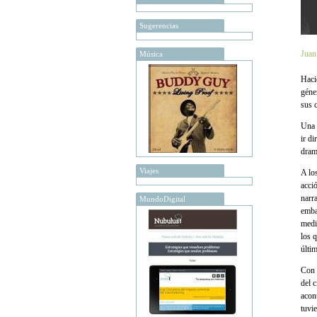
Sugerencias
Juan
Música
Haci
géne
sus 
Una 
ir d
dram
Viajes
A lo
acci
narr
MundoDigital
emba
medi
los 
últi
Con 
del 
acon
tuvi