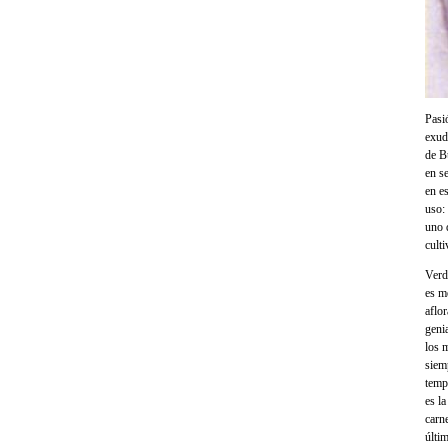
Pasió
exud
de B
en se
en e
uso:
uno 
culti
Verd
es m
aflo
geni
los 
siem
temp
es l
carn
últi