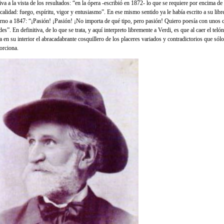
iva a la vista de los resultados: “en la ópera -escribió en 1872- lo que se requiere por encima de
calidad: fuego, espíritu, vigor y entusiasmo”. En ese mismo sentido ya le había escrito a su libr
orno a 1847: “¡Pasión! ¡Pasión! ¡No importa de qué tipo, pero pasión! Quiero poesía con unos 
es”. En definitiva, de lo que se trata, y aquí interpreto libremente a Verdi, es que al caer el telón
a en su interior el abracadabrante cosquillero de los placeres variados y contradictorios que sólo
orciona.