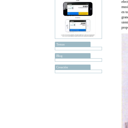
efect
musi
en t
grand
sient
prop
Temas
Blog
Creación