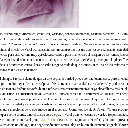
n, fuerza, vigor dramático, concisión, variedad, delicadeza mordaz, agilidad narrativa... Sí, est
an las óperas de Verdi por cada uno de sus poros, pero cabe preguntarse: ¿en eso consiste todo e
usseto?, “pasión y cojones”, por utilizar sus mismas palabras. No, evidentemente. Los biógrafo
ñalar el interés de Verdi por aparentar ser un campesino misántropo, tosco e ignorante; este disf
sencia para cultivar una muy apreciada soledad y para mantenerse al margen de los tontos juicios 
 “acepto los silbidos con la condición de que no se me exija que dé las gracias por el aplauso”, e
de sus numerosas cartas. Pero no cabe ninguna duda de que estamos ante uno de los músicos 
vados y sutiles de la historia.
i siempre fue consciente de que en arte copiar la verdad puede ser una buena cosa, pero inventa
ejor, mucho mejor. Así, en sus óperas, Verdi inventa una realidad transida de real y poderosa 
ra de manera diáfana a través de una refinadísima estructura musical cuya clave última está en el
al del ritmo. La instrumentación verdiana es límpida, y en ella se entremezclan los registros pe
mucho más amplios dependiendo de la concreta situación dramática a la que se refieran, pero en 
pre hay variedad y carácter; en Verdi es la música la que impulsa y da forma al drama, la que con
eratura emocional de lo que sucede en el escenario. Como escribe
H. S. Power
, “lo que produc
a ópera como drama, sino el drama como ópera”; Verdi pone en escena su verdad (experimentada
e, como nos recuerda el gran
Isaiah Berlin
de ahí su contagiosa convicción), y lo hace represen
ma instancia un diálogo, una negociación entre almas, algo en lo que únicamente le iguala
Mozar