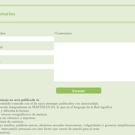
tarios
bre
Comentario
il
L
nsaje no será publicado si:
ntenido coincide con el de otros mensajes publicados con anterioridad.
escrito íntegramente en MAYÚSCULAS, lo que en el lenguaje de la Red significa
 y dificulta la lectura.
 errores ortográficos o de sintaxis.
a ser ofensivo o injurioso.
fuera de contexto.
ye insultos, palabras soeces, alusiones sexuales innecesarias, vulgaridades o groseras simplificacio
 intercambio personal con otro lector que carece de interés para el resto
uarios).