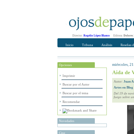
Director:
Rogelio López Blanco
Editora:
Dolores
Inicio
Tribuna
Análisis
Reseñas d
miércoles, 2
Opciones
Recomendar
Su nombre Co
Aida de V
Imprimir
Autor:
Juan A
Buscar por el Autor
Artes en Blog
Buscar por el tema
Del 19 de novi
fuego sobre un
Recomendar
Novedades
Cine