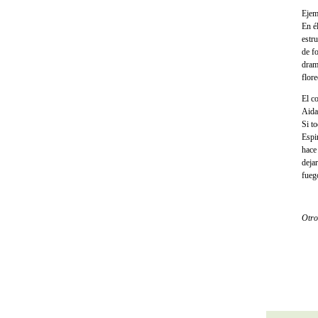
Ejem
En é
estru
de f
drama
flor
El co
Aida
Si t
Espi
hace
deja
fueg
Otro