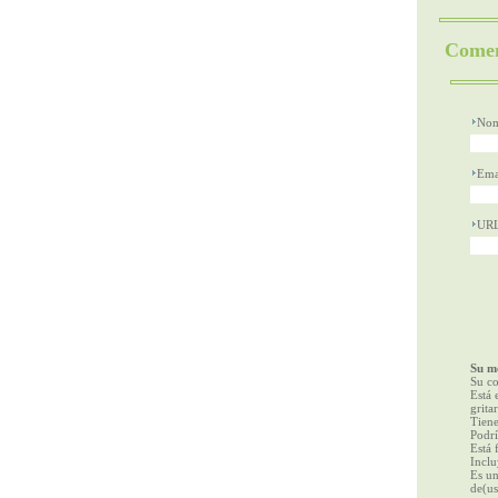
Comen
Nom
Ema
UR
Su me
Su co
Está 
gritar
Tiene
Podrí
Está 
Inclu
Es un
de(us