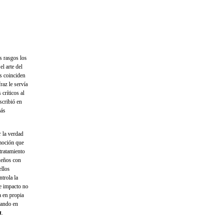
os rasgos los
l arte del
s coinciden
raz le servía
críticos al
scribió en
más
r la verdad
emoción que
 tratamiento
queños con
ellos
trola la
e impacto no
 en propia
tando en
t
.