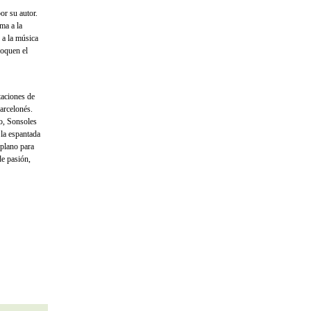
or su autor.
ma a la
 a la música
voquen el
ntaciones de
arcelonés.
no, Sonsoles
la espantada
 plano para
de pasión,