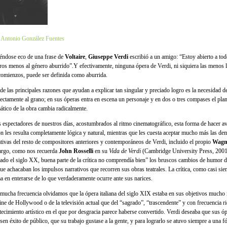
 Antonio González Fuentes
éndose eco de una frase de
Voltaire
,
Giuseppe Verdi
escribió a un amigo: “Estoy abierto a tod
ros menos al género aburrido”.Y efectivamente, ninguna ópera de Verdi, ni siquiera las menos 
comienzos, puede ser definida como aburrida.
de las principales razones que ayudan a explicar tan singular y preciado logro es la necesidad d
irectamente al grano; en sus óperas entra en escena un personaje y en dos o tres compases el pla
ático de la obra cambia radicalmente.
s espectadores de nuestros días, acostumbrados al ritmo cinematográfico, esta forma de hacer av
ón les resulta completamente lógica y natural, mientras que les cuesta aceptar mucho más las de
ativas del resto de compositores anteriores y contemporáneos de Verdi, incluido el propio
Wagn
rgo, como nos recuerda
John Rosselli
en su
Vida de Verdi
(Cambridge University Press, 2001)
ado el siglo XX, buena parte de la crítica no comprendía bien” los bruscos cambios de humor d
que achacaban los impulsos narrativos que recorren sus obras teatrales. La crítica, como casi sie
ma en enterarse de lo que verdaderamente ocurre ante sus narices.
mucha frecuencia olvidamos que la ópera italiana del siglo XIX estaba en sus objetivos mucho
cine de Hollywood o de la televisión actual que del “sagrado”, “trascendente” y con frecuencia ri
tecimiento artístico en el que por desgracia parece haberse convertido. Verdi deseaba que sus ó
esen éxito de público, que su trabajo gustase a la gente, y para lograrlo se atuvo siempre a una