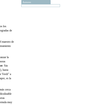
Autores
os los
logradas de
el maestro de
nteamiento
anzar la
moras
er
. Sin
, hasta
e Verdi” a
mpre, es la
 más cerca
diculizable
peras
 fórmula muy