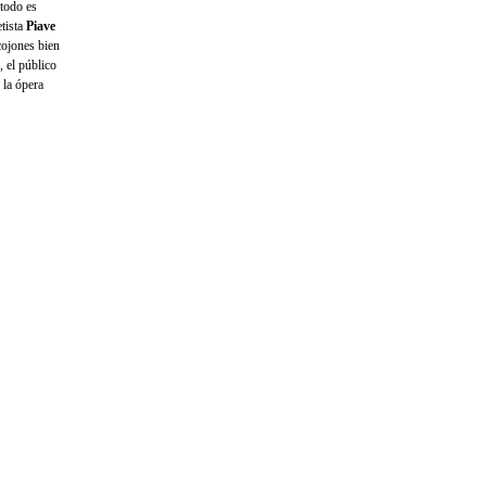
 todo es
etista
Piave
cojones bien
, el público
 la ópera