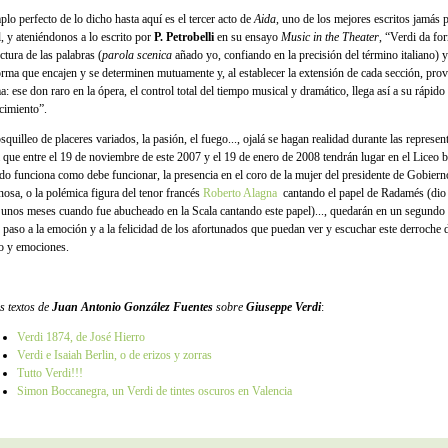
plo perfecto de lo dicho hasta aquí es el tercer acto de
Aida
, uno de los mejores escritos jamás p
l, y ateniéndonos a lo escrito por
P. Petrobelli
en su ensayo
Music in the Theater
, “Verdi da for
ctura de las palabras (
parola scenica
añado yo, confiando en la precisión del término italiano) y
orma que encajen y se determinen mutuamente y, al establecer la extensión de cada sección, pro
: ese don raro en la ópera, el control total del tiempo musical y dramático, llega así a su rápido
ecimiento”.
squilleo de placeres variados, la pasión, el fuego..., ojalá se hagan realidad durante las represe
 que entre el 19 de noviembre de este 2007 y el 19 de enero de 2008 tendrán lugar en el Liceo b
odo funciona como debe funcionar, la presencia en el coro de la mujer del presidente de Gobier
nosa, o la polémica figura del tenor francés
Roberto Alagna
cantando el papel de Radamés (dio 
 unos meses cuando fue abucheado en la Scala cantando este papel)..., quedarán en un segundo
r paso a la emoción y a la felicidad de los afortunados que puedan ver y escuchar este derroche 
o y emociones.
s textos de
Juan Antonio González Fuentes
sobre
Giuseppe Verdi
:
Verdi 1874, de José Hierro
Verdi e Isaiah Berlin, o de erizos y zorras
Tutto Verdi!!!
Simon Boccanegra, un Verdi de tintes oscuros en Valencia