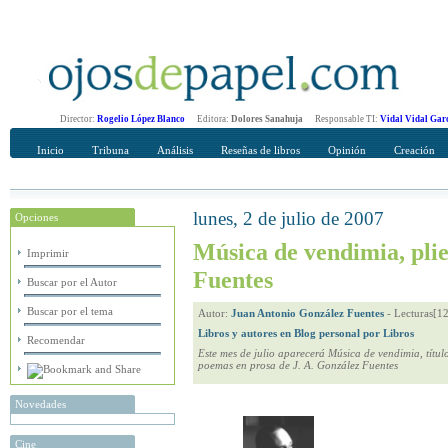
Director:
Rogelio López Blanco
Editora:
Dolores Sanahuja
Responsable TI:
Vidal Vidal Gar
Inicio
Tribuna
Análisis
Reseñas de libros
Opinión
Creación
lunes, 2 de julio de 2007
Opciones
Recomendar
Su nombre Completo
Música de vendimia, pli
Imprimir
Fuentes
Buscar por el Autor
Buscar por el tema
Autor:
Juan Antonio González Fuentes
-
Lecturas[1
Libros y autores en Blog personal por Libros
Recomendar
Este mes de julio aparecerá Música de vendimia, títul
poemas en prosa de J. A. González Fuentes
Novedades
Cine