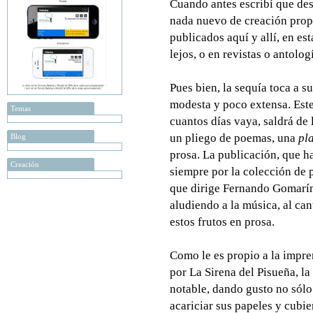
Cuando antes escribí que des
nada nuevo de creación prop
publicados aquí y allí, en es
lejos, o en revistas o antolog
Pues bien, la sequía toca a 
modesta y poco extensa. Este
Temas
cuantos días vaya, saldrá de
un pliego de poemas, una
pl
Blog
prosa. La publicación, que h
Creación
siempre por la colección de 
que dirige Fernando Gomarín,
aludiendo a la música, al can
estos frutos en prosa.
Como le es propio a la impre
por La Sirena del Pisueña, la
notable, dando gusto no sólo 
acariciar sus papeles y cubie