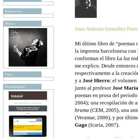
Sugerencias
Música
Juan Antonio González Fuen
Mi último libro de “poemas n
la imprenta barcelonesa con 
conforman el libro
La luz to
me explico. Desde entonces 
respectivamente a la creació
Viajes
y a
José Hierro
; el volumen
MundoDigital
junto al profesor
José Marí
poemas en prosa del period
2004); una recopilación de ar
bruma
(CEM, 2005), una anto
(Veramar, 2006), y por últim
Gago
(Icaria, 2007).