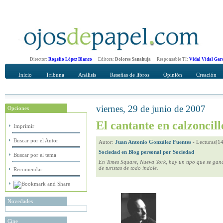
Director:
Rogelio López Blanco
Editora:
Dolores Sanahuja
Responsable TI:
Vidal Vidal Gar
Inicio
Tribuna
Análisis
Reseñas de libros
Opinión
Creación
viernes, 29 de junio de 2007
Opciones
Recomendar
Su nombre Completo
El cantante en calzoncil
Imprimir
Buscar por el Autor
Autor:
Juan Antonio González Fuentes
-
Lecturas[1
Sociedad en Blog personal por Sociedad
Buscar por el tema
En Times Square, Nueva York, hay un tipo que se gana
de turistas de todo índole.
Recomendar
Novedades
Cine