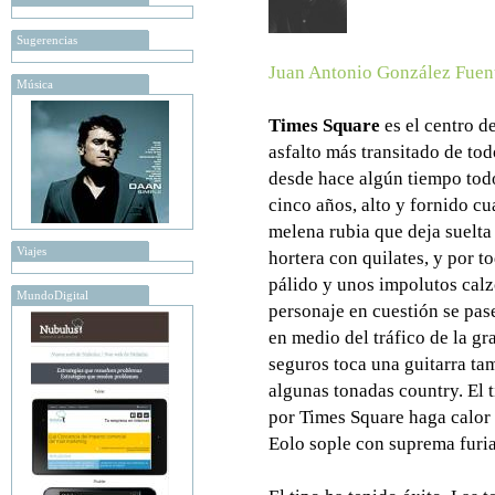
Sugerencias
Juan Antonio González Fuen
Música
Times Square
es el centro d
asfalto más transitado de tod
desde hace algún tiempo todo
cinco años, alto y fornido c
melena rubia que deja suelta
Viajes
hortera con quilates, y por 
pálido y unos impolutos calz
MundoDigital
personaje en cuestión se pas
en medio del tráfico de la g
seguros toca una guitarra tam
algunas tonadas country. El t
por Times Square haga calor t
Eolo sople con suprema furia