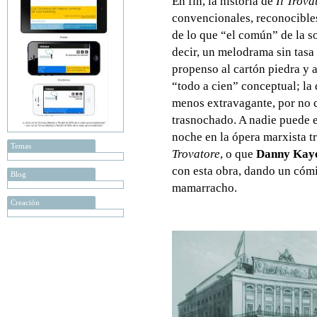
En fin, la historia de
Il Trova
convencionales, reconocibles
de lo que “el común” de la s
decir, un melodrama sin tasa
propenso al cartón piedra y 
“todo a cien” conceptual; la
menos extravagante, por no ca
trasnochado. A nadie puede e
noche en la ópera marxista t
Temas
Trovatore
, o que
Danny Kay
con esta obra, dando un cómi
Blog
mamarracho.
Creación