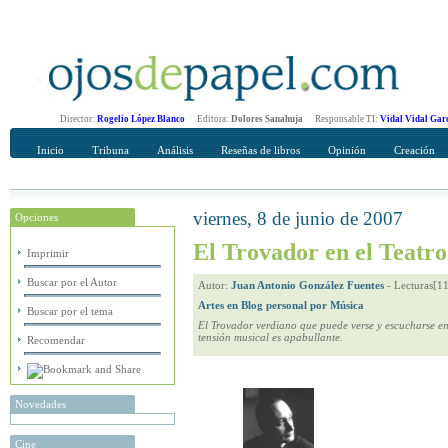
Director:
Rogelio López Blanco
Editora:
Dolores Sanahuja
Responsable TI:
Vidal Vidal Gar
Inicio
Tribuna
Análisis
Reseñas de libros
Opinión
Creación
viernes, 8 de junio de 2007
Opciones
Recomendar
Su nombre Completo
El Trovador en el Teatro
Imprimir
Buscar por el Autor
Autor:
Juan Antonio González Fuentes
-
Lecturas[1
Artes en Blog personal por Música
Buscar por el tema
El Trovador verdiano que puede verse y escucharse en
tensión musical es apabullante.
Recomendar
Novedades
Cine