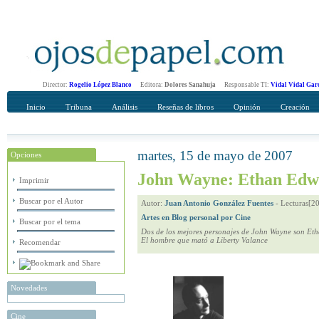
Director:
Rogelio López Blanco
Editora:
Dolores Sanahuja
Responsable TI:
Vidal Vidal Gar
Inicio
Tribuna
Análisis
Reseñas de libros
Opinión
Creación
martes, 15 de mayo de 2007
Opciones
Recomendar
Su nombre Completo
John Wayne: Ethan Edw
Imprimir
Buscar por el Autor
Autor:
Juan Antonio González Fuentes
-
Lecturas[2
Artes en Blog personal por Cine
Buscar por el tema
Dos de los mejores personajes de John Wayne son Eth
El hombre que mató a Liberty Valance
Recomendar
Novedades
Cine