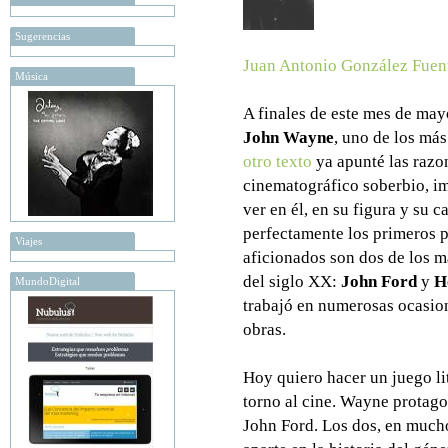
Sugerencias
Juan Antonio González Fuen
Música
A finales de este mes de may
John Wayne
, uno de los más
otro texto
ya apunté las razo
cinematográfico soberbio, i
ver en él, en su figura y su 
perfectamente los primeros p
Viajes
aficionados son dos de los m
del siglo XX:
John Ford
y
H
MundoDigital
trabajó en numerosas ocasio
obras.
Hoy quiero hacer un juego li
torno al cine. Wayne protag
John Ford. Los dos, en mucho