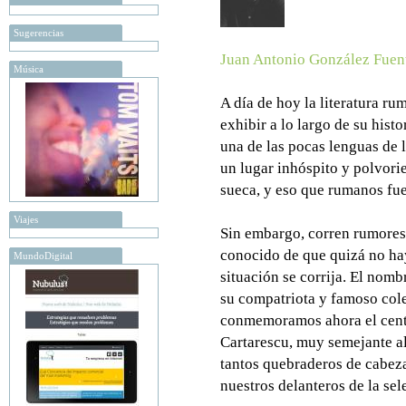
Sugerencias
Juan Antonio González Fuen
Música
A día de hoy la literatura r
exhibir a lo largo de su hist
una de las pocas lenguas de 
un lugar inhóspito y polvori
sueca, y eso que rumanos fu
Viajes
Sin embargo, corren rumores 
conocido de que quizá no ha
MundoDigital
situación se corrija. El nomb
su compatriota y famoso co
conmemoramos ahora el cente
Cartarescu, muy semejante al
tantos quebraderos de cabez
nuestros delanteros de la sel