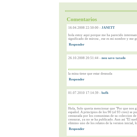
Comentarios
16.04.2008 22:50:00
-
JANETT
hola estoy aqui porque me ha parecido interesante
significado de mircea , ese es mi nombre y me gus
26.10.2008 20:51:44
-
nou savo tarado
la mina tiene que estar desnuda
01.07.2010 17:14:39
-
bofh
Hola, Solo queria mencionar que "Por que nos gus
español. A principios de los 90 (el 93 creo) se p
censurada por los comunistas de su coleccion de 
censurar, ya no se ha publicado. Aun asi "El sue
elimino uno de los relatos de la version inicial, 