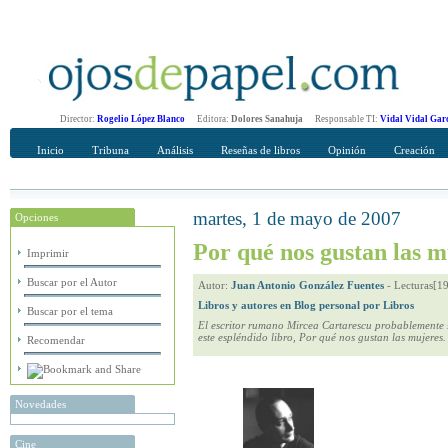
Director:
Rogelio López Blanco
Editora:
Dolores Sanahuja
Responsable TI:
Vidal Vidal Gar
Inicio
Tribuna
Análisis
Reseñas de libros
Opinión
Creación
martes, 1 de mayo de 2007
Opciones
Recomendar
Su nombre Completo
Por qué nos gustan las 
Imprimir
Buscar por el Autor
Autor:
Juan Antonio González Fuentes
-
Lecturas[1
Libros y autores en Blog personal por Libros
Buscar por el tema
El escritor rumano Mircea Cartarescu probablemente s
este espléndido libro, Por qué nos gustan las mujeres.
Recomendar
Novedades
Cine