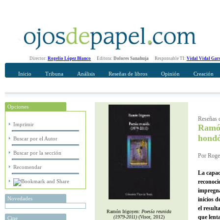
Director:
Rogelio López Blanco
Editora:
Dolores Sanahuja
Responsable TI:
Vidal Vidal Gar
Inicio
Tribuna
Análisis
Reseñas de libros
Opinión
Creación
Opciones
Recomendar
Su nombre Completo
Reseñas d
Imprimir
Ramón
hond
Buscar por el Autor
Buscar por la sección
Por Rogel
Recomendar
La capac
reconocid
impregna
Novedades
inicios 
el result
Ramón Irigoyen:
Poesía reunida
que lent
(1979-2011)
(Visor, 2012)
Cine