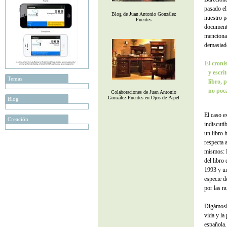
pasado el
Blog de Juan Antonio González
nuestro p
Fuentes
documento
mencionar
demasiado
El croni
y escri
Temas
libro, 
no poca
Colaboraciones de Juan Antonio
González Fuentes en Ojos de Papel
Blog
El caso e
Creación
indiscuti
un libro 
respecta 
mismos: L
del libro
1993 y un
especie d
por las n
Digámoslo
vida y la
española.