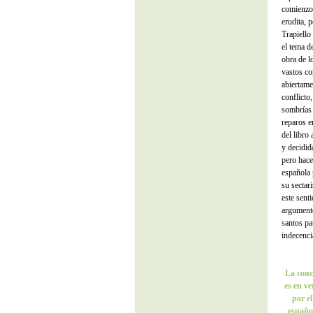
comienzo 
erudita,
Trapiello
el tema d
obra de l
vastos co
abiertame
conflicto
sombrías 
reparos e
del libro
y decidid
pero hace
española 
su sectar
este sent
argumento
santos pa
indecenci
La concl
es en v
por e
españo