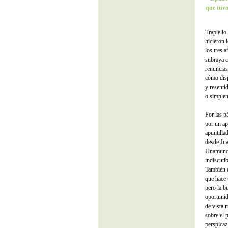
que tuvo 
Trapiello
hicieron 
los tres 
subraya c
renuncias
cómo disp
y resenti
o simplem
Por las p
por un ap
apuntilla
desde Jua
Unamuno,
indiscutib
También d
que hace 
pero la b
oportunid
de vista 
sobre el 
perspicaz