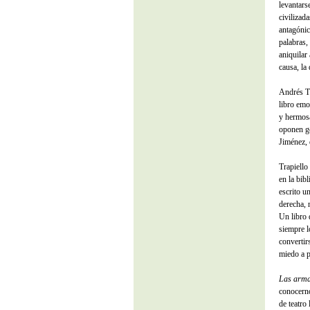
levantars
civilizad
antagónic
palabras,
aniquilar
causa, la
Andrés Tr
libro emo
y hermosa
oponen g
Jiménez, 
Trapiello 
en la bib
escrito un
derecha, 
Un libro 
siempre l
convertir
miedo a p
Las armas
conocern
de teatro