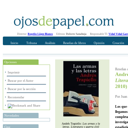
Director:
Rogelio López Blanco
Editora:
Dolores Sanahuja
Responsable TI:
Vidal Vidal Gar
Inicio
Tribuna
Análisis
Reseñas de libros
Opinión
Creación
Opciones
Recomendar
Su nombre Completo
Reseñas d
Imprimir
André
Litera
Buscar por el Autor
2010)
Buscar por la sección
Por Juan 
Recomendar
Los que 
llegamos
Novedades
completa
investiga
Andrés Trapiello:
Las armas y la
Cine
letras. Literatura y guerra civil
estadíst