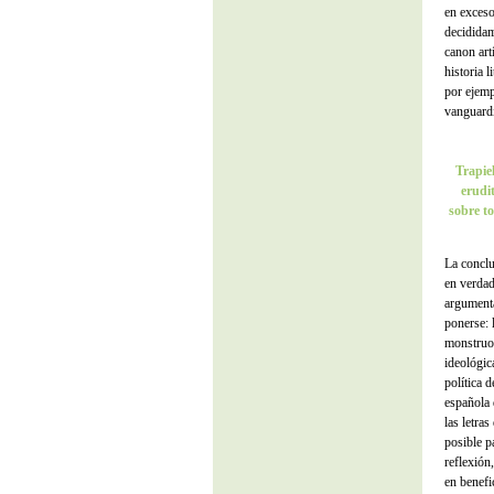
en exceso
decididam
canon art
historia 
por ejemp
vanguardi
Trapiel
erudit
sobre to
La conclu
en verdad
argumenta
ponerse: 
monstruos
ideológic
política d
española 
las letra
posible p
reflexión
en benefi