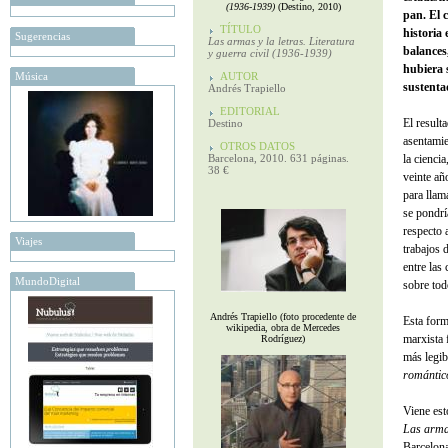
(1936-1939)
(Destino, 2010)
pan. El 
TÍTULO
historia
Sugerencias
Las armas y la letras. Literatura
balances
y guerra civil (1936-1939)
hubiera 
Música
AUTOR
sustentad
Andrés Trapiello
EDITORIAL
El result
Destino
asentamie
OTROS DATOS
Barcelona, 2010. 631 páginas.
la cienci
38 €
veinte añ
para llam
se pondrí
respecto 
Viajes
trabajos 
entre las
MundoDigital
sobre tod
Andrés Trapiello (foto procedente de
Esta form
wikipedia, obra de Mercedes
marxista 
Rodríguez)
más legib
romántic
Viene est
Las armas
Barcelona