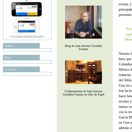
escena, y
principal
presentes
Par
equi
Márq
Temas
Blog de Juan Antonio González
Fuentes
Nuestro b
Blog
hitos que
Colombia 
Creación
México de
estancias
del Telón
Una vez c
éste ha h
Colaboraciones de Juan Antonio
González Fuentes en Ojos de Papel
hacer hinc
escritor 
menos rot
con la re
García Má
en
Cien a
además un