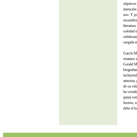
objetivos
intención
uso. Y po
encumbrar
literatur
soledad
e
subdesarr
surgida 
García Má
estamos a
Gerald M
biografia
incluyend
autoriza,
de su vid
ha vestid
quizá com
Insisto, 
debe el 