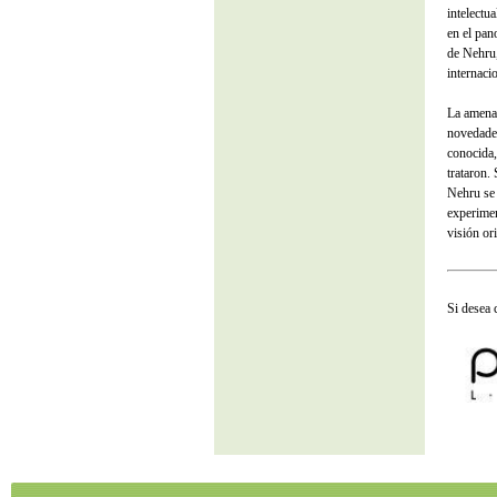
intelectu
en el pan
de Nehru,
internaci
La amena 
novedades
conocida,
trataron.
Nehru se 
experimen
visión ori
Si desea