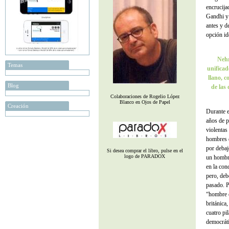
encrucija
Gandhi y 
antes y d
opción id
Nehr
Temas
unificad
llano, c
Blog
de las 
Colaboraciones de Rogelio López
Blanco en Ojos de Papel
Creación
Durante e
años de p
violentas
hombres d
por debaj
Si desea comprar el libro, pulse en el
logo de PARADOX
un hombre
en la con
pero, deb
pasado. P
“hombre d
británica
cuatro pi
democráti