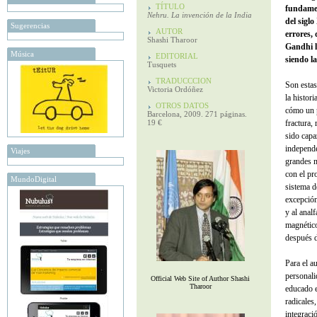
TÍTULO
fundamen
Nehru. La invención de la India
del sigl
Sugerencias
AUTOR
errores,
Shashi Tharoor
Gandhi l
Música
EDITORIAL
siendo l
Tusquets
TRADUCCCION
Son estas
Victoria Ordóñez
la histor
OTROS DATOS
cómo un p
Barcelona, 2009. 271 páginas.
19 €
fractura, 
sido capa
independe
Viajes
grandes m
con el pr
MundoDigital
sistema d
excepción
y al anal
magnético
después 
Para el a
personali
Official Web Site of Author Shashi
Tharoor
educado e
radicales
integració