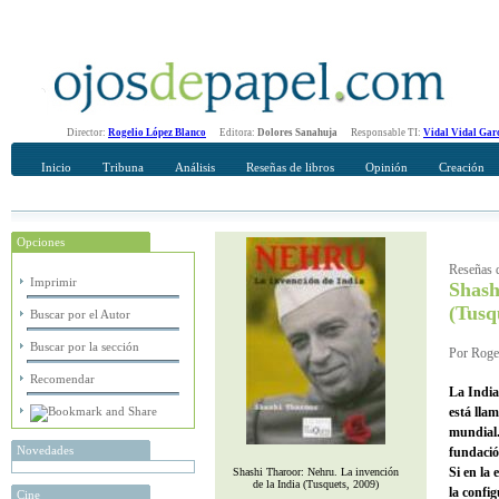
Director:
Rogelio López Blanco
Editora:
Dolores Sanahuja
Responsable TI:
Vidal Vidal Gar
Inicio
Tribuna
Análisis
Reseñas de libros
Opinión
Creación
Opciones
Recomendar
Su nombre Completo
Reseñas d
Imprimir
Shash
(Tusq
Buscar por el Autor
Buscar por la sección
Por Rogel
Recomendar
La India
está lla
mundial.
Novedades
fundació
Si en la
Shashi Tharoor: Nehru. La invención
de la India (Tusquets, 2009)
la config
Cine