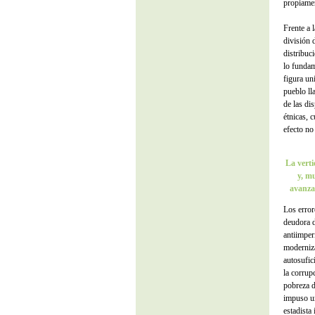
propiament
Frente a 
división 
distribuci
lo fundam
figura uni
pueblo ll
de las di
étnicas, 
efecto no
La verti
y, mu
avanza
Los error
deudora d
antiimperi
moderniza
autosufici
la corrup
pobreza d
impuso un
estadista