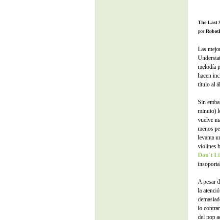
The Last 
por
Robot
Las mejor
Understa
melodía p
hacen inc
título al
Sin embar
minuto) l
vuelve má
menos per
levanta u
violines 
Don´t L
insoporta
A pesar d
la atenci
demasiado
lo contra
del pop a