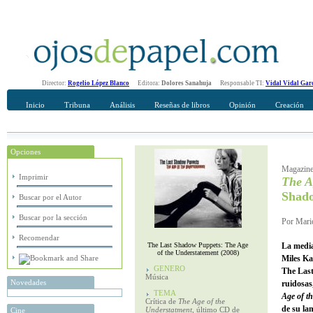
Director:
Rogelio López Blanco
Editora:
Dolores Sanahuja
Responsable TI:
Vidal Vidal Gar
Inicio
Tribuna
Análisis
Reseñas de libros
Opinión
Creación
Opciones
Recomendar
Su nombre Completo
Magazine
Imprimir
The A
Shad
Buscar por el Autor
Buscar por la sección
Por Mario
Recomendar
The Last Shadow Puppets: The Age
La media
of the Understatement (2008)
Miles Ka
GENERO
The Last
Música
Novedades
ruidosas
TEMA
Age of t
Crítica de
The Age of the
de su la
Understatment
, último CD de
Cine