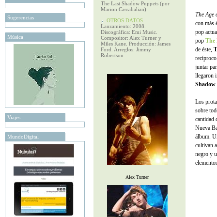
The Last Shadow Puppets (por
Marion Cassabalian)
The Age 
Sugerencias
OTROS DATOS
con más é
Lanzamiento: 2008.
pop actua
Discográfica: Emi Music.
Música
Compositor: Alex Turner y
pop
The 
Miles Kane. Producción: James
de éste,
T
Ford. Arreglos: Jimmy
Robertson
recíproco
juntar pa
llegaron 
Shadow 
Los prota
sobre tod
Viajes
cantidad 
Nueva Ban
álbum. Un
MundoDigital
cultivan 
negro y u
elemento
Alex Turner