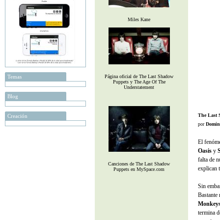
Miles Kane
Temas
Página oficial de The Last Shadow
Puppets y The Age Of The
Understatement
Blog
The Last 
Creación
por
Domin
El fenóm
Oasis
y
falta de 
Canciones de The Last Shadow
explican 
Puppets en MySpace.com
Sin emba
Bastante 
Monkey
termina d