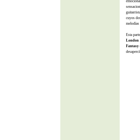
emocional
sensacion
guitarris
cuyos dos
melodías 
Esta part
London 
Fantasy
desaperci