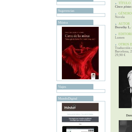
TÍTULO
Cinco pistas
Sugerencias
GÉNERO
Novela
Música
AUTOR
Dorothy L. 
EDITORI
Lumen
OTROS D
Traducción d
Barcelona, 
29,90 €
Viajes
MundoDigital
Doro