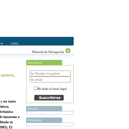
ss
Links
Historial de Navegación
Suscribirse
Lumen,
He leido el texto legal
 y un tanto
Wimsey,
Reseñas
británica
 de lanzarme a
Publicidad
ditada en
2005). El