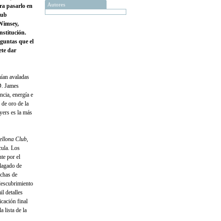
Autores
ra pasarlo en
lub
 Wimsey,
nstitución.
guntas que el
ete dar
nían avaladas
 D. James
ncia, energía e
 de oro de la
yers es la más
Bellona Club
,
cula. Los
te por el
plagado de
uchas de
 descubrimiento
il detalles
cación final
 lista de la