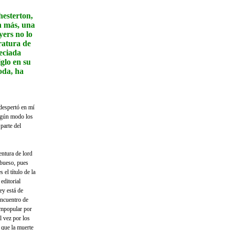
hesterton,
n más, una
yers no lo
ratura de
reciada
iglo en su
oda, ha
despertó en mí
ingún modo los
parte del
entura de lord
abueso, pues
s el título de la
editorial
ey está de
encuentro de
 impopular por
l vez por los
 que la muerte