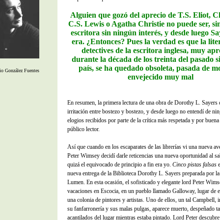
Alguien que gozó del aprecio de T.S. Eliot, C
C.S. Lewis o Agatha Christie no puede ser, si
escritora sin ningún interés, y desde luego Sa
era. ¿Entonces? Pues la verdad es que la lite
detectives de la escritora inglesa, muy ap
durante la década de los treinta del pasado s
país, se ha quedado obsoleta, pasada de m
io González Fuentes
envejecido muy mal
En resumen, la primera lectura de una obra de Dorothy L. Sayers 
irritación entre bostezo y bostezo, y desde luego no entendí de n
elogios recibidos por parte de la crítica más respetada y por buena 
público lector.
Así que cuando en los escaparates de las librerías vi una nueva av
Peter Wimsey decidí darle reticencias una nueva oportunidad al s
quizá el equivocado de principio a fin era yo.
Cinco pistas falsas
e
nueva entrega de la Biblioteca Dorothy L. Sayers preparada por la 
Lumen. En esta ocasión, el sofisticado y elegante lord Peter Wims
vacaciones en Escocia, en un pueblo llamado Galloway, lugar de 
una colonia de pintores y artistas. Uno de ellos, un tal Campbell,
su fanfarronería y sus malas pulgas, aparece muerto, despeñado ta
acantilados del lugar mientras estaba pintado. Lord Peter descubre