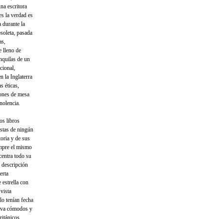
na escritora
es la verdad es
a durante la
bsoleta, pasada
as,
 lleno de
nquilas de un
cional,
n la Inglaterra
s éticas,
iones de mesa
nolencia.
os libros
istas de ningún
toria y de sus
empre el mismo
ncentra todo su
a descripción
erta
 estrella con
vista
lo tenían fecha
elva cómodos y
ritánicos