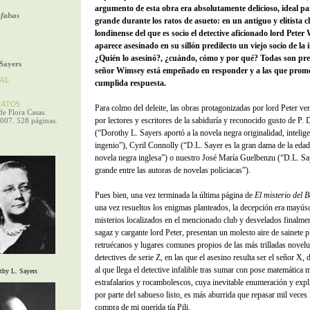
argumento de esta obra era absolutamente delicioso, ideal pa
 falsas
grande durante los ratos de asueto: en un antiguo y elitista c
londinense del que es socio el detective aficionado lord Peter
aparece asesinado en su sillón predilecto un viejo socio de la i
¿Quién lo asesinó?, ¿cuándo, cómo y por qué? Todas son pre
Sayers
señor Wimsey está empeñado en responder y a las que prom
AL
cumplida respuesta.
ATOS
Para colmo del deleite, las obras protagonizadas por lord Peter ve
e Flora Casas.
por lectores y escritores de la sabiduría y reconocido gusto de P.
2007. 528 páginas.
(“Dorothy L. Sayers aportó a la novela negra originalidad, intelige
ingenio”), Cyril Connolly (“D.L. Sayer es la gran dama de la edad
novela negra inglesa”) o nuestro José María Guelbenzu (“D.L. Sa
grande entre las autoras de novelas policiacas”).
Pues bien, una vez terminada la última página de
El misterio del 
una vez resueltos los enigmas planteados, la decepción era mayús
misterios localizados en el mencionado club y desvelados finalmen
sagaz y cargante lord Peter, presentan un molesto aire de sainete 
retruécanos y lugares comunes propios de las más trilladas novel
detectives de serie Z, en las que el asesino resulta ser el señor X,
al que llega el detective infalible tras sumar con pose matemática m
thy L. Sayers
estrafalarios y rocambolescos, cuya inevitable enumeración y expli
por parte del sabueso listo, es más aburrida que repasar mil veces la
compra de mi querida tía Pili.