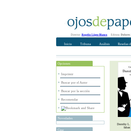
Director:
Rogelio López Blanco
Editora:
Dolores
Inicio
Tribuna
Análisis
Reseñas d
Opciones
Recomendar
Su nombre Co
Imprimir
Buscar por el Autor
Buscar por la sección
Recomendar
Novedades
Dorothy L. 
falsas
Cine