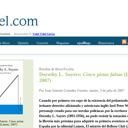
 Sanahuja
Responsable TI:
Vidal Vidal Garcia
e libros
Opinión
Creación
Magazine
ojosBlogs
Hemeroteca
r
mpleto
Direccción de correo del destinatario
Reseñas de libros/Ficción
Dorothy L. Sayers:
Cinco pistas falsas
(
2007)
Por Juan Antonio González Fuentes, martes, 3 de julio de 2007
Cuando por primera vez supe de la existencia del pedantuelo
irritante detective aficionado y aristócrata inglés lord Peter 
personaje creado para sus novelas policiacas por la escritora 
Dorothy L. Sayers (1893-1956), no pude resistir la tentación
la librería más próxima para adquirír su primera aventura e
Sayers: Cinco pistas
 (Lumen, 2007)
España por la editorial Lumen,
El misterio del Bellona Club
(