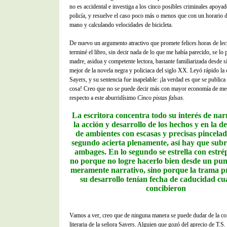
no es accidental e investiga a los cinco posibles criminales apoyad
policía, y resuelve el caso poco más o menos que con un horario d
mano y calculando velocidades de bicicleta.
De nuevo un argumento atractivo que promete felices horas de le
terminé el libro, sin decir nada de lo que me había parecido, se lo 
madre, asidua y competente lectora, bastante familiarizada desde 
mejor de la novela negra y policiaca del siglo XX. Leyó rápido la
Sayers, y su sentencia fue inapelable: ¡la verdad es que se publica
cosa! Creo que no se puede decir más con mayor economía de me
respecto a este aburridísimo
Cinco pistas falsas
.
La escritora concentra todo su interés de na
la acción y desarrollo de los hechos y en la d
de ambientes con escasas y precisas pincelad
segundo acierta plenamente, así hay que subr
ambages. En lo segundo se estrella con estrép
no porque no logre hacerlo bien desde un punt
meramente narrativo, sino porque la trama p
su desarrollo tenían fecha de caducidad cu
concibieron
Vamos a ver, creo que de ninguna manera se puede dudar de la c
literaria de la señora Sayers. Alguien que gozó del aprecio de T.S. 