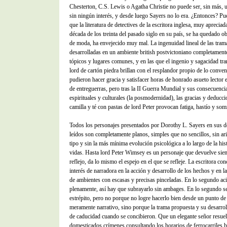
Chesterton, C.S. Lewis o Agatha Christie no puede ser, sin más, u
sin ningún interés, y desde luego Sayers no lo era. ¿Entonces? Pu
que la literatura de detectives de la escritora inglesa, muy apreciad
década de los treinta del pasado siglo en su país, se ha quedado o
de moda, ha envejecido muy mal. La ingenuidad lineal de las tram
desarrolladas en un ambiente british postvictoniano completamente
tópicos y lugares comunes, y en las que el ingenio y sagacidad tra
lord de cartón piedra brillan con el resplandor propio de lo conven
pudieron hacer gracia y satisfacer horas de honrado asueto lector e
de entreguerras, pero tras la II Guerra Mundial y sus consecuencia
espirituales y culturales (la posmodernidad), las gracias y deducc
camilla y té con pastas de lord Peter provocan fatiga, hastío y som
Todos los personajes presentados por Dorothy L. Sayers en sus d
leídos son completamente planos, simples que no sencillos, sin ar
tipo y sin la más mínima evolución psicológica a lo largo de la his
vidas. Hasta lord Peter Wimsey es un personaje que devuelve si
reflejo, da lo mismo el espejo en el que se refleje. La escritora co
interés de narradora en la acción y desarrollo de los hechos y en l
de ambientes con escasas y precisas pinceladas. En lo segundo aci
plenamente, así hay que subrayarlo sin ambages. En lo segundo se
estrépito, pero no porque no logre hacerlo bien desde un punto de 
meramente narrativo, sino porque la trama propuesta y su desarrol
de caducidad cuando se concibieron. Que un elegante señor resu
domesticados crímenes consultando los horarios de ferrocarriles b