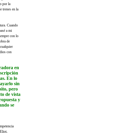
o por la
e trenes en la
ctura. Cuando
pasé a mi
siempre con lo
 obra de
 cualquier
dios con
rradora en
escripción
as. En lo
ayarlo sin
ito, pero
o de vista
ropuesta y
ando se
ompetencia
Eliot,