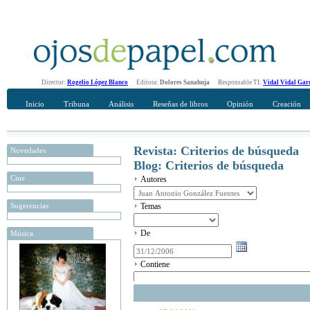
Director:
Rogelio López Blanco
Editora:
Dolores Sanahuja
Responsable TI:
Vidal Vidal Gar
Inicio
Tribuna
Análisis
Reseñas de libros
Opinión
Creación
Revista: Criterios de búsqueda
Novedades
Blog: Criterios de búsqueda
Cine
Autores
Sugerencias
Temas
De
Música
Contiene