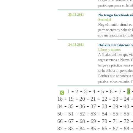
riesgo de un artista de v
pasión que pone en la in
25.03.2011
No tengo facebook ni
Sociedad
Hoy el mundo virtual es r
permite entrar y salir de 
soy un reaccionario. El 
24.03.2011
Haikus sin estación
y
Libros y autores
A finales del mes que vie
regresaremos a Nueva Yo
tengo ya prácticamente a
se lo debo a un pensador
Barthes que se parece a n
palabra: el comentario. 
-
-
-
-
-
-
-
1
2
3
4
5
6
7
8
-
-
-
-
-
-
18
19
20
21
22
23
24
-
-
-
-
-
-
34
35
36
37
38
39
40
-
-
-
-
-
-
50
51
52
53
54
55
56
-
-
-
-
-
-
66
67
68
69
70
71
72
-
-
-
-
-
-
82
83
84
85
86
87
88