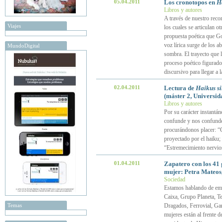
05.04.2011
Los cronotopos en
Ha
Libros y autores
A través de nuestro reco
Viajes
los cuales se articulan 
propuesta poética que Go
voz lírica surge de los a
MundoDigital
sombra. El trayecto que 
proceso poético figurado 
discursivo para llegar a l
02.04.2011
Lectura de
Haikus si
(máster 2, Universid
Libros y autores
Por su carácter instantá
confunde y nos confunde
procurándonos placer: “G
proyectado por el haiku;
“Estremecimiento nervio
01.04.2011
Zapatero con los 41 
mujer: Petra Mateos,
Sociedad
Estamos hablando de em
Caixa, Grupo Planeta, Te
Temas
Dragados, Ferrovial, Gam
mujeres están al frente 