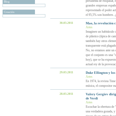
presidenta de Hispasat, e
Blog
grandes empresas españo
representado el poder act
Creación
el 95,5% son hombres. ¿
30.03.2011
Mao, la revolución c
Artes
Imaginen un habitáculo c
de plástico (típica de ca
también hay otros elemen
transparente está plagad
No, no estamos ante un d
que el conjunto es una “
hoy), que se ha expuesto 
actual rey de la provocac
29.03.2011
Duke Ellington y los
Artes
En 1974, la revista Time 
música, el compositor m
28.03.2011
Valery Gergiev diri
de Verdi
Artes
Escuchar la obertura de “
una verdadera gozada, y 