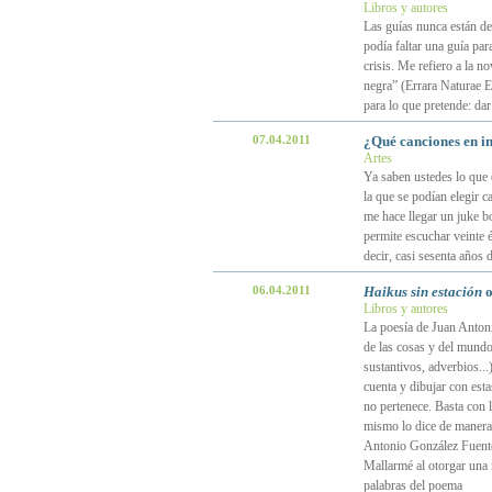
Libros y autores
Las guías nunca están de 
podía faltar una guía par
crisis. Me refiero a la n
negra” (Errara Naturae Ed
para lo que pretende: dar
07.04.2011
¿Qué canciones en in
Artes
Ya saben ustedes lo que
la que se podían elegir 
me hace llegar un juke bo
permite escuchar veinte 
decir, casi sesenta años 
06.04.2011
Haikus sin estación
o
Libros y autores
La poesía de Juan Antoni
de las cosas y del mundo 
sustantivos, adverbios...)
cuenta y dibujar con esta
no pertenece. Basta con 
mismo lo dice de manera 
Antonio González Fuentes
Mallarmé al otorgar una i
palabras del poema