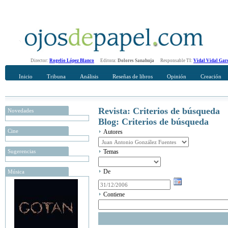
Director:
Rogelio López Blanco
Editora:
Dolores Sanahuja
Responsable TI:
Vidal Vidal Gar
Inicio
Tribuna
Análisis
Reseñas de libros
Opinión
Creación
Revista: Criterios de búsqueda
Novedades
Blog: Criterios de búsqueda
Cine
Autores
Sugerencias
Temas
De
Música
Contiene