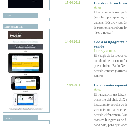
15.04.2011
Una década sin Giuse
Artes
El veneciano Giuseppe Si
Viajes
(escribió, por ejemplo, 
carrera, filósofo y por ú
MundoDigital
la sesentena, en el que l
“Ser o no ser”
14.04.2011
Oda a la tipografía
, 
sonido
Libros y autores
El Pasaje de las Letras e
ha editado en formato fac
poeta chileno Pablo Neru
sentido estético (formas
sonido
13.04.2011
La
Rapsodia españo
Artes
El húngaro Franz Liszt (
pianismo del siglo XIX e
instrumento estrella de l
virtuosismo pianístico en
sentido el fenómeno Lisz
Temas
maestro húngaro es de fu
cada nota, pero que, ade