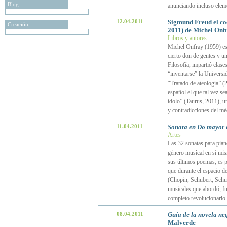
Blog
anunciando incluso elem
12.04.2011
Sigmund Freud el c
Creación
2011) de Michel Onf
Libros y autores
Michel Onfray (1959) es u
cierto don de gentes y u
Filosofía, impartió clase
“inventarse” la Universi
“Tratado de ateología” (
español el que tal vez se
ídolo” (Taurus, 2011), un
y contradicciones del mé
11.04.2011
Sonata en Do mayor
Artes
Las 32 sonatas para pi
género musical en sí mis
sus últimos poemas, es p
que durante el espacio d
(Chopin, Schubert, Sch
musicales que abordó, fue
completo revolucionario
08.04.2011
Guía de la novela ne
Malverde