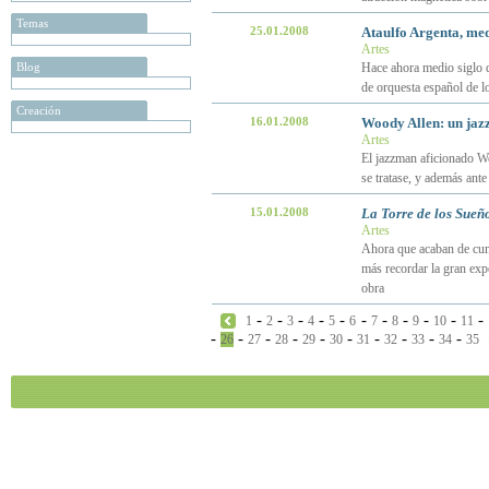
Temas
25.01.2008
Ataulfo Argenta, med
Artes
Blog
Hace ahora medio siglo q
de orquesta español de l
Creación
16.01.2008
Woody Allen: un jaz
Artes
El jazzman aficionado Wo
se tratase, y además ant
15.01.2008
La Torre de los Sueñ
Artes
Ahora que acaban de cump
más recordar la gran exp
obra
-
-
-
-
-
-
-
-
-
-
-
1
2
3
4
5
6
7
8
9
10
11
-
-
-
-
-
-
-
-
-
-
26
27
28
29
30
31
32
33
34
35