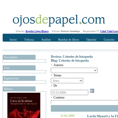
Director:
Rogelio López Blanco
Editora:
Dolores Sanahuja
Responsable TI:
Vidal Vidal Gar
Inicio
Tribuna
Análisis
Reseñas de libros
Opinión
Creación
Revista: Criterios de búsqueda
Novedades
Blog: Criterios de búsqueda
Autores
Cine
Temas
Sugerencias
De
Música
Contiene
22.02.2008
Lorin Maazel y la F