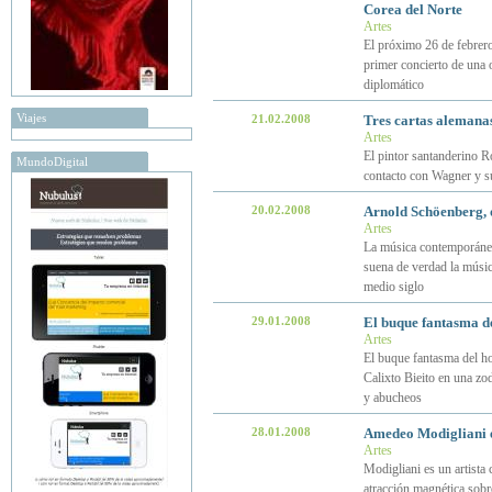
Corea del Norte
Artes
El próximo 26 de febrero
primer concierto de una 
diplomático
Viajes
21.02.2008
Tres cartas alemana
Artes
El pintor santanderino R
MundoDigital
contacto con Wagner y su
20.02.2008
Arnold Schöenberg, o
Artes
La música contemporánea
suena de verdad la músic
medio siglo
29.01.2008
El buque fantasma de
Artes
El buque fantasma del ho
Calixto Bieito en una zod
y abucheos
28.01.2008
Amedeo Modigliani 
Artes
Modigliani es un artista 
atracción magnética sobre