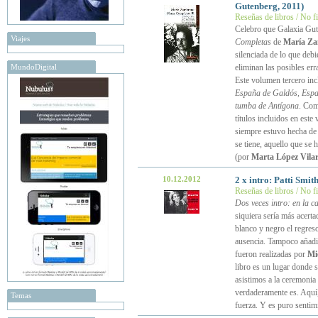
Gutenberg, 2011)
Reseñas de libros / No f
Celebro que Galaxia Gute
Viajes
Completas
de
María Z
silenciada de lo que deb
MundoDigital
eliminan las posibles err
Este volumen tercero inc
España de Galdós, Españ
tumba de Antígona
. Com
títulos incluidos en est
siempre estuvo hecha de
se tiene, aquello que se
(por
Marta López Vila
10.12.2012
2 x intro: Patti Smit
Reseñas de libros / No f
Dos veces intro: en la c
siquiera sería más acerta
blanco y negro el regres
ausencia. Tampoco añadi
fueron realizadas por
Mi
libro es un lugar donde s
asistimos a la ceremonia 
verdaderamente es. Aquí,
Temas
fuerza. Y es puro sentim