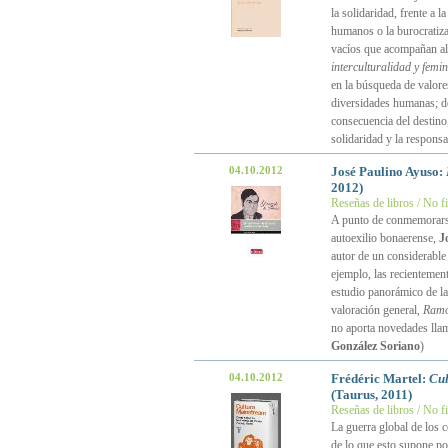
la solidaridad, frente a l
humanos o la burocratizac
vacíos que acompañan a
interculturalidad y femi
en la búsqueda de valore
diversidades humanas; de
consecuencia del destino,
solidaridad y la respons
04.10.2012
José Paulino Ayuso:
2012)
Reseñas de libros / No f
A punto de conmemorarse
autoexilio bonaerense,
J
autor de un considerable
ejemplo, las recientemen
estudio panorámico de l
valoración general,
Ramó
no aporta novedades llam
González Soriano
)
04.10.2012
Frédéric Martel:
Cul
(Taurus, 2011)
Reseñas de libros / No f
La guerra global de los
de lo que esto supone po