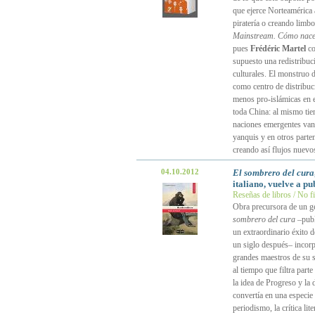
que ejerce Norteamérica 
piratería o creando limbo
Mainstream. Cómo nace
pues
Frédéric Martel
co
supuesto una redistribuci
culturales. El monstruo
como centro de distribuci
menos pro-islámicas en 
toda China: al mismo tie
naciones emergentes van
yanquis y en otros parten
creando así flujos nuevo
04.10.2012
El sombrero del cura
italiano, vuelve a p
Reseñas de libros / No f
Obra precursora de un gé
sombrero del cura
–publ
un extraordinario éxito 
un siglo después– incorp
grandes maestros de su s
al tiempo que filtra parte
la idea de Progreso y la 
convertía en una especie 
periodismo, la crítica lit