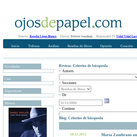
Director:
Rogelio López Blanco
Editora:
Dolores Sanahuja
Responsable TI:
Vidal Vidal Gar
Inicio
Tribuna
Análisis
Reseñas de libros
Opinión
Creación
Revista: Criterios de búsqueda
Novedades
Autores
Cine
Secciones
Sugerencias
De
Música
Contiene
Blog: Criterios de búsqueda
10.12.2012
María Zambrano ant