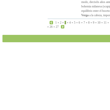
modo, dieciséis años ant
bohemia milanesa (scapig
equilibrio entre el boceto
Verga
a la cabeza, impor
-
-
-
-
-
-
-
-
-
-
-
1
2
3
4
5
6
7
8
9
10
11
-
-
26
27