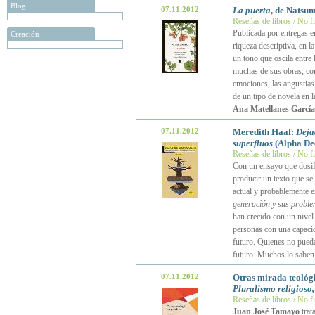
Blog
07.11.2012
La puerta
, de Natsu
Reseñas de libros / No f
Publicada por entregas e
Creación
riqueza descriptiva, en l
un tono que oscila entre
muchas de sus obras, con
emociones, las angustias
de un tipo de novela en l
Ana Matellanes García
07.11.2012
Meredith Haaf:
Deja
superfluos
(Alpha De
Reseñas de libros / No f
Con un ensayo que dosifi
producir un texto que se 
actual y probablemente e
generación y sus proble
han crecido con un nivel
personas con una capacida
futuro. Quienes no puedan
futuro. Muchos lo saben 
07.11.2012
Otras mirada teológ
Pluralismo religioso,
Reseñas de libros / No f
Juan José Tamayo
trat