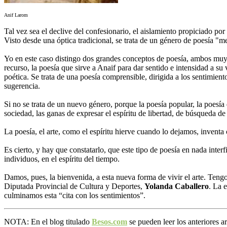
Anif Larom
Tal vez sea el declive del confesionario, el aislamiento propiciado por
Visto desde una óptica tradicional, se trata de un género de poesía "m
Yo en este caso distingo dos grandes conceptos de poesía, ambos muy re
recurso, la poesía que sirve a Anaif para dar sentido e intensidad a su
poética. Se trata de una poesía comprensible, dirigida a los sentimient
sugerencia.
Si no se trata de un nuevo género, porque la poesía popular, la poesí
sociedad, las ganas de expresar el espíritu de libertad, de búsqueda d
La poesía, el arte, como el espíritu hierve cuando lo dejamos, inventa
Es cierto, y hay que constatarlo, que este tipo de poesía en nada inter
individuos, en el espíritu del tiempo.
Damos, pues, la bienvenida, a esta nueva forma de vivir el arte. Teng
Diputada Provincial de Cultura y Deportes,
Yolanda Caballero
. La 
culminamos esta “cita con los sentimientos”.
NOTA: En el blog titulado
Besos.com
se pueden leer los anteriores a