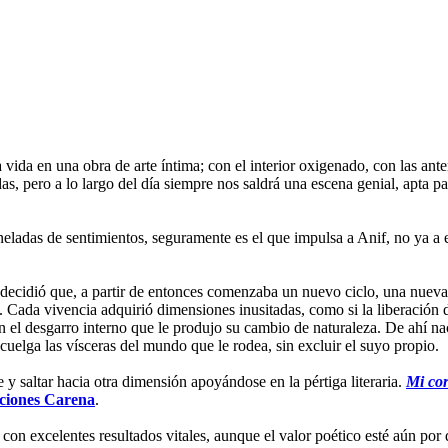
ida en una obra de arte íntima; con el interior oxigenado, con las ante
s, pero a lo largo del día siempre nos saldrá una escena genial, apta p
ladas de sentimientos, seguramente es el que impulsa a Anif, no ya a esc
 decidió que, a partir de entonces comenzaba un nuevo ciclo, una nueva
ía. Cada vivencia adquirió dimensiones inusitadas, como si la liberación
on el desgarro interno que le produjo su cambio de naturaleza. De ahí n
 cuelga las vísceras del mundo que le rodea, sin excluir el suyo propio.
y saltar hacia otra dimensión apoyándose en la pértiga literaria.
Mi co
ciones Carena
.
, con excelentes resultados vitales, aunque el valor poético esté aún por 