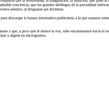
compuesto por la sensibilidad, la imaginación, la intuición, que pone al r
eable conciencia, que los grandes ideólogos de la parcialidad fabrican (
sotros mismos, al desgranar sus doctrinas.
l para descargar la basura informativo-publicitaria a la que estamos so
mismo y que, a poco que le demos la voz, sabe encaminarnos hacia el ras
ntuir y digerir en microgramos.