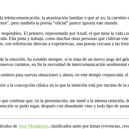
 la teleincomunicación, la atomización familiar o qué sé yo, la cuestión 
enor", pero también la poesía “oficial” parece ignorar este mundo.
spetables. El primero, representado por Anaif, el que tiene la vida como
 vida. Ella pinta y trabaja, como muchas otras personas que cultivan este
os, con referencias directas a experiencias, una poesía cercana a las for
a de la emoción, ha existido siempre, sí se trata de un nuevo auge del 
e nuevos caminos, en fin la necesidad de intercomunicación sentimental e
 caminos para nuevas situaciones y ahora, en este tiempo crepuscular, el
fiere a la concepción clásica en la que la intuición está por encima de 
o que confesar que, en la presentación, me sumé a la intensa emoción, d
emoción se pudo regar, después con abundante vino y todo tipo de pastas 
rtículos de
José Membrive
, clasificados tanto por temas (vivencias, cr