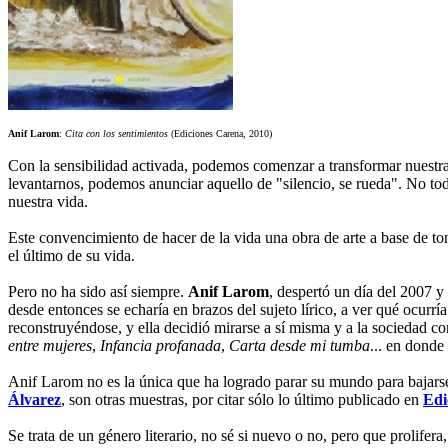
Anif Larom
:
Cita con los sentimientos
(Ediciones Carena, 2010)
Con la sensibilidad activada, podemos comenzar a transformar nuestra v
levantarnos, podemos anunciar aquello de "silencio, se rueda". No toda
nuestra vida.
Este convencimiento de hacer de la vida una obra de arte a base de tone
el último de su vida.
Pero no ha sido así siempre.
Anif Larom
, despertó un día del 2007 y
desde entonces se echaría en brazos del sujeto lírico, a ver qué ocurr
reconstruyéndose, y ella decidió mirarse a sí misma y a la sociedad c
entre mujeres
,
Infancia profanada
,
Carta desde mi tumba
... en donde
Anif Larom no es la única que ha logrado parar su mundo para bajarse 
Álvarez
, son otras muestras, por citar sólo lo último publicado en
Edi
Se trata de un género literario, no sé si nuevo o no, pero que prolifera