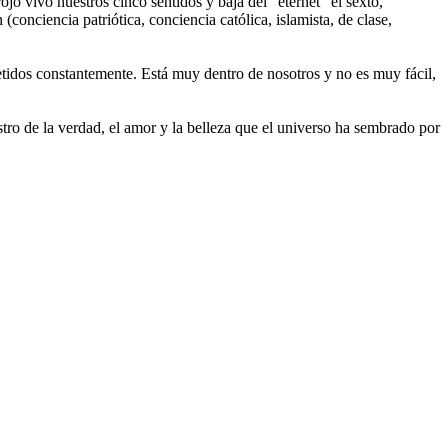
ojo vivo nuestros cinco sentidos y baja del "eternet" el sexto,
conciencia patriótica, conciencia católica, islamista, de clase,
metidos constantemente. Está muy dentro de nosotros y no es muy fácil,
tro de la verdad, el amor y la belleza que el universo ha sembrado por