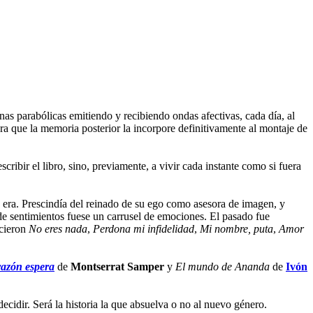
nas parabólicas emitiendo y recibiendo ondas afectivas, cada día, al
ara que la memoria posterior la incorpore definitivamente al montaje de
ribir el libro, sino, previamente, a vivir cada instante como si fuera
 era. Prescindía del reinado de su ego como asesora de imagen, y
 de sentimientos fuese un carrusel de emociones. El pasado fue
acieron
No eres nada
,
Perdona mi infidelidad
,
Mi nombre, puta
,
Amor
razón espera
de
Montserrat Samper
y
El mundo de Ananda
de
Ivón
decidir. Será la historia la que absuelva o no al nuevo género.