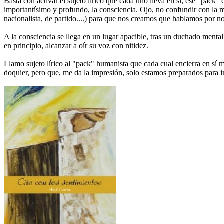
Basta con activar el sujeto lírico que cada uno lleva en sí, ese “pack” 
importantísimo y profundo, la consciencia. Ojo, no confundir con la mal
nacionalista, de partido....) para que nos creamos que hablamos por no
A la consciencia se llega en un lugar apacible, tras un duchado menta
en principio, alcanzar a oír su voz con nitidez.
Llamo sujeto lírico al "pack" humanista que cada cual encierra en sí 
doquier, pero que, me da la impresión, solo estamos preparados para i