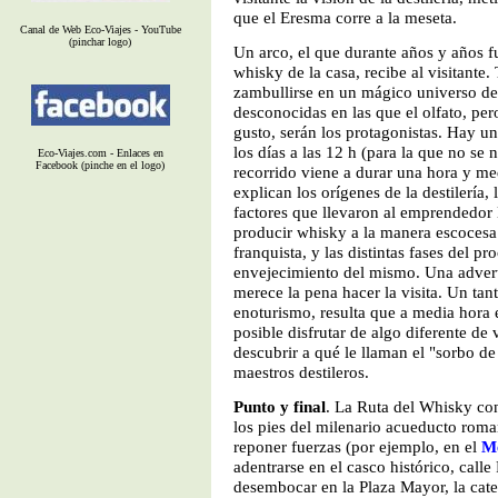
que el Eresma corre a la meseta.
Canal de Web Eco-Viajes - YouTube
(pinchar logo)
Un arco, el que durante años y años f
whisky de la casa, recibe al visitante
zambullirse en un mágico universo de
desconocidas en las que el olfato, pero
gusto, serán los protagonistas. Hay un
los días a las 12 h (para la que no se n
Eco-Viajes.com - Enlaces en
Facebook (pinche en el logo)
recorrido viene a durar una hora y me
explican los orígenes de la destilería,
factores que llevaron al emprendedor
producir whisky a la manera escocesa
franquista, y las distintas fases del p
envejecimiento del mismo. Una advert
merece la pena hacer la visita. Un tan
enoturismo, resulta que a media hora 
posible disfrutar de algo diferente d
descubrir a qué le llaman el "sorbo de
maestros destileros.
Punto y final
. La Ruta del Whisky co
los pies del milenario acueducto rom
reponer fuerzas (por ejemplo, en el
M
adentrarse en el casco histórico, calle 
desembocar en la Plaza Mayor, la cated