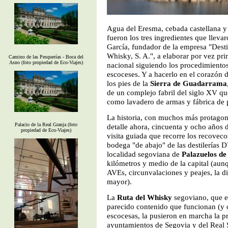
Agua del Eresma, cebada castellana y
fueron los tres ingredientes que llev
García, fundador de la empresa "Desti
Whisky, S. A.", a elaborar por vez pr
Camino de las Pesquerías - Boca del
Asno (foto propiedad de Eco-Viajes)
nacional siguiendo los procedimientos
escoceses. Y a hacerlo en el corazón d
los pies de la
Sierra de Guadarrama
de un complejo fabril del siglo XV q
como lavadero de armas y fábrica de p
La historia, con muchos más protagoni
Palacio de la Real Granja (foto
detalle ahora, cincuenta y ocho años 
propiedad de Eco-Viajes)
visita guiada que recorre los recoveco
bodega "de abajo" de las destilerías D
localidad segoviana de
Palazuelos d
kilómetros y medio de la capital (aun
AVEs, circunvalaciones y peajes, la d
mayor).
La
Ruta del Whisky
segoviano, que e
parecido contenido que funcionan (y c
escocesas, la pusieron en marcha la p
ayuntamientos de Segovia y del Real S