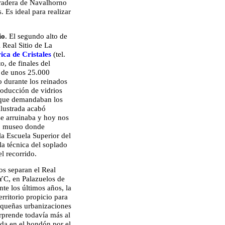
 Pradera de Navalhorno
. Es ideal para realizar
io
. El segundo alto de
 Real Sitio de La
ica de Cristales
(tel.
o, de finales del
a de unos 25.000
 durante los reinados
producción de vidrios
l que demandaban los
ilustrada acabó
e arruinaba y hoy nos
co museo donde
la Escuela Superior del
la técnica del soplado
l recorrido.
ros separan el Real
DYC, en Palazuelos de
te los últimos años, la
rritorio propicio para
equeñas urbanizaciones
orprende todavía más al
tida en el hondón por el