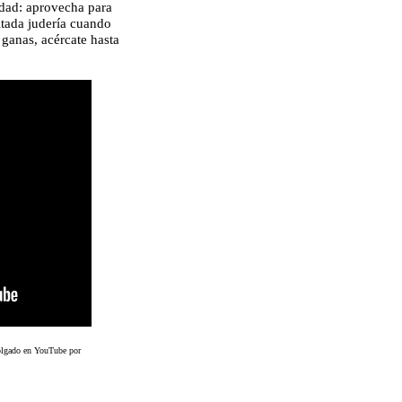
iudad: aprovecha para
litada judería cuando
 ganas, acércate hasta
colgado en YouTube por