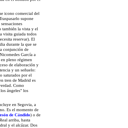
ue icono comercial del
. Traspasarlo supone
 sensaciones
 también la vista y el
a visita guiada todos
ecesita reservar). El
dia durante la que se
 la conjunción de
 Nicomedes García a
 en pleno régimen
roceso de elaboración y
encia y un señuelo:
to saturados por el
en tren de Madrid es
e verdad. Como
 los ángeles" los
ncluye en Segovia, a
ano. Es el momento de
esón de Cándido
) o de
Real arriba, hasta
ral y el alcázar. Dos