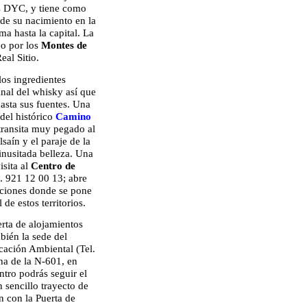
as DYC, y tiene como
sde su nacimiento en la
ma hasta la capital. La
eo por los
Montes de
eal Sitio.
los ingredientes
anal del whisky así que
hasta sus fuentes. Una
del histórico
Camino
transita muy pegado al
saín y el paraje de la
inusitada belleza. Una
sita al
Centro de
. 921 12 00 13; abre
laciones donde se pone
 de estos territorios.
rta de alojamientos
mbién la sede del
ación Ambiental (Tel.
cha de la N-601, en
tro podrás seguir el
 sencillo trayecto de
n con la Puerta de