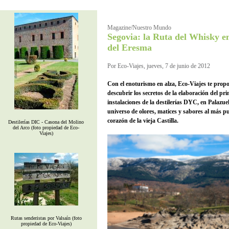
Magazine/Nuestro Mundo
Segovia: la Ruta del Whisky em
del Eresma
Por Eco-Viajes, jueves, 7 de junio de 2012
Con el enoturismo en alza, Eco-Viajes te propo
descubrir los secretos de la elaboración del pr
instalaciones de la destilerías DYC, en Palazu
universo de olores, matices y sabores al más pur
corazón de la vieja Castilla.
Destilerías DIC - Casona del Molino
del Arco (foto propiedad de Eco-
Viajes)
Rutas senderistas por Valsaín (foto
propiedad de Eco-Viajes)