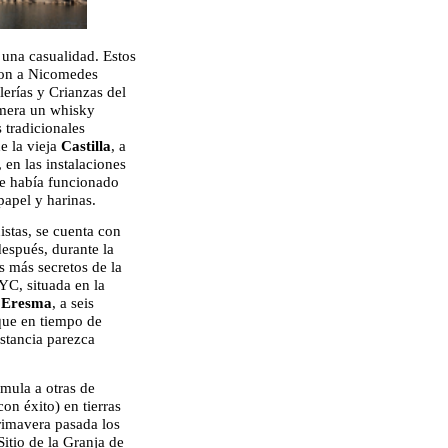
 una casualidad. Estos
aron a Nicomedes
lerías y Crianzas del
imera un whisky
 tradicionales
e la vieja
Castilla
, a
, en las instalaciones
ue había funcionado
apel y harinas.
stas, se cuenta con
después, durante la
s más secretos de la
YC, situada en la
e Eresma
, a seis
que en tiempo de
istancia parezca
mula a otras de
on éxito) en tierras
rimavera pasada los
itio de la Granja de