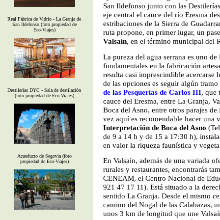
San Ildefonso junto con las Destilerí
eje central el cauce del río Eresma de
Real Fábrica de Vidrio - La Granja de
estribaciones de la Sierra de Guadarra
San Ildefonso (foto propiedad de
Eco-Viajes)
ruta propone, en primer lugar, un pas
Valsaín
, en el término municipal del R
La pureza del agua serrana es uno de 
fundamentales en la fabricación artes
resulta casi imprescindible acercarse 
de las opciones es seguir algún tramo 
Destilerías DYC - Sala de destilación
de las Pesquerías de Carlos III
, que 
(foto propiedad de Eco-Viajes)
cauce del Eresma, entre La Granja, Val
Boca del Asno, entre otros parajes de 
vez aquí es recomendable hacer una vi
Interpretación de Boca del Asno
(Tel
de 9 a 14 h y de 15 a 17:30 h), insta
en valor la riqueza faunística y vegetal
Acueducto de Segovia (foto
En Valsaín, además de una variada ofe
propiedad de Eco-Viajes)
rurales y restaurantes, encontrarás ta
CENEAM, el Centro Nacional de Educ
921 47 17 11). Está situado a la dere
sentido La Granja. Desde el mismo cen
camino del Nogal de las Calabazas, un
unos 3 km de longitud que une Valsaí