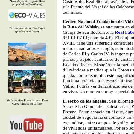
Cosidos del Real Sitio a través de la
Plaza Mayor de Segovia (foto
propiedad de Eco-Viajes)
y la Fuente del Nogal de las Calabazas
con niños.
Centro Nacional Fundación del Vidr
la
Ruta del Whisky
se encuentra en el
Web recomendada: Eco-Viajes
(pinchar en el logo)
Granja de San Ildefonso: la
Real Fábr
921 01 07 01; entrada 4 €). El conjunt
XVIII, tiene una superficie construid
metros cuadrados y acogió, sobre todo
de Carlos III y Carlos IV, la ingente 
planos y objetos suntuarios de crista
Palacios Reales. El sueño de la razón 
diluyéndose a medida que la Corona s
queda, como recuerdo, este magnífi
funciona, todavía, una escuela única: 
Vidrio. Podrás ver demostraciones de 
en vivo. Un momento muy especial de
El
sorbo de los ángeles
. Seis kilómet
Ver la sección Ecoturismo en Eco-
Viajes (pinchar en la foto)
Sitio de La Granja de las destilerías 
Eresma. Es un espacio en el que, duran
ciudad de Segovia ha encontrado un te
expandirse, entre campos de golf y p
de viviendas unifamiliares. Por eso s
visitante la visión de la destilería, me