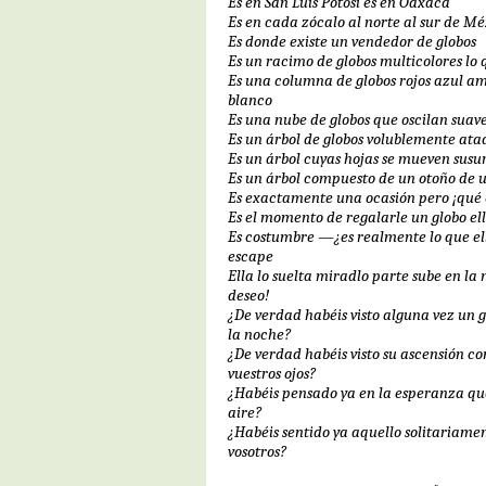
Es en San Luis Potosí es en Oaxaca
Es en cada zócalo al norte al sur de Mé
Es donde existe un vendedor de globos
Es un racimo de globos multicolores lo 
Es una columna de globos rojos azul am
blanco
Es una nube de globos que oscilan sua
Es un árbol de globos volublemente at
Es un árbol cuyas hojas se mueven susur
Es un árbol compuesto de un otoño de 
Es exactamente una ocasión pero ¡qué 
Es el momento de regalarle un globo ell
Es costumbre —¿es realmente lo que e
escape
Ella lo suelta miradlo parte sube en la
deseo!
¿De verdad habéis visto alguna vez un g
la noche?
¿De verdad habéis visto su ascensión co
vuestros ojos?
¿Habéis pensado ya en la esperanza que
aire?
¿Habéis sentido ya aquello solitariame
vosotros?