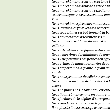
Nous marchâmes autour du cyprès de
Nous marchâmes autour de l’arbre Ah
Nous marchâmes autour du taxodium 
Qui croît depuis 2000 ans devant la ch
Tulé
Nous marchâmes plusieurs minutes aut
Nous levâmes les yeux vers ses 42 mètre
Nous soupesâmes ses 636 tonnes à la ba
Nous énumérâmes brièvement ses millier
Nous nous accrochâmes du regard à c
saillants
Nous y décelâmes des figures naturelle
Nous y surprîmes des mimiques de gno
Nous y suspendîmes nos pensées en off
Nous prîmes de mauvaises photos de sa
Nous emportâmes la graine le grain de 
esprits
Nous nous promîmes de célébrer son ex
Nous nous mesurâmes de la brièveté à 
ombre
Nous ne pûmes pas le toucher il est ento
Nous l’admirâmes comme on admire 
Nous jurâmes de le déplier d’envergure
Nous vous faisons croire nous le faisons 
Il y a plus de liens secrets qu’on croit e