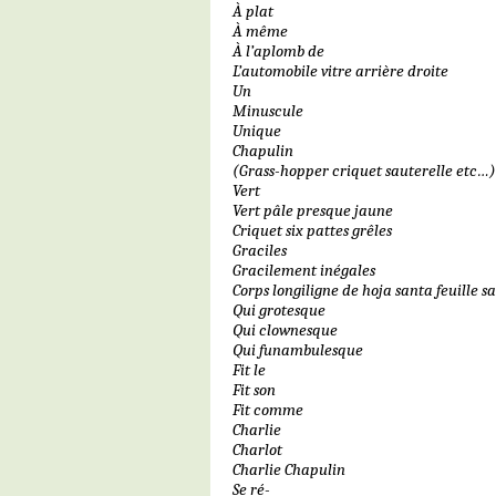
À plat
À même
À l’aplomb de
L’automobile vitre arrière droite
Un
Minuscule
Unique
Chapulin
(Grass-hopper criquet sauterelle etc…)
Vert
Vert pâle presque jaune
Criquet six pattes grêles
Graciles
Gracilement inégales
Corps longiligne de hoja santa feuille s
Qui grotesque
Qui clownesque
Qui funambulesque
Fit le
Fit son
Fit comme
Charlie
Charlot
Charlie Chapulin
Se ré-