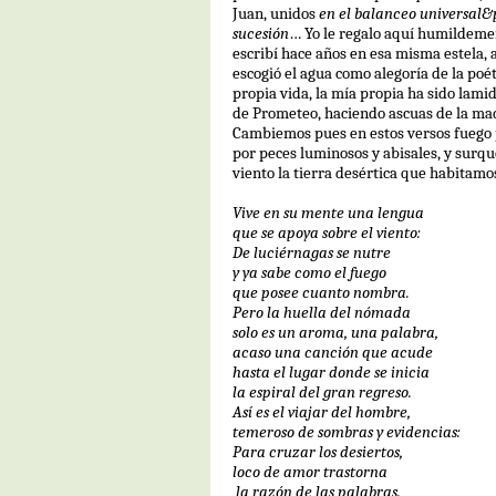
Juan, unidos
en el balanceo universal&
sucesión
… Yo le regalo aquí humildem
escribí hace años en esa misma estela, 
escogió el agua como alegoría de la poét
propia vida, la mía propia ha sido lamid
de Prometeo, haciendo ascuas de la mad
Cambiemos pues en estos versos fuego 
por peces luminosos y abisales, y surq
viento la tierra desértica que habitamo
Vive en su mente una lengua
que se apoya sobre el viento:
De luciérnagas se nutre
y ya sabe como el fuego
que posee cuanto nombra.
Pero la huella del nómada
solo es un aroma, una palabra,
acaso una canción que acude
hasta el lugar donde se inicia
la espiral del gran regreso.
Así es el viajar del hombre,
temeroso de sombras y evidencias:
Para cruzar los desiertos,
loco de amor trastorna
la razón de las palabras.