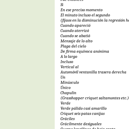
Si
En ese preciso momento
El minuto incluso el segundo
(fijaos en la disminución la regresión 
Cuando apareció
Cuando aterrizó
Cuando se abatió
Mensaje de lo alto
Plaga del cielo
De firma equívoca anónima
A lo largo
Incluso
Vertical al
Automóvil ventanilla trasera derecha
Un
Minúsculo
Único
Chapulín
(Grasshopper criquet saltamontes etc.)
Verde
Verde pálido casi amarillo
Criquet seis patas canijas
Gráciles
Grácilmente desiguales