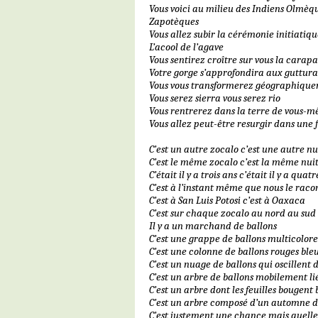
Vous voici au milieu des Indiens Olmèq
Zapotèques
Vous allez subir la cérémonie initiatiq
L’acool de l’agave
Vous sentirez croître sur vous la carap
Votre gorge s’approfondira aux guttura
Vous vous transformerez géographiqu
Vous serez sierra vous serez rio
Vous rentrerez dans la terre de vous-
Vous allez peut-être resurgir dans une 
C’est un autre zocalo c’est une autre nu
C’est le même zocalo c’est la même nui
C’était il y a trois ans c’était il y a quat
C’est à l’instant même que nous le raco
C’est à San Luis Potosi c’est à Oaxaca
C’est sur chaque zocalo au nord au su
Il y a un marchand de ballons
C’est une grappe de ballons multicolores
C’est une colonne de ballons rouges ble
C’est un nuage de ballons qui oscillent
C’est un arbre de ballons mobilement li
C’est un arbre dont les feuilles bougent 
C’est un arbre composé d’un automne d’
C’est justement une chance mais quelle 