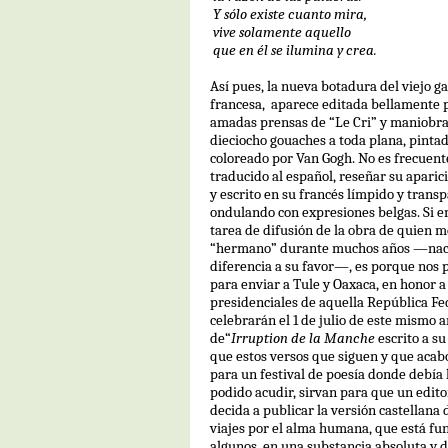
Y sólo existe cuanto mira,
vive solamente aquello
que en él se ilumina y crea.
Así pues, la nueva botadura del viejo g
francesa,
aparece editada bellamente p
amadas prensas de “Le Cri” y maniobra 
dieciocho gouaches a toda plana, pintad
coloreado por Van Gogh. No es frecuent
traducido al español, reseñar su aparici
y escrito en su francés límpido y trans
ondulando con expresiones belgas. Si 
tarea de difusión de la obra de quien 
“hermano” durante muchos años —naci
diferencia a su favor—, es porque nos
para enviar a Tule y Oaxaca, en honor a 
presidenciales de aquella República Fe
celebrarán el 1 de julio de este mismo 
de“
Irruption de la Manche
escrito a su
que estos versos que siguen y que acabo
para un festival de poesía donde debía 
podido acudir, sirvan para que un editor
decida a publicar la versión castellana 
viajes por el alma humana, que está fu
algunos, en una substancia absoluta y 