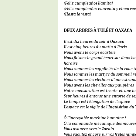
¡Feliz cumpleaños llamita!
¡Feliz cumpleaños cuarenta y cinco ve
¡Hasta la vista!
DEUX ARBRES À TULÉ ET OAXACA
Il est dix heures du soir à Oaxaca
Il est cinq heures du matin à Paris
Nous avons le corps écartelé
Nous faisons le grand écart sur deux ba
horaire
Nous sommes les suppliciés de la roue t
Nous sommes les martyrs du sommeil r
Nous sommes les victimes d’une estrap
Nous avons les chevilles aux paupières
Notre mensuration est trente-et-une 
Sept heures d’entorse une entorse de s
Le temps est l’élongation de l’espace
L’espace est le vigile de l’Inquisition d
Ô l’incroyable machine humaine !
Ô la commande mécanique des mouvem
Vous avancez vers le Zocalo
Vous vacillez encore sur vos frêles jam