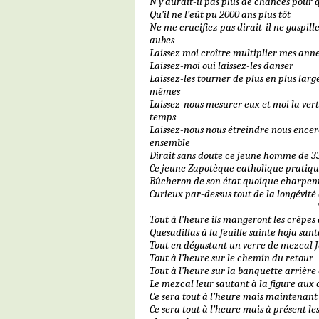
N’y aurait-il pas plus de chances pour q
Qu’il ne l’eût pu 2000 ans plus tôt
Ne me crucifiez pas dirait-il ne gaspil
aubes
Laissez moi croître multiplier mes ann
Laissez-moi oui laissez-les danser
Laissez-les tourner de plus en plus lar
mêmes
Laissez-nous mesurer eux et moi la ver
temps
Laissez-nous nous étreindre nous encer
ensemble
Dirait sans doute ce jeune homme de 33
Ce jeune Zapotèque catholique pratiqua
Bûcheron de son état quoique charpent
Curieux par-dessus tout de la longévité
Tout à l’heure ils mangeront les crêpes
Quesadillas à la feuille sainte hoja sa
Tout en dégustant un verre de mezcal J
Tout à l’heure sur le chemin du retour
Tout à l’heure sur la banquette arrière
Le mezcal leur sautant à la figure aux 
Ce sera tout à l’heure mais maintenant
Ce sera tout à l’heure mais à présent les