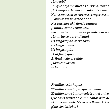
¿Es decir?
Tal que deja sus huellas al irse al avan
¿El tiempo lo ha encontrado usted mis
No, estamos en su rastro su trayecto su 
¿Cómo se las ha arreglado?
Nos pusimos ahí, donde pasaba.
¿Cuánto tiempo toma eso?
Eso no se toma,
no se sorprende, eso se
¿Es un largo aprendizaje?
Un largo tejido, sobre todo.
Un largo hilado.
Un largo tejido.
¿Y al final, qué?
Al final, todo es tejido.
¿Todo es evasión?
Es lo mismo.
20 millones de bujías
20 millones de bujías quizá menos
20 millones de bujíass celebran el aniv
Que es un pastel de cumpleaños visto d
El aniversario de México se llama Méx
¡Que viva México !