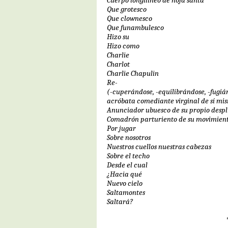
Cuerpo longilíneo de hoja santa
Que grotesco
Que clownesco
Que funambulesco
Hizo su
Hizo como
Charlie
Charlot
Charlie Chapulin
Re-
(-cuperándose, -equilibrándose, -fugiá
acróbata comediante virginal de sí mi
Anunciador ubuesco de su propio despl
Comadrón parturiento de su movimien
Por jugar
Sobre nosotros
Nuestros cuellos nuestras cabezas
Sobre el techo
Desde el cual
¿Hacia qué
Nuevo cielo
Saltamontes
Saltará?