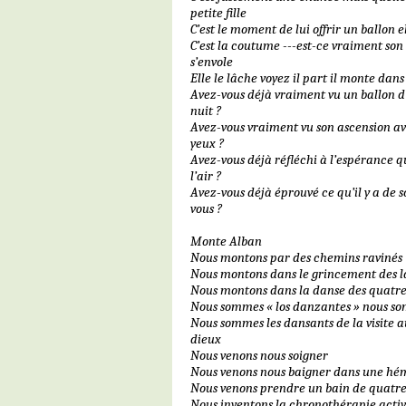
petite fille
C’est le moment de lui offrir un ballon el
C’est la coutume ---est-ce vraiment son d
s’envole
Elle le lâche voyez il part il monte dans
Avez-vous déjà vraiment vu un ballon d
nuit ?
Avez-vous vraiment vu son ascension av
yeux ?
Avez-vous déjà réfléchi à l’espérance q
l’air ?
Avez-vous déjà éprouvé ce qu’il y a de 
vous ?
Monte Alban
Nous montons par des chemins ravinés
Nous montons dans le grincement des l
Nous montons dans la danse des quatre
Nous sommes « los danzantes » nous so
Nous sommes les dansants de la visite a
dieux
Nous venons nous soigner
Nous venons nous baigner dans une hé
Nous venons prendre un bain de quatre
Nous inventons la chronothérapie acti