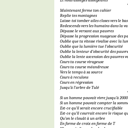
Et nous assiégés assiégeants
Maintenant ferme ton cahier
Replie tes montagnes
Laisse-toi tomber ailes closes vers le bas
Redescends vers les humains dans la va
Dépasse le versant aux pauvres
Dépasse la progression nuageuse des p
Oublie que ta vitesse rivalise avec la lu
Oublie que la lumière tue l’obscurité
Oublie la lenteur d’obscurité des pauvr
Oublie la lente ascension des pauvres v
Cours ta course virageuse
Cours ta course méandreuse
Vers le temps à sa source
Cours à reculons
Cours en régression
Jusqu’à l’arbre de Tulé
Si un homme pouvait vivre jusqu’à 2000
Si un homme pouvait compter la somme
Est-ce qu’il serait encore crucifiable
Est-ce qu’il courrait encore le risque qu
Qu’on le clouât à un arbre
En forme de croix en forme de T