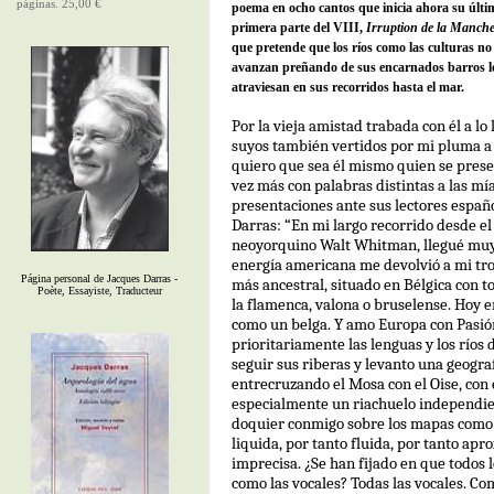
páginas. 25,00 €
poema en ocho cantos que inicia ahora su últ
primera parte del VIII,
Irruption de la Manch
que pretende que los ríos como las culturas no
avanzan preñando de sus encarnados barros lo
atraviesan en sus recorridos hasta el mar.
Por la vieja amistad trabada con él a lo
suyos también vertidos por mi pluma a 
quiero que sea él mismo quien se presen
vez más con palabras distintas a las mía
presentaciones ante sus lectores españo
Darras: “En mi largo recorrido desde el
neoyorquino Walt Whitman, llegué muy 
energía americana me devolvió a mi tr
Página personal de Jacques Darras -
más ancestral, situado en Bélgica con 
Poète, Essayiste, Traducteur
la flamenca, valona o bruselense. Hoy e
como un belga. Y amo Europa con Pasió
prioritariamente las lenguas y los ríos
seguir sus riberas y levanto una geogr
entrecruzando el Mosa con el Oise, con 
especialmente un riachuelo independie
doquier conmigo sobre los mapas como
liquida, por tanto fluida, por tanto apr
imprecisa. ¿Se han fijado en que todos l
como las vocales? Todas las vocales. Com