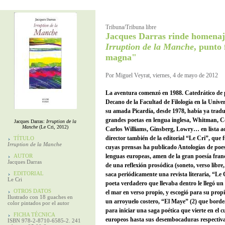
Tribuna/Tribuna libre
Jacques Darras rinde homenaj
Irruption de la Manche
, punto 
magna"
Por Miguel Veyrat, viernes, 4 de mayo de 2012
La aventura comenzó en 1988. Catedrático de 
Decano de la Facultad de Filología en la Unive
su amada Picardía, desde 1978, había ya traduc
grandes poetas en lengua inglesa, Whitman, C
Jacques Darras:
Irruption de la
Manche
(Le Cri, 2012)
Carlos Williams, Ginsberg, Lowry… en lista ac
director también de la editorial “Le Cri”, que
TÍTULO
Irruption de la Manche
cuyas prensas ha publicado Antologías de poes
AUTOR
lenguas europeas, amen de la gran poesía fr
Jacques Darras
de una reflexión prosódica (soneto, verso libre, 
EDITORIAL
saca periódicamente una revista literaria, “Le C
Le Cri
poeta verdadero que llevaba dentro le llegó un
OTROS DATOS
el mar en verso propio, y escogió para su propi
Ilustrado con 18 guaches en
un arroyuelo costero, “El Maye” (2) que borde
color pintados por el autor
para iniciar una saga poética que vierte en el 
FICHA TÉCNICA
europeos hasta sus desembocaduras respectivas
ISBN 978-2-8710-6585-2. 241