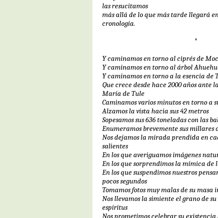
las resucitamos
más allá de lo que más tarde llegará e
cronología.
*
Y caminamos en torno al ciprés de M
Y caminamos en torno al árbol Ahuehu
Y caminamos en torno a la esencia de 
Que crece desde hace 2000 años ante la
María de Tule
Caminamos varios minutos en torno a s
Alzamos la vista hacia sus 42 metros
Sopesamos sus 636 toneladas con las bal
Enumeramos brevemente sus millares de
Nos dejamos la mirada prendida en cad
salientes
En los que averiguamos imágenes natu
En los que sorprendimos la mímica de 
En los que suspendimos nuestros pensa
pocos segundos
Tomamos fotos muy malas de su masa 
Nos llevamos la simiente el grano de s
espíritus
Nos prometimos celebrar su existencia 