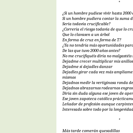
*
¿Si un hombre pudiese vivir hasta 2000
Si un hombre pudiera contar la suma d
Sería todavía crucificable?
¿Correría el riesgo todavía de que lo cr
Que lo clavasen a un árbol
En forma de cruz en forma de T?
¿Ya no tendría más oportunidades para 
De las que tuvo 2000 años antes?
No me crucifiquéis diría no malgastéis
Dejadme crecer multiplicar mis anillos
Dejadme sí dejadles danzar
Dejadles girar cada vez más ampliamen
mismos
Dejadnos medir la vertiginosa ronda d
Dejadnos abrazarnos rodearnos engros
Diría sin duda alguna ese joven de ape
Ese joven zapoteca católico prácticam
Leñador de profesión aunque carpinter
Interesado sobre todo por la longevidad
*
Más tarde comerán quesadillas