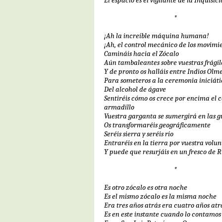
El espacio es el vigilante de la Inquisi
*
¡Ah la increíble máquina humana!
¡Ah, el control mecánico de los movimi
Camináis hacia el Zócalo
Aún tambaleantes sobre vuestras frágil
Y de pronto os halláis entre Indios Olm
Para someteros a la ceremonia iniciát
Del alcohol de ágave
Sentiréis cómo os crece por encima el 
armadillo
Vuestra garganta se sumergirá en las g
Os transformaréis geográficamente
Seréis sierra y seréis río
Entraréis en la tierra por vuestra volu
Y puede que resurjáis en un fresco de R
*
Es otro zócalo es otra noche
Es el mismo zócalo es la misma noche
Era tres años atrás era cuatro años atr
Es en este instante cuando lo contamos