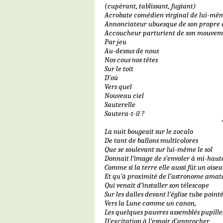
(cupérant, tablissant, fugiant)
Acrobate comédien virginal de lui-mê
Annonciateur ubuesque de son propre 
Accoucheur parturient de son mouvem
Par jeu
Au-dessus de nous
Nos cous nos têtes
Sur le toit
D’où
Vers quel
Nouveau ciel
Sauterelle
Sautera-t-il ?
La nuit bougeait sur le zocalo
De tant de ballons multicolores
Que se soulevant sur lui-même le sol
Donnait l’image de s’envoler à mi-haut
Comme si la terre elle aussi fût un ois
Et qu’à proximité de l’astronome amat
Qui venait d’installer son télescope
Sur les dalles devant l’église tube point
Vers la Lune comme un canon,
Les quelques pauvres assemblés pupille
D’excitation à l’espoir d’approcher