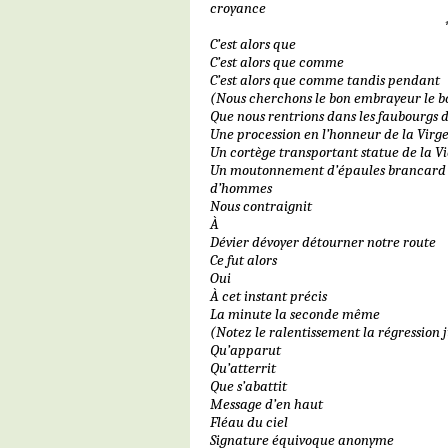
croyance
C’est alors que
C’est alors que comme
C’est alors que comme tandis pendant
(Nous cherchons le bon embrayeur le 
Que nous rentrions dans les faubourgs
Une procession en l’honneur de la Virg
Un cortège transportant statue de la V
Un moutonnement d’épaules brancard 
d’hommes
Nous contraignit
À
Dévier dévoyer détourner notre route
Ce fut alors
Oui
À cet instant précis
La minute la seconde même
(Notez le ralentissement la régression 
Qu’apparut
Qu’atterrit
Que s’abattit
Message d’en haut
Fléau du ciel
Signature équivoque anonyme