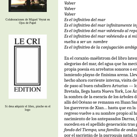
Volver
Volver
Volver
Es el infinitivo del mar
Colaboraciones de Miguel Veyrat en
Ojos de Papel
Es el infinitivo del mar infinitamente in
Es el infinitivo del mar volviendo al re
Es el infinitivo del mar volviendo a sí 
vuelta a ser un
nombre
Es el infinitivo de la conjugación ambi
En el corazón-maëlstrom del libro laten
alegorías del mar, del agua que ha meci
propia poesía en arrebatos sonoros o e
lamiendo playas de finísima arena. Ll
hecho ahora corriente interna, visita
de paso al buen caballero Arturius — l
Bretaña, llega hasta Nueva York, Los Án
la sombra de la esencia de los árboles 
allá del Océano se remansa en Huan Sa
Si desa adquirir el libro, pinche en el
los guerreros de Xian… hasta que en la 
logo
regreso vuelve a su nombre propio al ha
nacimiento de los antepasados Darras, 
suceden en el apellido generación tras
fondo del Tiempo, una familia de onda
por el sacristán de la parroquia natal