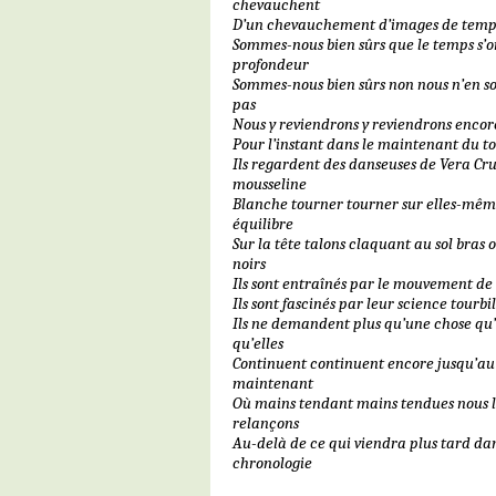
chevauchent
D’un chevauchement d’images de temps 
Sommes-nous bien sûrs que le temps s’
profondeur
Sommes-nous bien sûrs non nous n’en s
pas
Nous y reviendrons y reviendrons encore
Pour l’instant dans le maintenant du tou
Ils regardent des danseuses de Vera Cr
mousseline
Blanche tourner tourner sur elles-mêm
équilibre
Sur la tête talons claquant au sol bras
noirs
Ils sont entraînés par le mouvement de
Ils sont fascinés par leur science tourb
Ils ne demandent plus qu’une chose qu’
qu’elles
Continuent continuent encore jusqu’a
maintenant
Où mains tendant mains tendues nous l
relançons
Au-delà de ce qui viendra plus tard da
chronologie