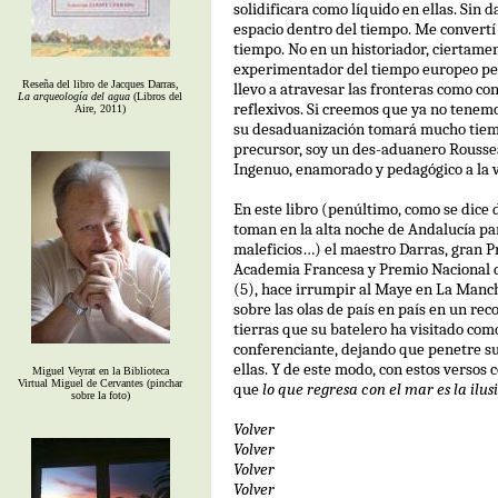
solidificara como líquido en ellas. Sin
espacio dentro del tiempo. Me convertí
tiempo. No en un historiador, ciertamen
experimentador del tiempo europeo pe
Reseña del libro de Jacques Darras,
llevo a atravesar las fronteras como co
La arqueología del agua
(Libros del
reflexivos. Si creemos que ya no tenemo
Aire, 2011)
su desaduanización tomará mucho tiem
precursor, soy un des-aduanero Roussea
Ingenuo, enamorado y pedagógico a la v
En este libro (penúltimo, como se dice 
toman en la alta noche de Andalucía pa
maleficios…) el maestro Darras, gran P
Academia Francesa y Premio Nacional d
(5), hace irrumpir al Maye en La Manc
sobre las olas de país en país en un rec
tierras que su batelero ha visitado com
conferenciante, dejando que penetre su
ellas. Y de este modo, con estos versos 
Miguel Veyrat en la Biblioteca
Virtual Miguel de Cervantes (pinchar
que
lo que regresa con el mar es la ilu
sobre la foto)
Volver
Volver
Volver
Volver