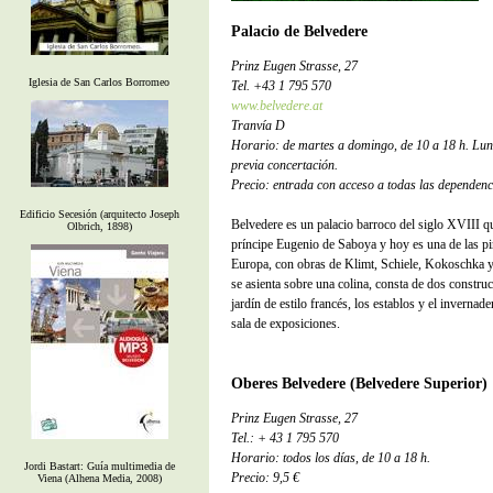
Palacio de Belvedere
Prinz Eugen Strasse, 27
Iglesia de San Carlos Borromeo
Tel. +43 1 795 570
www.belvedere.at
Tranvía D
Horario: de martes a domingo, de 10 a 18 h. Lun
previa concertación.
Precio: entrada con acceso a todas las dependenc
Edificio Secesión (arquitecto Joseph
Belvedere es un palacio barroco del siglo XVIII qu
Olbrich, 1898)
príncipe Eugenio de Saboya y hoy es una de las p
Europa, con obras de Klimt, Schiele, Kokoschka 
se asienta sobre una colina, consta de dos constr
jardín de estilo francés, los establos y el invernad
sala de exposiciones.
Oberes Belvedere (Belvedere Superior)
Prinz Eugen Strasse, 27
Tel.: + 43 1 795 570
Horario: todos los días, de 10 a 18 h.
Jordi Bastart: Guía multimedia de
Precio: 9,5 €
Viena (Alhena Media, 2008)