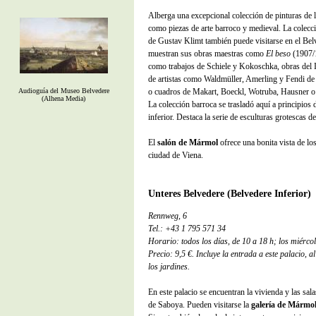
Alberga una excepcional colección de pinturas de 
como piezas de arte barroco y medieval. La colec
de Gustav Klimt también puede visitarse en el Bel
muestran sus obras maestras como
El beso
(1907/
como trabajos de Schiele y Kokoschka, obras del 
de artistas como Waldmüller, Amerling y Fendi de
Audioguía del Museo Belvedere
o cuadros de Makart, Boeckl, Wotruba, Hausner o 
(Alhena Media)
La colección barroca se trasladó aquí a principios
inferior. Destaca la serie de esculturas grotescas 
El
salón de Mármol
ofrece una bonita vista de los
ciudad de Viena.
Unteres Belvedere (Belvedere Inferior)
Rennweg, 6
Tel.: +43 1 795 571 34
Horario: todos los días, de 10 a 18 h; los miércol
Precio: 9,5 €. Incluye la entrada a este palacio, a
los jardines.
En este palacio se encuentran la vivienda y las sal
de Saboya. Pueden visitarse la
galería de Mármo