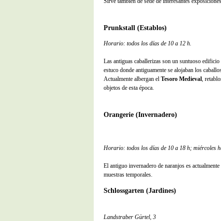
Sirve también de sede de interesantes exposicione
Prunkstall (Establos)
Horario: todos los días de 10 a 12 h.
Las antiguas caballerizas son un suntuoso edificio
estuco donde antiguamente se alojaban los caballos
Actualmente albergan el
Tesoro Medieval
, retabl
objetos de esta época.
Orangerie (Invernadero)
Horario: todos los días de 10 a 18 h; miércoles h
El antiguo invernadero de naranjos es actualmente
muestras temporales.
Schlossgarten (Jardines)
Landstraber Gürtel, 3