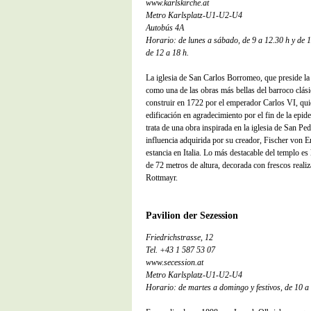
www.karlskirche.at
Metro Karlsplatz-U1-U2-U4
Autobús 4A
Horario: de lunes a sábado, de 9 a 12.30 h y de 1
de 12 a 18 h.
La iglesia de San Carlos Borromeo, que preside la 
como una de las obras más bellas del barroco clás
construir en 1722 por el emperador Carlos VI, qu
edificación en agradecimiento por el fin de la epid
trata de una obra inspirada en la iglesia de San Pe
influencia adquirida por su creador, Fischer von 
estancia en Italia. Lo más destacable del templo es 
de 72 metros de altura, decorada con frescos real
Rottmayr.
Pavilion der Sezession
Friedrichstrasse, 12
Tel. +43 1 587 53 07
www.secession.at
Metro Karlsplatz-U1-U2-U4
Horario: de martes a domingo y festivos, de 10 a 