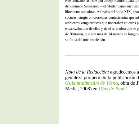
Fue realizado en 1898 por Joseph Olbrich para que
denominado Secession —el Modernismo austríac
libremente sus obras. A finales del siglo XIX, épo
sociales, surgieron corrientes contestatarias que i
ambientes vanguardistas que imperaban en otros p
encabezaba uno de ellos y de él es la obra que se p
de Bethoven
, que con más de 34 metros de longitu
sinfonía del músico alemán.
Nota de la Redacción
: agradecemos 
gentileza por permitir la publicación 
Guía multimedia de Viena
, obra de
J
Media, 2008) en
Ojos de Papel
.