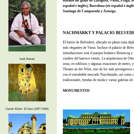
editado las guías de Zaragoza, Viena, Praga, B
español e inglés), Barcelona (en español e ing
Santiago de Compostela y Astorga.
NACHMARKT Y PALACIO BELVED
El barrio de Belvedere, ubicado en plena zona dipl
más elegantes de Viena. Incluye el palacio de Belve
inmediaciones está el parque botánico Rennweg y l
cumbre del barroco vienés. La arquitectura de Otto
Jordi Bastart
zona, en edificios y algunas estaciones de metro, y
Theater an der Wien, uno de los más prestigiosos d
con el entrañable mercado Naschmarkt, así como c
tradicionales, tiendas de moda y varias galerías de 
MONUMENTOS
Gustav Klimt: El beso (1907-1908)