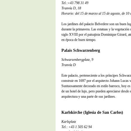
Tel.:+43 798 31 49
Tranvía
D, 18
Horario: del 15 de marzo al 15 de agosto, de 10 
Los jardines del palacio Belvedere son un buen lug
durante la primavera. Las estatuas y la vegetación 
siglo XVIII por el paisajista Dominique Girard, atr
en época de buen tiempo.
Palais Schwarzenberg
Schwarzenbergplatz, 9
Tranvía
D
Este palacio, perteneciente a los príncipes Schwa
construir en 1697 por el arquitecto Johann Lucas 
Suntuosamente decorado en estilo barroco, hoy es 
de un hotel de lujo, pero pueden apreciarse desde e
arquitectura y una parte de sus jardines.
Karlskirche (Iglesia de San Carlos)
Karlsplatz
Tel.: +43 1 505 62 94