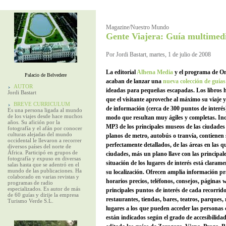
Magazine/Nuestro Mundo
Gente Viajera: Guía multimed
Por Jordi Bastart, martes, 1 de julio de 2008
La editorial
Alhena Media
y el programa de 
Palacio de Belvedere
acaban de lanzar una
nueva colección de guías
AUTOR
ideadas para pequeñas escapadas. Los libros 
Jordi Bastart
que el visitante aproveche al máximo su viaje 
BREVE CURRICULUM
de información (cerca de 300 puntos de interés
Es una persona ligada al mundo
de los viajes desde hace muchos
modo que resultan muy ágiles y completas. In
años. Su afición por la
MP3 de los principales museos de las ciudade
fotografía y el afán por conocer
culturas alejadas del mundo
planos de metro, autobús o tranvía, contienen
occidental le llevaron a recorrer
perfectamente detallados, de las áreas en las q
diversos países del norte de
África. Participó en grupos de
ciudades, más un plano llave con las principale
fotografía y expuso en diversas
situación de los lugares de interés está clarame
salas hasta que se adentró en el
mundo de las publicaciones. Ha
su localización. Ofrecen amplia información pr
colaborado en varias revistas y
horarios precios, teléfonos, consejos, páginas
programas de radio
especializados. Es autor de más
principales puntos de interés de cada recorr
de 60 guías y dirije la empresa
restaurantes, tiendas, bares, teatros, parques
Turismo Verde S.L.
lugares a los que pueden acceder las personas
están indicados según el grado de accesibilid