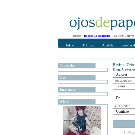
Director:
Rogelio López Blanco
Editora:
Dolores
Inicio
Tribuna
Análisis
Reseñas d
Revista: Crit
Novedades
Blog: Criteri
Autores
Cine
Temas
Sugerencias
De
Música
Contiene
18.01.