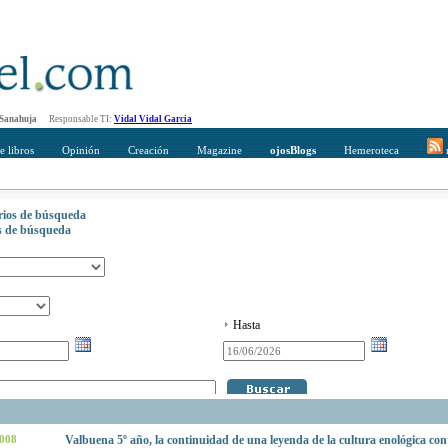
 Sanahuja
Responsable TI:
Vidal Vidal Garcia
e libros
Opinión
Creación
Magazine
ojosBlogs
Hemeroteca
r
erios de búsqueda
os de búsqueda
Hasta
2008
Valbuena 5º año, la continuidad de una leyenda de la cultura enológica c