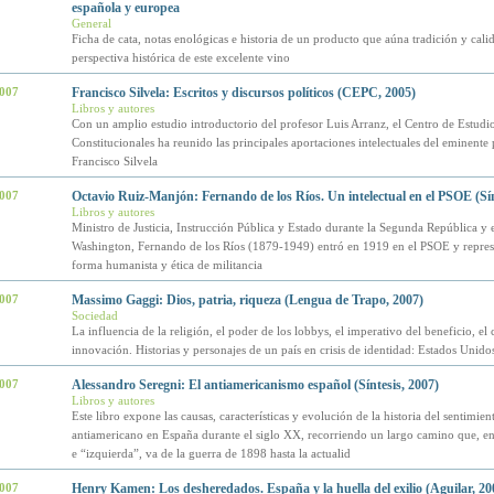
española y europea
General
Ficha de cata, notas enológicas e historia de un producto que aúna tradición y cali
perspectiva histórica de este excelente vino
2007
Francisco Silvela: Escritos y discursos políticos (CEPC, 2005)
Libros y autores
Con un amplio estudio introductorio del profesor Luis Arranz, el Centro de Estudio
Constitucionales ha reunido las principales aportaciones intelectuales del eminente 
Francisco Silvela
2007
Octavio Ruiz-Manjón: Fernando de los Ríos. Un intelectual en el PSOE (Sín
Libros y autores
Ministro de Justicia, Instrucción Pública y Estado durante la Segunda República y
Washington, Fernando de los Ríos (1879-1949) entró en 1919 en el PSOE y repre
forma humanista y ética de militancia
2007
Massimo Gaggi: Dios, patria, riqueza (Lengua de Trapo, 2007)
Sociedad
La influencia de la religión, el poder de los lobbys, el imperativo del beneficio, el c
innovación. Historias y personajes de un país en crisis de identidad: Estados Unido
2007
Alessandro Seregni: El antiamericanismo español (Síntesis, 2007)
Libros y autores
Este libro expone las causas, características y evolución de la historia del sentimien
antiamericano en España durante el siglo XX, recorriendo un largo camino que, en
e “izquierda”, va de la guerra de 1898 hasta la actualid
2007
Henry Kamen: Los desheredados. España y la huella del exilio (Aguilar, 20