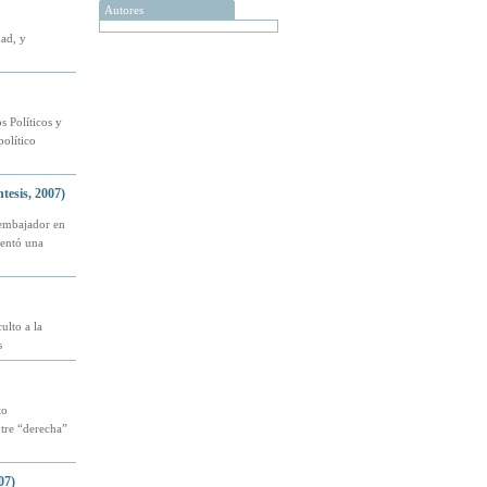
Autores
dad, y
s Políticos y
político
tesis, 2007)
 embajador en
sentó una
ulto a la
s
to
tre “derecha”
07)