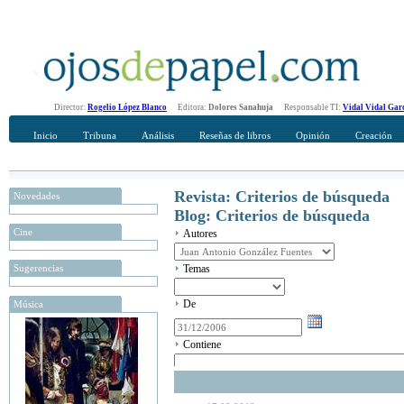
Director:
Rogelio López Blanco
Editora:
Dolores Sanahuja
Responsable TI:
Vidal Vidal Gar
Inicio
Tribuna
Análisis
Reseñas de libros
Opinión
Creación
Revista: Criterios de búsqueda
Novedades
Blog: Criterios de búsqueda
Cine
Autores
Sugerencias
Temas
De
Música
Contiene