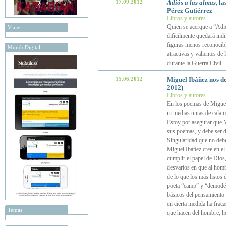
17.09.2012
Adiós a las almas
, l
Pérez Gutiérrez
Libros y autores
Quien se acerque a “Adió
Viajes
difícilmente quedará indi
figuras menos reconocibl
MundoDigital
atractivas y valientes de
durante la Guerra Civil
15.06.2012
Miguel Ibáñez nos d
2012)
Libros y autores
En los poemas de Miguel t
ni medias tintas de calam
Estoy por asegurar que M
sus poemas, y debe ser 
Singularidad que no debe
Miguel Ibáñez cree en el
cumplir el papel de Dios,
desvaríos en que al hombr
de lo que los más listos 
poeta “camp” y “demodé”, 
básicos del pensamiento 
en cierta medida ha fraca
Temas
que hacen del hombre, 