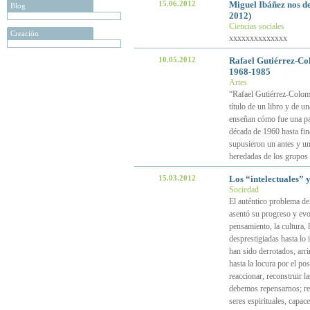
15.06.2012
Miguel Ibáñez nos d
Blog
2012)
Ciencias sociales
Creación
xxxxxxxxxxxxxx
10.05.2012
Rafael Gutiérrez-Col
1968-1985
Artes
“Rafael Gutiérrez-Colome
título de un libro y de 
enseñan cómo fue una par
década de 1960 hasta fina
supusieron un antes y un 
heredadas de los grupos 
15.03.2012
Los “intelectuales” y 
Sociedad
El auténtico problema de
asentó su progreso y evol
pensamiento, la cultura,
desprestigiadas hasta lo
han sido derrotados, arr
hasta la locura por el po
reaccionar, reconstruir l
debemos repensarnos; rel
seres espirituales, capac