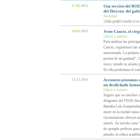
17.02.2012
Una sección del BOE
del Director del gabin
Sociedad
¡Sólo podré creerlo si se
24.01.2012
Jesús Cancio, el cie
Libros y autores
Para analizar las principa
Cancio, seguiremos las a
mencionado. La primera e
poema de mi gratitud”, 1
tosco, siendo su asunto p
En ella predomina el rom
13.12.2011
Aventuras póstumas 
un desdichado fanta
Libros y autores
Seguro que no muchos cá
dirigentes del PSOE dura
llamaba Luis Araquistái
morir en la ciudad suiza
circunstancias ofrecen ma
interés. Su novela corta
de ejemplo perfecto para 
pasado, la crítica académ