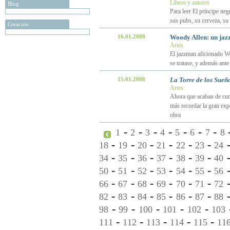
Libros y autores
Blog
Para leer El príncipe neg
sus pubs, su cerveza, su g
Creación
16.01.2008
Woody Allen: un jaz
Artes
El jazzman aficionado Wo
se tratase, y además ant
15.01.2008
La Torre de los Sueñ
Artes
Ahora que acaban de cump
más recordar la gran exp
obra
-
-
-
-
-
-
-
1
2
3
4
5
6
7
8
-
-
-
-
-
-
18
19
20
21
22
23
24
-
-
-
-
-
-
34
35
36
37
38
39
40
-
-
-
-
-
-
50
51
52
53
54
55
56
-
-
-
-
-
-
66
67
68
69
70
71
72
-
-
-
-
-
-
82
83
84
85
86
87
88
-
-
-
-
-
98
99
100
101
102
103
-
-
-
-
-
111
112
113
114
115
11