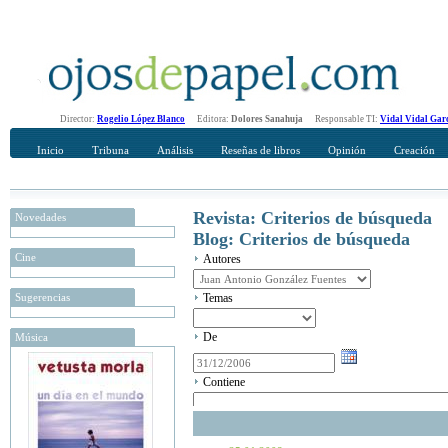
Director:
Rogelio López Blanco
Editora:
Dolores Sanahuja
Responsable TI:
Vidal Vidal Gar
Inicio
Tribuna
Análisis
Reseñas de libros
Opinión
Creación
Revista: Criterios de búsqueda
Novedades
Blog: Criterios de búsqueda
Cine
Autores
Sugerencias
Temas
De
Música
Contiene