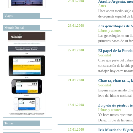
25.01.2008
Ataulfo Argenta, med
Artes
Hace ahora medio siglo q
Viajes
de orquesta español de l
23.01.2008
Las genealogías
de M
MundoDigital
Libros y autores
Las genealogías es un lib
primeros pasos de su fami
22.01.2008
El papel de la Funda
Sociedad
Creo que parte del traba
construcción de la vida p
trabajan hoy entre nosot
21.01.2008
Chan ta, chan ta…, l
Sociedad
España sigue siendo difer
letra del himno nacional
18.01.2008
La grúa de piedra
: t
Libros y autores
Ya hace meses que unos a
Deluz. Fruto de la reuni
Temas
17.01.2008
Iris Murdoch:
El prí