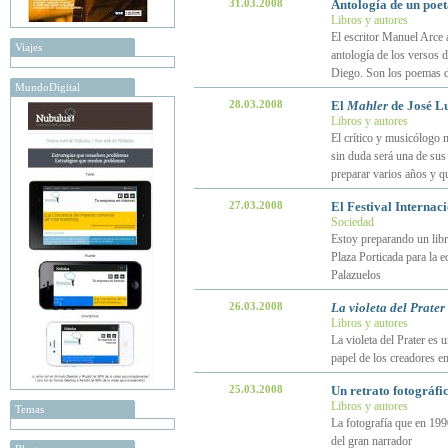
31.03.2008
Antología de un poet
Libros y autores
El escritor Manuel Arce 
Viajes
antología de los versos 
Diego. Son los poemas 
MundoDigital
28.03.2008
El
Mahler
de José Lu
Libros y autores
El crítico y musicólogo 
sin duda será una de sus
preparar varios años y q
27.03.2008
El Festival Internac
Sociedad
Estoy preparando un libro
Plaza Porticada para la ed
Palazuelos
26.03.2008
La violeta del Prater
Libros y autores
La violeta del Prater es 
papel de los creadores e
25.03.2008
Un retrato fotográfi
Libros y autores
Temas
La fotografía que en 1990 
del gran narrador