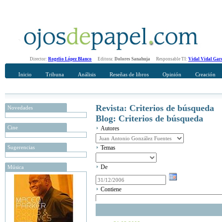
Director:
Rogelio López Blanco
Editora:
Dolores Sanahuja
Responsable TI:
Vidal Vidal Gar
Inicio
Tribuna
Análisis
Reseñas de libros
Opinión
Creación
Revista: Criterios de búsqueda
Novedades
Blog: Criterios de búsqueda
Cine
Autores
Sugerencias
Temas
De
Música
Contiene