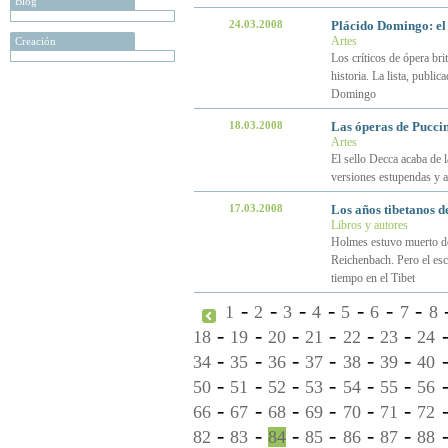
Blog
24.03.2008
Plácido Domingo: el
Artes
Creación
Los críticos de ópera bri
historia. La lista, publi
Domingo
18.03.2008
Las óperas de Puccin
Artes
El sello Decca acaba de 
versiones estupendas y a 
17.03.2008
Los años tibetanos 
Libros y autores
Holmes estuvo muerto dos
Reichenbach. Pero el es
tiempo en el Tibet
-
-
-
-
-
-
-
1
2
3
4
5
6
7
8
-
-
-
-
-
-
18
19
20
21
22
23
24
-
-
-
-
-
-
34
35
36
37
38
39
40
-
-
-
-
-
-
50
51
52
53
54
55
56
-
-
-
-
-
-
66
67
68
69
70
71
72
-
-
-
-
-
-
82
83
84
85
86
87
88