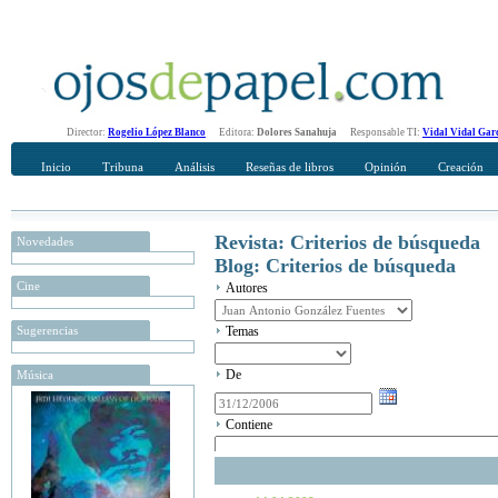
Director:
Rogelio López Blanco
Editora:
Dolores Sanahuja
Responsable TI:
Vidal Vidal Gar
Inicio
Tribuna
Análisis
Reseñas de libros
Opinión
Creación
Revista: Criterios de búsqueda
Novedades
Blog: Criterios de búsqueda
Cine
Autores
Sugerencias
Temas
De
Música
Contiene