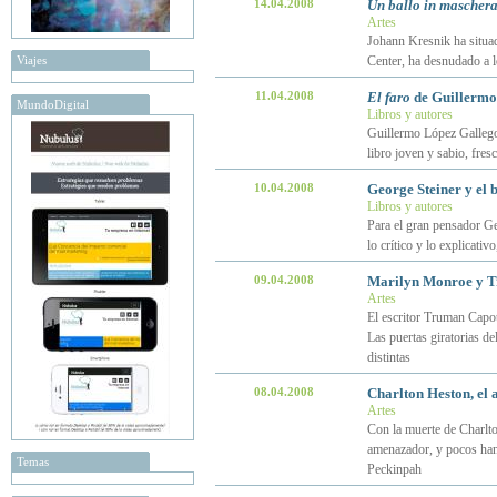
14.04.2008
Un ballo in mascher
Artes
Johann Kresnik ha situad
Viajes
Center, ha desnudado a 
11.04.2008
El faro
de Guillermo
MundoDigital
Libros y autores
Guillermo López Gallego 
libro joven y sabio, fres
10.04.2008
George Steiner y el 
Libros y autores
Para el gran pensador G
lo crítico y lo explicativ
09.04.2008
Marilyn Monroe y Tr
Artes
El escritor Truman Capot
Las puertas giratorias d
distintas
08.04.2008
Charlton Heston, el 
Artes
Con la muerte de Charlto
amenazador, y pocos han
Temas
Peckinpah