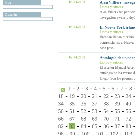
04.04.2008
Alan Villiers: nave
Blog
Libros y autores
Alan Villiers fue periodi
Creación
navegación a vela, y dejó
03.04.2008
El Nueva York irlan
Libros y autores
Brendan Behan escribió u
ocurrencia. Es el Nueva 
cada paso
02.04.2008
Antología de un poet
Libros y autores
El escritor Manuel Arce 
antología de los versos 
Diego. Son los poemas d
-
-
-
-
-
-
-
1
2
3
4
5
6
7
8
-
-
-
-
-
-
18
19
20
21
22
23
24
-
-
-
-
-
-
34
35
36
37
38
39
40
-
-
-
-
-
-
50
51
52
53
54
55
56
-
-
-
-
-
-
66
67
68
69
70
71
72
-
-
-
-
-
-
82
83
84
85
86
87
88
-
-
-
-
-
98
99
100
101
102
103