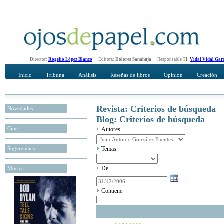
Director:
Rogelio López Blanco
Editora:
Dolores Sanahuja
Responsable TI:
Vidal Vidal Gar
Inicio
Tribuna
Análisis
Reseñas de libros
Opinión
Creación
Revista: Criterios de búsqueda
Novedades
Blog: Criterios de búsqueda
Cine
Autores
Sugerencias
Temas
De
Música
Contiene