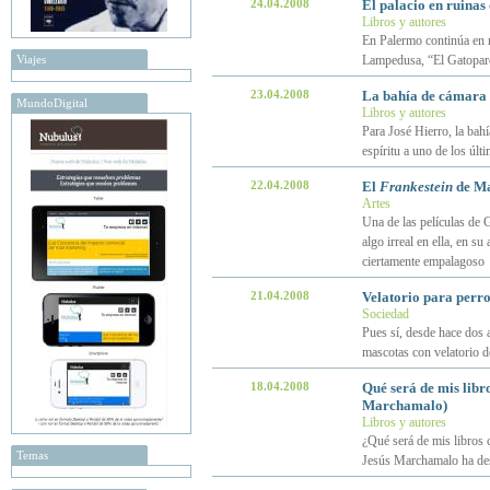
24.04.2008
El palacio en ruina
Libros y autores
En Palermo continúa en ru
Viajes
Lampedusa, “El Gatopardo
23.04.2008
La bahía de cámara 
MundoDigital
Libros y autores
Para José Hierro, la bah
espíritu a uno de los úl
22.04.2008
El
Frankestein
de Ma
Artes
Una de las películas de
algo irreal en ella, en s
ciertamente empalagoso
21.04.2008
Velatorio para perros
Sociedad
Pues sí, desde hace dos 
mascotas con velatorio 
18.04.2008
Qué será de mis libro
Marchamalo)
Libros y autores
¿Qué será de mis libros c
Temas
Jesús Marchamalo ha des