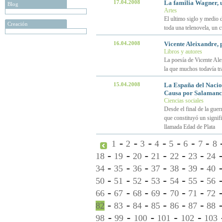
17.04.2008
La familia Wagner, 
Blog
Artes
El ultimo siglo y medio d
Creación
toda una telenovela, un 
16.04.2008
Vicente Aleixandre, 
Libros y autores
La poesía de Vicente Alei
la que muchos todavía tr
15.04.2008
La España del Nacio
Causa por Salaman
Ciencias sociales
Desde el final de la guer
que constituyó un signifi
llamada Edad de Plata
-
-
-
-
-
-
-
1
2
3
4
5
6
7
8
-
-
-
-
-
-
18
19
20
21
22
23
24
-
-
-
-
-
-
34
35
36
37
38
39
40
-
-
-
-
-
-
50
51
52
53
54
55
56
-
-
-
-
-
-
66
67
68
69
70
71
72
-
-
-
-
-
-
82
83
84
85
86
87
88
-
-
-
-
-
98
99
100
101
102
103