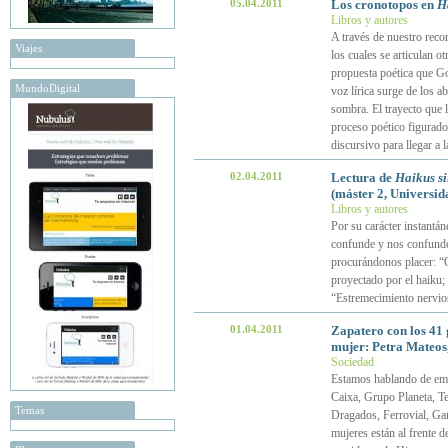
05.04.2011
Los cronotopos en
Ha
Libros y autores
A través de nuestro reco
Viajes
los cuales se articulan 
propuesta poética que Go
MundoDigital
voz lírica surge de los a
sombra. El trayecto que 
proceso poético figurado 
discursivo para llegar a l
02.04.2011
Lectura de
Haikus si
(máster 2, Universid
Libros y autores
Por su carácter instantá
confunde y nos confunde
procurándonos placer: “G
proyectado por el haiku;
“Estremecimiento nervio
01.04.2011
Zapatero con los 41 
mujer: Petra Mateos,
Sociedad
Estamos hablando de em
Caixa, Grupo Planeta, Te
Temas
Dragados, Ferrovial, Gam
mujeres están al frente 