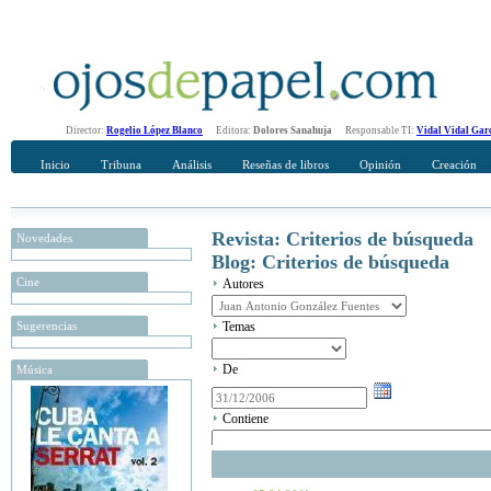
Director:
Rogelio López Blanco
Editora:
Dolores Sanahuja
Responsable TI:
Vidal Vidal Gar
Inicio
Tribuna
Análisis
Reseñas de libros
Opinión
Creación
Revista: Criterios de búsqueda
Novedades
Blog: Criterios de búsqueda
Cine
Autores
Sugerencias
Temas
De
Música
Contiene