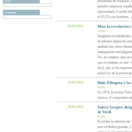
Blog
presidenta de Hispasat, e
grandes empresas españo
representado el poder act
Creación
el 95,5% son hombres. ¿
30.03.2011
Mao, la revolución c
Artes
Imaginen un habitáculo c
de plástico (típica de ca
también hay otros elemen
transparente está plagad
No, no estamos ante un d
que el conjunto es una “
hoy), que se ha expuesto 
actual rey de la provocac
29.03.2011
Duke Ellington y los
Artes
En 1974, la revista Time 
música, el compositor m
28.03.2011
Valery Gergiev diri
de Verdi
Artes
Escuchar la obertura de “
una verdadera gozada, y 