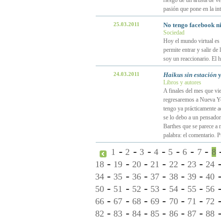
riesgo de un artista de v
pasión que pone en la in
25.03.2011
No tengo facebook ni
Sociedad
Hoy el mundo virtual es r
permite entrar y salir de 
soy un reaccionario. El 
24.03.2011
Haikus sin estación
y
Libros y autores
A finales del mes que vie
regresaremos a Nueva Yo
tengo ya prácticamente a
se lo debo a un pensador
Barthes que se parece a n
palabra: el comentario. 
-
-
-
-
-
-
-
1
2
3
4
5
6
7
8
-
-
-
-
-
-
18
19
20
21
22
23
24
-
-
-
-
-
-
34
35
36
37
38
39
40
-
-
-
-
-
-
50
51
52
53
54
55
56
-
-
-
-
-
-
66
67
68
69
70
71
72
-
-
-
-
-
-
82
83
84
85
86
87
88