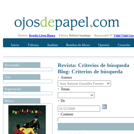
Director:
Rogelio López Blanco
Editora:
Dolores Sanahuja
Responsable TI:
Vidal Vidal Gar
Inicio
Tribuna
Análisis
Reseñas de libros
Opinión
Creación
Revista: Criterios de búsqueda
Novedades
Blog: Criterios de búsqueda
Cine
Autores
Sugerencias
Temas
De
Música
Contiene