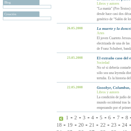
Blog
Libros y autores
“La manía” (Pre-Textos) 
desde hace casi dos décad
Creación
genérico de “Salón de lo
26.05.2008
La muerte y la donce
Artes
El joven Cuarteto Jersus
electrizada de una de las
de Franz Schubert, banda 
23.05.2008
El extraño caso del 
Sociedad
No sé si debería contarl
sólo sea una leyenda dist
tertulia. Es la historia 
22.05.2008
Gooobye, Columbus
,
Libros y autores
La condición de judío de
mundo occidental tras la
empezando por el primer
-
-
-
-
-
-
-
1
2
3
4
5
6
7
8
-
-
-
-
-
-
18
19
20
21
22
23
24