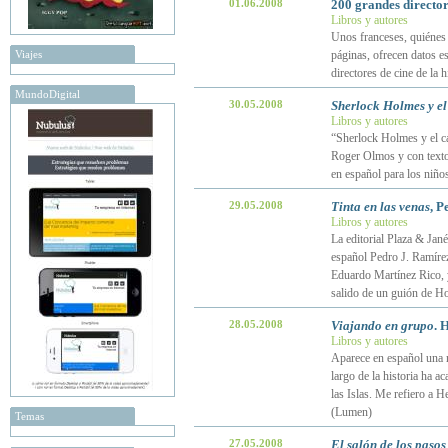
01.06.2008
200 grandes director
Libros y autores
Unos franceses, quiénes 
Viajes
páginas, ofrecen datos e
directores de cine de la h
MundoDigital
30.05.2008
Sherlock Holmes y el
Libros y autores
“Sherlock Holmes y el ca
Roger Olmos y con textos
en español para los niño
29.05.2008
Tinta en las venas
, P
Libros y autores
La editorial Plaza & Janés
español Pedro J. Ramírez
Eduardo Martínez Rico, y
salido de un guión de H
28.05.2008
Viajando en grupo
. 
Libros y autores
Aparece en español una n
largo de la historia ha 
las Islas. Me refiero a 
(Lumen)
Temas
27.05.2008
El salón de los pasos