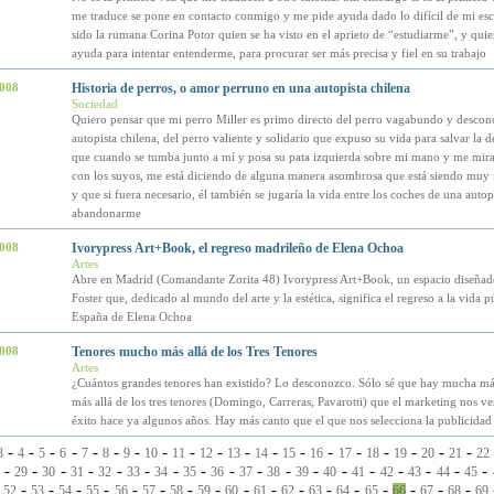
me traduce se pone en contacto conmigo y me pide ayuda dado lo difícil de mi esc
sido la rumana Corina Potor quien se ha visto en el aprieto de “estudiarme”, y qui
ayuda para intentar entenderme, para procurar ser más precisa y fiel en su trabajo
2008
Historia de perros, o amor perruno en una autopista chilena
Sociedad
Quiero pensar que mi perro Miller es primo directo del perro vagabundo y descon
autopista chilena, del perro valiente y solidario que expuso su vida para salvar la d
que cuando se tumba junto a mí y posa su pata izquierda sobre mi mano y me mira 
con los suyos, me está diciendo de alguna manera asombrosa que está siendo muy 
y que si fuera necesario, él también se jugaría la vida entre los coches de una autop
abandonarme
2008
Ivorypress Art+Book, el regreso madrileño de Elena Ochoa
Artes
Abre en Madrid (Comandante Zorita 48) Ivorypress Art+Book, un espacio diseña
Foster que, dedicado al mundo del arte y la estética, significa el regreso a la vida p
España de Elena Ochoa
2008
Tenores mucho más allá de los Tres Tenores
Artes
¿Cuántos grandes tenores han existido? Lo desconozco. Sólo sé que hay mucha más
más allá de los tres tenores (Domingo, Carreras, Pavarotti) que el marketing nos v
éxito hace ya algunos años. Hay más canto que el que nos selecciona la publicidad
-
-
-
-
-
-
-
-
-
-
-
-
-
-
-
-
-
-
-
3
4
5
6
7
8
9
10
11
12
13
14
15
16
17
18
19
20
21
22
-
-
-
-
-
-
-
-
-
-
-
-
-
-
-
-
-
-
29
30
31
32
33
34
35
36
37
38
39
40
41
42
43
44
45
-
-
-
-
-
-
-
-
-
-
-
-
-
-
-
-
-
-
52
53
54
55
56
57
58
59
60
61
62
63
64
65
66
67
68
69