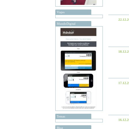
Viajes
22.12.
MundoDigital
18.12.
17.12.
Temas
16.12.
Blog