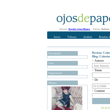
Director:
Rogelio López Blanco
Editora:
Dolores
Inicio
Tribuna
Análisis
Reseñas d
Revista: Crit
Novedades
Blog: Criteri
Autores
Cine
Temas
Sugerencias
De
Música
Contiene
23.12.