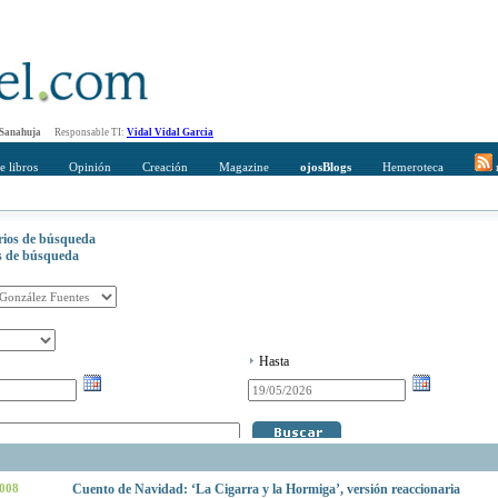
 Sanahuja
Responsable TI:
Vidal Vidal Garcia
e libros
Opinión
Creación
Magazine
ojosBlogs
Hemeroteca
r
erios de búsqueda
os de búsqueda
Hasta
2008
Cuento de Navidad: ‘La Cigarra y la Hormiga’, versión reaccionaria