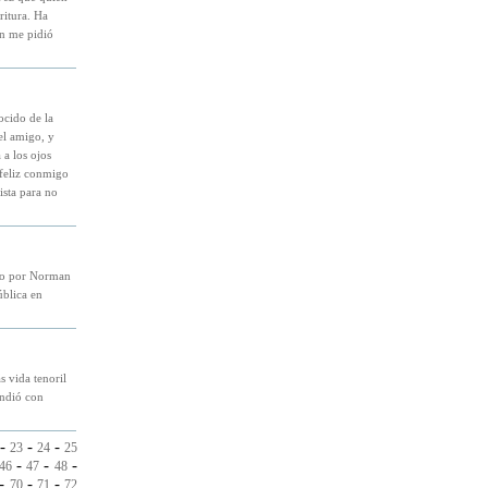
ritura. Ha
en me pidió
ocido de la
el amigo, y
a los ojos
feliz conmigo
ista para no
do por Norman
ública en
 vida tenoril
endió con
-
-
-
23
24
25
-
-
-
46
47
48
-
-
-
70
71
72