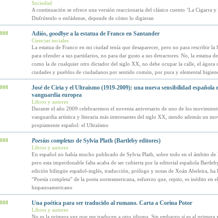
Sociedad
A continuación se ofrece una versión reaccionaria del clásico cuento ‘La Cigarra y
Disfrútenlo o enfádense, depende de cómo lo digieran
2008
Adiós,
goodbye
a la estatua de Franco en Santander
Ciencias sociales
La estatua de Franco en mi ciudad tenía que desaparecer, pero no para rescribir la h
para ofender a sus partidarios, no para dar gusto a sus detractores. No, la estatua d
como la de cualquier otro dictador del siglo XX, no debe ocupar la calle, el ágora d
ciudades y pueblos de ciudadanos por sentido común, por pura y elemental higiene
2008
José de Ciria y el Ultraismo (1919-2009): una nueva sensibilidad española e
vanguardia europea
Libros y autores
Durante el año 2009 celebraremos el noventa aniversario de uno de los movimient
vanguardia artística y literaria más interesantes del siglo XX, siendo además un m
propiamente español: el Ultraísmo
2008
Poesías completas
de Sylvia Plath (Bartleby editores)
Libros y autores
En español no había mucho publicado de Sylvia Plath, sobre todo en el ámbito de l
pero esta imperdonable falta acaba de ser cubierta por la editorial española Bartleb
edición bilingüe español-inglés, traducción, prólogo y notas de Xoán Abeleira, ha 
“Poesía completa” de la poeta norteamericana, esfuerzo que, repito, es inédito en e
hispanoamericano
2008
Una poética para ser traducido al rumano. Carta a Corina Potor
Libros y autores
No es la primera vez que me traducen a otro idioma. Sin embargo sí es al primera