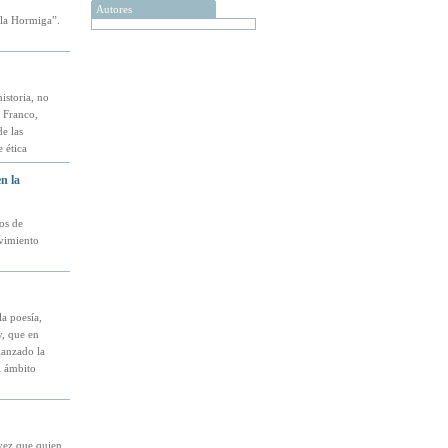
Autores
 la Hormiga”.
istoria, no
e Franco,
e las
 ética
n la
os de
ovimiento
a poesía,
y, que en
lanzado la
l ámbito
 vez que quien