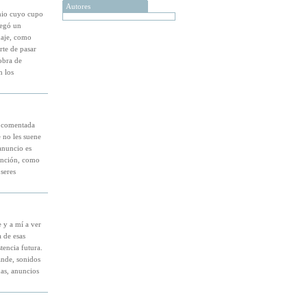
Autores
emio cuyo cupo
legó un
naje, como
rte de pasar
obra de
n los
y comentada
 no les suene
anuncio es
tinción, como
 seres
 y a mí a ver
 de esas
tencia futura.
ande, sonidos
as, anuncios