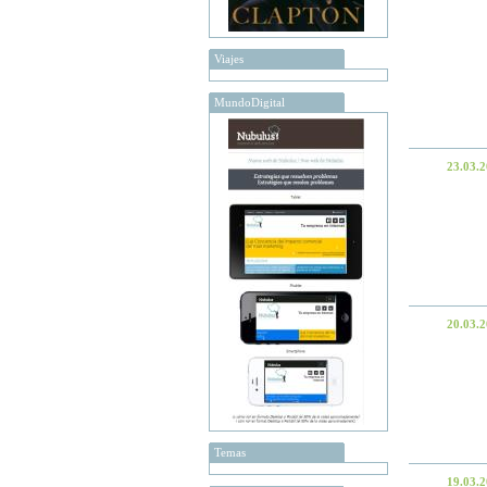
Viajes
MundoDigital
23.03.
20.03.
Temas
19.03.