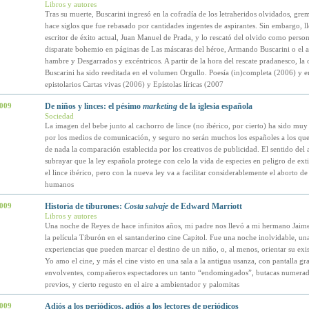
Libros y autores
Tras su muerte, Buscarini ingresó en la cofradía de los letraheridos olvidados, gr
hace siglos que fue rebasado por cantidades ingentes de aspirantes. Sin embargo, l
escritor de éxito actual, Juan Manuel de Prada, y lo rescató del olvido como perso
disparate bohemio en páginas de Las máscaras del héroe, Armando Buscarini o el a
hambre y Desgarrados y excéntricos. A partir de la hora del rescate pradanesco, la 
Buscarini ha sido reeditada en el volumen Orgullo. Poesía (in)completa (2006) y e
epistolarios Cartas vivas (2006) y Epístolas líricas (2007
2009
De niños y linces: el pésimo
marketing
de la iglesia española
Sociedad
La imagen del bebe junto al cachorro de lince (no ibérico, por cierto) ha sido mu
por los medios de comunicación, y seguro no serán muchos los españoles a los que
de nada la comparación establecida por los creativos de publicidad. El sentido del 
subrayar que la ley española protege con celo la vida de especies en peligro de ex
el lince ibérico, pero con la nueva ley va a facilitar considerablemente el aborto de
humanos
2009
Historia de tiburones:
Costa salvaje
de Edward Marriott
Libros y autores
Una noche de Reyes de hace infinitos años, mi padre nos llevó a mi hermano Jaime
la película Tiburón en el santanderino cine Capitol. Fue una noche inolvidable, una
experiencias que pueden marcar el destino de un niño, o, al menos, orientar su exis
Yo amo el cine, y más el cine visto en una sala a la antigua usanza, con pantalla gr
envolventes, compañeros espectadores un tanto “endomingados”, butacas numerad
previos, y cierto regusto en el aire a ambientador y palomitas
2009
Adiós a los periódicos, adiós a los lectores de periódicos