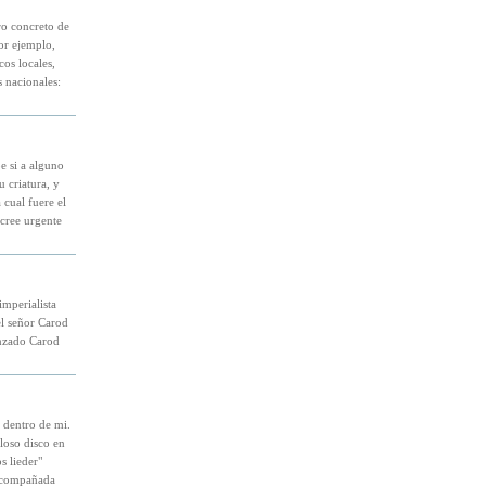
ro concreto de
or ejemplo,
os locales,
s nacionales:
e si a alguno
 criatura, y
 cual fuere el
cree urgente
imperialista
el señor Carod
onzado Carod
 dentro de mi.
loso disco en
s lieder"
 acompañada