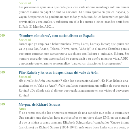
Sociedad
Las previsiones apuntan a que cada país, casi cada idioma mantenga sólo un núme
grandes diarios en papel de ámbito nacional. El futuro apunta en que en España, p
vayan desapareciendo paulatinamente todos y cada uno de los beneméritos periódic
provinciales y regionales, y subsistan tan sólo los cuatro o cinco grandes periódico
El País, El Mundo, ABC…
2009
‘Nombres cántabros’, otro nacionalismo en España
Sociedad
Parece que ya empieza a haber muchas Devas, Laras, Laros y Necos; que quién sab
ya le gusta Pas, Abano, Talania, Noive, Acca, Vado (¡!) o el mismo Cántabro para su
que otros apuestan por cantabrizar a sus chicos con Isidoru o, más aún, Sidoru. Sea
nombre escogido, que acompañará (o perseguirá) a su dueño mientras viva, ADIC 
y necesario que el asunto se normalice ‘para evitar situaciones incongruentes’
2009
Pilar Rahola y los osos independistas del valle de Arán
Sociedad
¿Es el valle de Arán una nación? ¿Son los osos nacionalistas? ¿Es Pilar Rahola una 
catalana en el Valle de Arán? ¿Vale una lanza ecuatoriana un millón de euros para 
Rovira? ¿De dónde sale el dinero que regala alegremente en sus viajes el desverg
Rovira?
2009
Morgen
, de Richard Strauss
Artes
Y de pronto escucho los primeros compases de una canción que todo lo conmueve
Una canción que descubrí hace muchos años en un viejo disco EMI, en un maravil
el que la mítica soprano alemana Elisabeth Schwarzkopf cantaba los "Cuatro último
(canciones) de Richard Strauss (1864-1949), más otros doce lieder con orquesta,