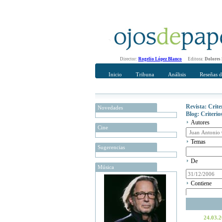
Director:
Rogelio López Blanco
Editora:
Dolores
Inicio
Tribuna
Análisis
Reseñas d
Revista: Crit
Novedades
Blog: Criteri
Autores
Cine
Temas
Sugerencias
De
Música
Contiene
24.03.