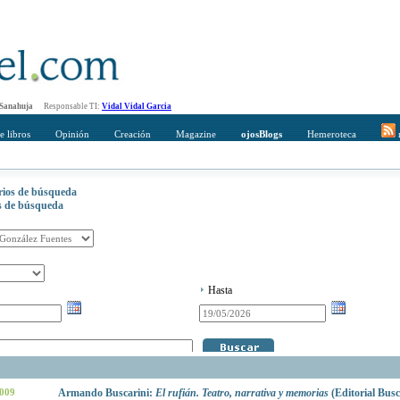
 Sanahuja
Responsable TI:
Vidal Vidal Garcia
e libros
Opinión
Creación
Magazine
ojosBlogs
Hemeroteca
r
erios de búsqueda
os de búsqueda
Hasta
2009
Armando Buscarini:
El rufián. Teatro, narrativa y memorias
(Editorial Busc