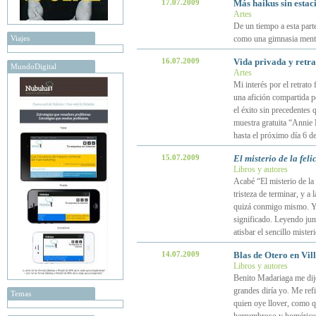
17.07.2009
Más haikus sin estac
Artes
De un tiempo a esta parte 
Viajes
como una gimnasia mental
16.07.2009
Vida privada y retra
MundoDigital
Artes
Mi interés por el retrato
una afición compartida p
el éxito sin precedentes 
muestra gratuita “Annie 
hasta el próximo día 6 d
15.07.2009
El misterio de la feli
Libros y autores
Acabé “El misterio de la
tristeza de terminar, y a
quizá conmigo mismo. Y d
significado. Leyendo jun
atisbar el sencillo misteri
14.07.2009
Blas de Otero en Vil
Libros y autores
Benito Madariaga me dij
grandes diría yo. Me ref
Temas
quien oye llover, como qu