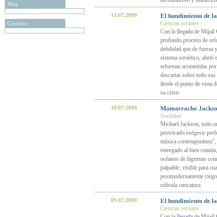
herrumbroso y homérico
Blog
13.07.2009
El hundimiento de la 
Ciencias sociales
Creación
Con la llegada de Mijaí
profundo proceso de refo
debilidad que de fuerza 
sistema soviético, abrió 
reformas acometidas por
descartar sobre todo sus 
desde el punto de vista d
su crisis
10.07.2009
Mamarracho Jackson
Sociedad
Michael Jackson, todo u
provocado exégesis perf
música contemporánea”, 
entregado al bien común,
océanos de lágrimas conm
palpable, visible para c
postmodernamente ciego,
ridícula caricatura
09.07.2009
El hundimiento de la 
Ciencias sociales
Con la llegada de Mijaí