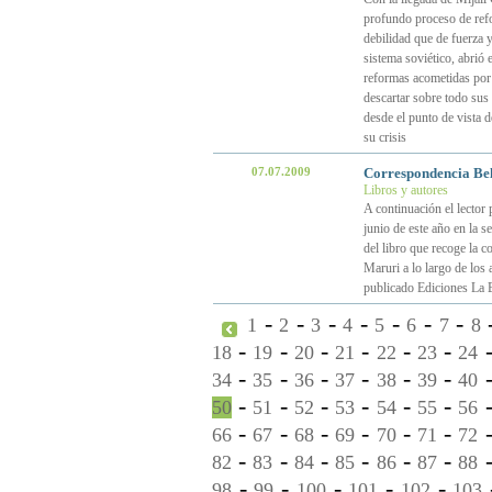
profundo proceso de refo
debilidad que de fuerza 
sistema soviético, abrió 
reformas acometidas por
descartar sobre todo sus 
desde el punto de vista d
su crisis
07.07.2009
Correspondencia Bel
Libros y autores
A continuación el lector 
junio de este año en la se
del libro que recoge la 
Maruri a lo largo de los
publicado Ediciones La 
-
-
-
-
-
-
-
1
2
3
4
5
6
7
8
-
-
-
-
-
-
18
19
20
21
22
23
24
-
-
-
-
-
-
34
35
36
37
38
39
40
-
-
-
-
-
-
50
51
52
53
54
55
56
-
-
-
-
-
-
66
67
68
69
70
71
72
-
-
-
-
-
-
82
83
84
85
86
87
88
-
-
-
-
-
98
99
100
101
102
103