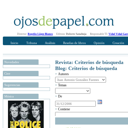
Director:
Rogelio López Blanco
Editora:
Dolores Sanahuja
Responsable TI:
Vidal Vidal Gar
Inicio
Tribuna
Análisis
Reseñas de libros
Opinión
Creación
Revista: Criterios de búsqueda
Novedades
Blog: Criterios de búsqueda
Cine
Autores
Sugerencias
Temas
De
Música
Contiene