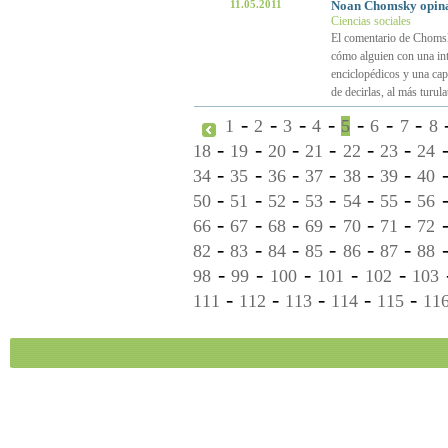
11.05.2011
Noan Chomsky opina 
Ciencias sociales
El comentario de Chomsk
cómo alguien con una inte
enciclopédicos y una cap
de decirlas, al más turul
-
-
-
-
-
-
-
1
2
3
4
5
6
7
8
-
-
-
-
-
-
18
19
20
21
22
23
24
-
-
-
-
-
-
34
35
36
37
38
39
40
-
-
-
-
-
-
50
51
52
53
54
55
56
-
-
-
-
-
-
66
67
68
69
70
71
72
-
-
-
-
-
-
82
83
84
85
86
87
88
-
-
-
-
-
98
99
100
101
102
103
-
-
-
-
-
111
112
113
114
115
11