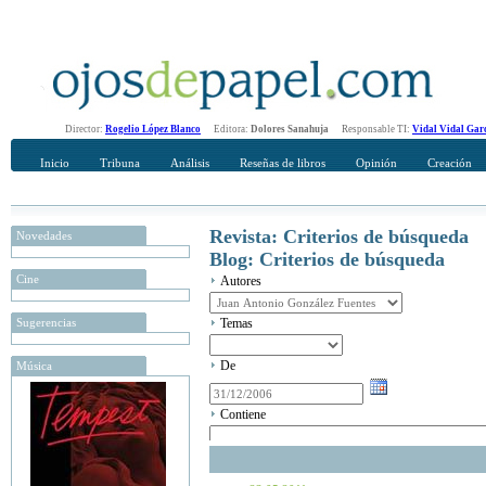
Director:
Rogelio López Blanco
Editora:
Dolores Sanahuja
Responsable TI:
Vidal Vidal Gar
Inicio
Tribuna
Análisis
Reseñas de libros
Opinión
Creación
Revista: Criterios de búsqueda
Novedades
Blog: Criterios de búsqueda
Cine
Autores
Sugerencias
Temas
De
Música
Contiene