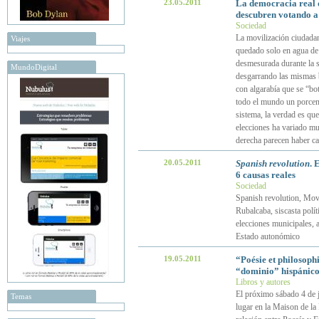
23.05.2011
La democracia real d
descubren votando 
Sociedad
La movilización ciudadan
Viajes
quedado solo en agua de b
desmesurada durante la se
MundoDigital
desgarrando las mismas b
con algarabía que se “bot
todo el mundo un porcent
sistema, la verdad es que
elecciones ha variado mu
derecha parecen haber ca
20.05.2011
Spanish revolution
. 
6 causas reales
Sociedad
Spanish revolution, Mov
Rubalcaba, siscasta polít
elecciones municipales, 
Estado autonómico
19.05.2011
“Poésie et philosoph
“dominio” hispánico)
Libros y autores
El próximo sábado 4 de ju
Temas
lugar en la Maison de la