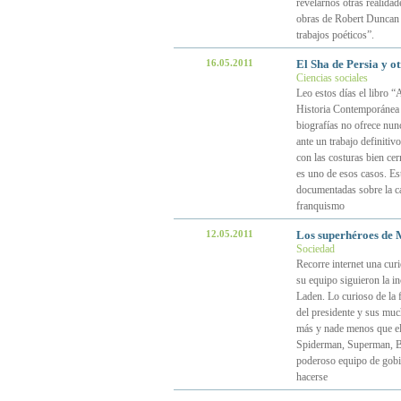
revelarnos otras realidad
obras de Robert Duncan 
trabajos poéticos”.
16.05.2011
El Sha de Persia y o
Ciencias sociales
Leo estos días el libro “
Historia Contemporánea 
biografías no ofrece nun
ante un trabajo definitiv
con las costuras bien cer
es uno de esos casos. Es
documentadas sobre la car
franquismo
12.05.2011
Los superhéroes de 
Sociedad
Recorre internet una cur
su equipo siguieron la in
Laden. Lo curioso de la f
del presidente y sus mu
más y nade menos que el 
Spiderman, Superman, Ba
poderoso equipo de gobi
hacerse