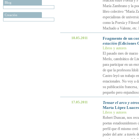
relación entre Poesía y F
Blog
María Zambrano y la poes
libro colectivo “María Z
Creación
especialistas de universi
como la Poesía y Filosofí
Machado a Valente, etc. E
18.05.2011
Fragmento de un come
estación
(Ediciones 
Libros y autores
El pasado mes de marzo 
Merlo, catedrático de Lit
para participar en un enc
de que la profesora Idoli
Castro leyó un trabajo en
estacionales. No voy a da
su publicación francesa,
pequeño pero enjundioso
17.05.2011
Tensar el arco y otr
Marta López Luaces
Libros y autores
Robert Duncan, nos recu
poetas estadounidenses d
perfil que él mismo creó 
poder del arte: a través 