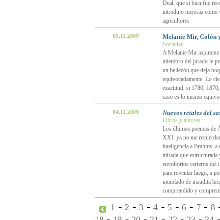
Deal, que si bien fue rec
introdujo mejoras como v
agricultores
05.11.2009
Melanie Mir, Colón 
Sociedad
A Melanie Mir aspirante
miembro del jurado le p
un bellezón que deja boq
equivocadamente. Lo cie
exactitud, si 1780, 1870
caso es lo mismo equivo
04.11.2009
Nuevos retales del sa
Libros y autores
Los últimos poemas de Án
XXI, ya no me recuerdan 
inteligencia a Brahms, a 
mirada que estructurada 
envoltorios certeros del
para reventar luego, a po
inundado de inaudita luc
comprendido y comprensib
-
-
-
-
-
-
-
1
2
3
4
5
6
7
8
-
-
-
-
-
-
18
19
20
21
22
23
24