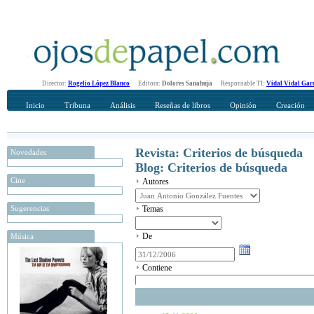
Director:
Rogelio López Blanco
Editora:
Dolores Sanahuja
Responsable TI:
Vidal Vidal Gar
Inicio
Tribuna
Análisis
Reseñas de libros
Opinión
Creación
Revista: Criterios de búsqueda
Novedades
Blog: Criterios de búsqueda
Cine
Autores
Sugerencias
Temas
De
Música
Contiene