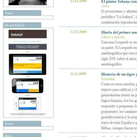
13.11.2009
El pintor Solana con
Artes
El jovencísimo y ultraíst
Viajes
periódico “La Atalaya”, d
continuación reproduci
MundoDigital
12.11.2009
Diario del primer am
Libros y autores
Giacomo Leopardi se ena
su padre. El Leopardi en
autobiográfica que con e
siglo XIX sobre el amor,
autobiográfico
11.11.2009
Historia de un tigre
Sociedad
Como en otros muchos pa
tópicos para calificar y c
generalmente tienen un pe
lógica hispana. Así los g
responder a preguntas; l
prepotentes; los catalan
grandilocuencia y la exa
bares de toda España y q
Temas
Bilbao, siempre hacen re
Blog