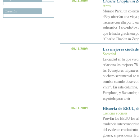
10.11.2009
Charlie Chaplin in 
Artes
Morace Park, un coleccio
Creación
eBay ofrecían una vieja p
hacerse con ella por 3 eur
subastaba. La verdad es 
que le hacía gracia era p
“Charlie Chaplin in Zep
09.11.2009
Las mejores ciudades
Sociedad
La ciudad en la que vivo
relaciona las mejores 78
las 10 mejores ni para est
puchero sentimental se m
sonrisa cuando observo la
vivir”. En esta columna, 
Pamplona, y Santander, m
española para vivir
06.11.2009
Historia de EEUU, d
Ciencias sociales
ProvEn los EEUU los año
tendencia intervencionis
del evidente crecimiento
guerra, el presidente Tru